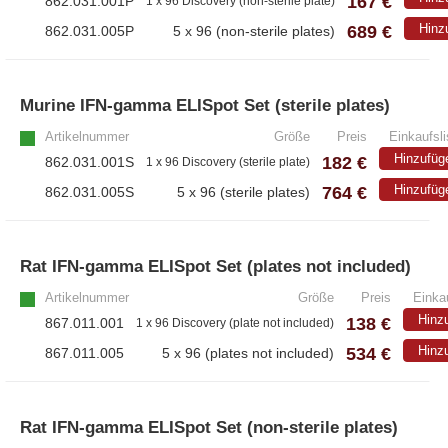
167 €
862.031.001P
1 x 96 Discovery (non-sterile plate)
689 €
Hinz
862.031.005P
5 x 96 (non-sterile plates)
Murine IFN-gamma ELISpot Set (sterile plates)
Artikelnummer
Größe
Preis
Einkaufsli
Hinzufüg
182 €
862.031.001S
1 x 96 Discovery (sterile plate)
764 €
Hinzufüg
862.031.005S
5 x 96 (sterile plates)
Rat IFN-gamma ELISpot Set (plates not included)
Artikelnummer
Größe
Preis
Einkau
Hinz
138 €
867.011.001
1 x 96 Discovery (plate not included)
534 €
Hinz
867.011.005
5 x 96 (plates not included)
Rat IFN-gamma ELISpot Set (non-sterile plates)