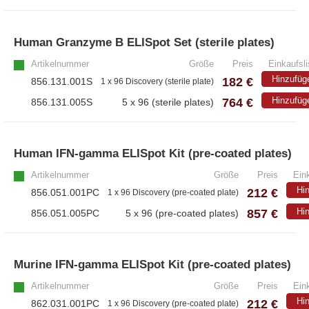
– Alle Diaclone Produkte
– Antikörper
Human Granzyme B ELISpot Set (sterile plates)
– ELISA-Kits
Artikelnummer
Größe
Preis
Einkaufsli
– EliSpot-Kits
Hinzufüg
182 €
856.131.001S
1 x 96 Discovery (sterile plate)
764 €
Hinzufüg
856.131.005S
5 x 96 (sterile plates)
Antikörper
– Alle Antikörper
Human IFN-gamma ELISpot Kit (pre-coated plates)
– Anti-murine
– Anti-rat
Artikelnummer
Größe
Preis
Eink
– CD-Antikörper
Hi
212 €
856.051.001PC
1 x 96 Discovery (pre-coated plate)
– Monoclonale Antikörper
857 €
Hi
856.051.005PC
5 x 96 (pre-coated plates)
– Polyclonale Antikörper
Murine IFN-gamma ELISpot Kit (pre-coated plates)
White Label und Geräte
Artikelnummer
Größe
Preis
Eink
Hi
212 €
862.031.001PC
– Alle White Label und technische Produkte
1 x 96 Discovery (pre-coated plate)