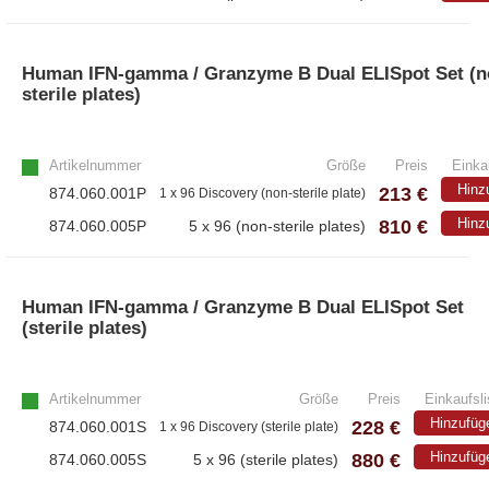
Human IFN-gamma / Granzyme B Dual ELISpot Set (n
sterile plates)
Artikelnummer
Größe
Preis
Einka
Hinz
213 €
874.060.001P
1 x 96 Discovery (non-sterile plate)
810 €
Hinz
874.060.005P
5 x 96 (non-sterile plates)
Human IFN-gamma / Granzyme B Dual ELISpot Set
(sterile plates)
Artikelnummer
Größe
Preis
Einkaufsli
Hinzufüg
228 €
874.060.001S
1 x 96 Discovery (sterile plate)
880 €
Hinzufüg
874.060.005S
5 x 96 (sterile plates)