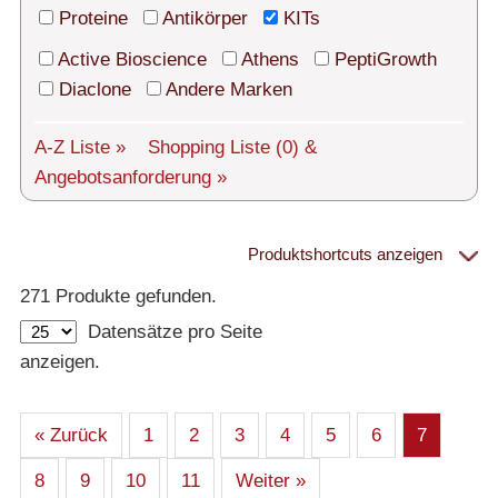
Technischer Support
Proteine
Antikörper
KITs
Versand
Active Bioscience
Athens
PeptiGrowth
Diaclone
Andere Marken
Über uns
A-Z Liste »
Shopping Liste
(0)
&
Service
Angebotsanforderung »
AGBs
Login
Produktshortcuts anzeigen
Proteine
271 Produkte gefunden.
English
Datensätze pro Seite
– Alle Proteine
anzeigen.
– Human
– Maus
– Ratte
– Andere
– Produziert in humanen Zellen (glycosiliert)
« Zurück
1
2
3
4
5
6
7
– Cell culture tested premium (cct-premium)
8
9
10
11
Weiter »