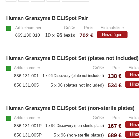
Athens
Human Granzyme B ELISpot Pair
»
– Alle Athens Produkte
Artikelnummer
Größe
Preis
Einkaufsliste
– Proteine
702 €
10 x 96 tests
Hinzufügen
869.130.010
– Antikörper
– Immunoglobulin (Ig)
Human Granzyme B ELISpot Set (plates not included)
Artikelnummer
Größe
Preis
Einka
PeptiGrowth
Hinz
138 €
856.131.001
1 x 96 Discovery (plate not included)
534 €
Hinz
856.131.005
5 x 96 (plates not included)
– Alle PeptiGrowth Produkte
– Kostenlose Muster
Human Granzyme B ELISpot Set (non-sterile plates)
Artikelnummer
Größe
Preis
Einka
Diaclone
Hinz
167 €
856.131.001P
1 x 96 Discovery (non-sterile plate)
689 €
Hinz
856.131.005P
5 x 96 (non-sterile plates)