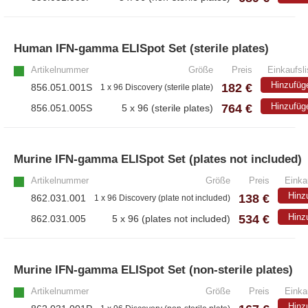
Human IFN-gamma ELISpot Set (sterile plates)
Artikelnummer
Größe
Preis
Einkaufsli
Hinzufüg
182 €
856.051.001S
1 x 96 Discovery (sterile plate)
764 €
Hinzufüg
856.051.005S
5 x 96 (sterile plates)
Murine IFN-gamma ELISpot Set (plates not included)
Artikelnummer
Größe
Preis
Einka
Hinz
138 €
862.031.001
1 x 96 Discovery (plate not included)
534 €
Hinz
862.031.005
5 x 96 (plates not included)
Murine IFN-gamma ELISpot Set (non-sterile plates)
Artikelnummer
Größe
Preis
Einka
Hinz