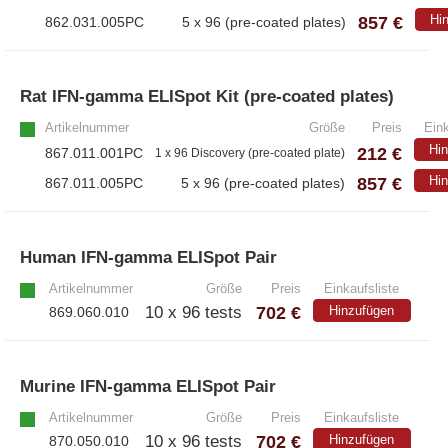
857 €
Hi
862.031.005PC
5 x 96 (pre-coated plates)
– A·EL·VIS Produkte
– EzScope 101 Live Cell Imaging System
Rat IFN-gamma ELISpot Kit (pre-coated plates)
Artikelnummer
Größe
Preis
Eink
Hi
212 €
867.011.001PC
1 x 96 Discovery (pre-coated plate)
857 €
Hi
867.011.005PC
5 x 96 (pre-coated plates)
Human IFN-gamma ELISpot Pair
»
Artikelnummer
Größe
Preis
Einkaufsliste
702 €
10 x 96 tests
Hinzufügen
869.060.010
Murine IFN-gamma ELISpot Pair
»
Artikelnummer
Größe
Preis
Einkaufsliste
702 €
10 x 96 tests
Hinzufügen
870.050.010