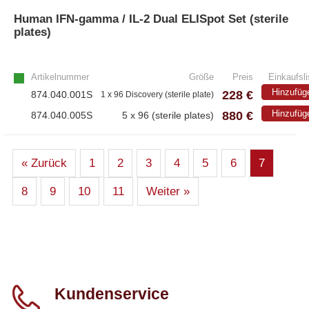
Human IFN-gamma / IL-2 Dual ELISpot Set (sterile
plates)
Artikelnummer
Größe
Preis
Einkaufsli
Hinzufüg
228 €
874.040.001S
1 x 96 Discovery (sterile plate)
880 €
Hinzufüg
874.040.005S
5 x 96 (sterile plates)
« Zurück
1
2
3
4
5
6
7
8
9
10
11
Weiter »
Kundenservice