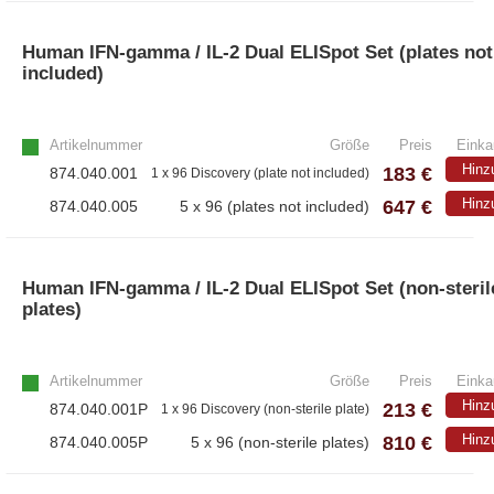
Human IFN-gamma / IL-2 Dual ELISpot Set (plates not
included)
Artikelnummer
Größe
Preis
Einka
Hinz
183 €
874.040.001
1 x 96 Discovery (plate not included)
647 €
Hinz
874.040.005
5 x 96 (plates not included)
Human IFN-gamma / IL-2 Dual ELISpot Set (non-steril
plates)
Artikelnummer
Größe
Preis
Einka
Hinz
213 €
874.040.001P
1 x 96 Discovery (non-sterile plate)
810 €
Hinz
874.040.005P
5 x 96 (non-sterile plates)