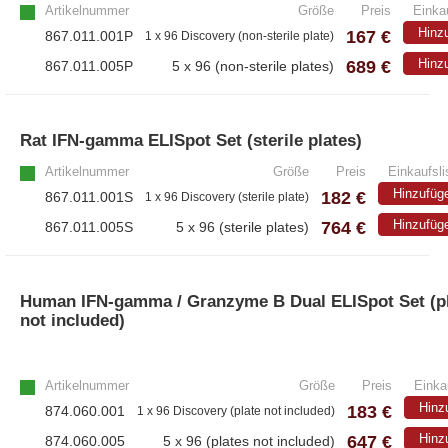
Artikelnummer
Größe
Preis
Einkau
Hinz
167 €
867.011.001P
1 x 96 Discovery (non-sterile plate)
689 €
Hinz
867.011.005P
5 x 96 (non-sterile plates)
Rat IFN-gamma ELISpot Set (sterile plates)
Artikelnummer
Größe
Preis
Einkaufsli
Hinzufüg
182 €
867.011.001S
1 x 96 Discovery (sterile plate)
764 €
Hinzufüg
867.011.005S
5 x 96 (sterile plates)
Human IFN-gamma / Granzyme B Dual ELISpot Set (p
not included)
Artikelnummer
Größe
Preis
Einka
Hinz
183 €
874.060.001
1 x 96 Discovery (plate not included)
647 €
Hinz
874.060.005
5 x 96 (plates not included)