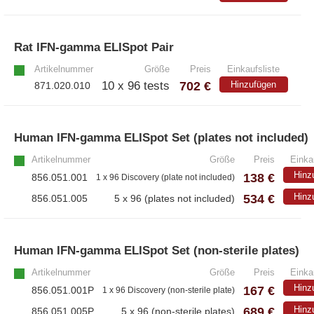
Rat IFN-gamma ELISpot Pair
»
Artikelnummer
Größe
Preis
Einkaufsliste
702 €
10 x 96 tests
Hinzufügen
871.020.010
Human IFN-gamma ELISpot Set (plates not included)
Artikelnummer
Größe
Preis
Einka
Hinz
138 €
856.051.001
1 x 96 Discovery (plate not included)
534 €
Hinz
856.051.005
5 x 96 (plates not included)
Human IFN-gamma ELISpot Set (non-sterile plates)
Artikelnummer
Größe
Preis
Einka
Hinz
167 €
856.051.001P
1 x 96 Discovery (non-sterile plate)
689 €
Hinz
856.051.005P
5 x 96 (non-sterile plates)