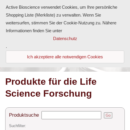
Active Bioscience verwendet Cookies, um Ihre persönliche
Shopping Liste (Merkliste) zu verwalten. Wenn Sie
weitersurfen, stimmen Sie der Cookie-Nutzung zu. Nähere
Informationen finden Sie unter
Proteine
Datenschutz
.
Antikörper
Ich akzeptiere alle notwendigen Cookies
ELISA-Kits
Diaclone Produkte
Produkte für die Life
Science Forschung
Home
Produkte
Produktsuche
Go
Kontakt
Suchfilter: