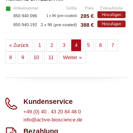
Artikelnummer
Größe
Preis
Einkaufsliste
Hinzufügen
285 €
850.940.096
1 x 96 (pre-coated)
388 €
Hinzufügen
850.940.192
2 x 96 (pre-coated)
« Zurück
1
2
3
4
5
6
7
8
9
10
11
Weiter »
Kundenservice
+49 (0) 40 . 43 20 84 48 0
info@active-bioscience.de
Bezahlung