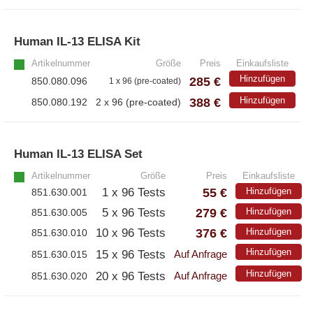
Human IL-13 ELISA Kit
»
Artikelnummer
Größe
Preis
Einkaufsliste
Hinzufügen
285 €
850.080.096
1 x 96 (pre-coated)
388 €
Hinzufügen
850.080.192
2 x 96 (pre-coated)
Human IL-13 ELISA Set
»
Artikelnummer
Größe
Preis
Einkaufsliste
55 €
1 x 96 Tests
Hinzufügen
851.630.001
279 €
5 x 96 Tests
Hinzufügen
851.630.005
376 €
10 x 96 Tests
Hinzufügen
851.630.010
Hinzufügen
15 x 96 Tests
851.630.015
Auf Anfrage
Hinzufügen
20 x 96 Tests
851.630.020
Auf Anfrage