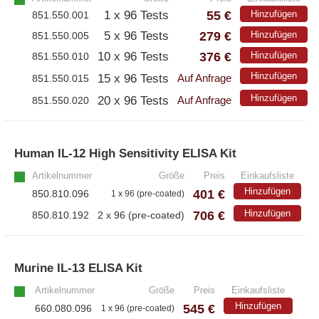
55 €
1 x 96 Tests
Hinzufügen
851.550.001
279 €
5 x 96 Tests
Hinzufügen
851.550.005
376 €
10 x 96 Tests
Hinzufügen
851.550.010
Hinzufügen
15 x 96 Tests
851.550.015
Auf Anfrage
Hinzufügen
20 x 96 Tests
851.550.020
Auf Anfrage
Human IL-12 High Sensitivity ELISA Kit
»
Artikelnummer
Größe
Preis
Einkaufsliste
Hinzufügen
401 €
850.810.096
1 x 96 (pre-coated)
706 €
Hinzufügen
850.810.192
2 x 96 (pre-coated)
Murine IL-13 ELISA Kit
»
Artikelnummer
Größe
Preis
Einkaufsliste
Hinzufügen
545 €
660.080.096
1 x 96 (pre-coated)