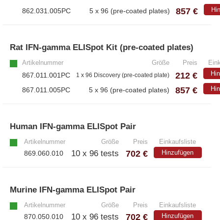
– A·EL·VIS Produkte
857 €
Hi
862.031.005PC
5 x 96 (pre-coated plates)
– EzScope 101 Live Cell Imaging System
Rat IFN-gamma ELISpot Kit (pre-coated plates)
Artikelnummer
Größe
Preis
Eink
Hi
212 €
867.011.001PC
1 x 96 Discovery (pre-coated plate)
857 €
Hi
867.011.005PC
5 x 96 (pre-coated plates)
Human IFN-gamma ELISpot Pair
»
Artikelnummer
Größe
Preis
Einkaufsliste
702 €
10 x 96 tests
Hinzufügen
869.060.010
Murine IFN-gamma ELISpot Pair
»
Artikelnummer
Größe
Preis
Einkaufsliste
702 €
10 x 96 tests
Hinzufügen
870.050.010