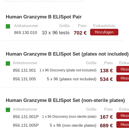
Athens
– Alle Athens Produkte
Human Granzyme B ELISpot Pair
»
– Proteine
Artikelnummer
Größe
Preis
Einkaufsliste
702 €
10 x 96 tests
Hinzufügen
869.130.010
– Antikörper
– Immunoglobulin (Ig)
Human Granzyme B ELISpot Set (plates not included)
PeptiGrowth
Artikelnummer
Größe
Preis
Einka
Hinz
138 €
856.131.001
1 x 96 Discovery (plate not included)
534 €
Hinz
856.131.005
5 x 96 (plates not included)
– Alle PeptiGrowth Produkte
– Kostenlose Muster
Human Granzyme B ELISpot Set (non-sterile plates)
Artikelnummer
Größe
Preis
Einka
Diaclone
Hinz
167 €
856.131.001P
1 x 96 Discovery (non-sterile plate)
– Alle Diaclone Produkte
689 €
Hinz
856.131.005P
5 x 96 (non-sterile plates)