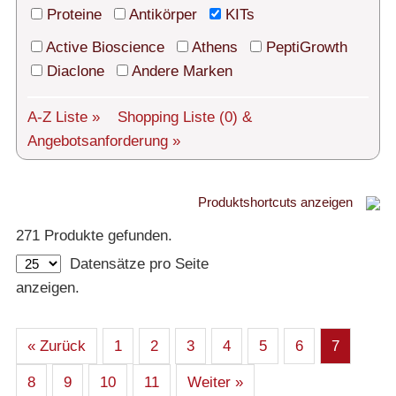
Technischer Support
Proteine
Antikörper
KITs
Versand
Active Bioscience
Athens
PeptiGrowth
Diaclone
Andere Marken
Über uns
A-Z Liste »
Shopping Liste
(0)
&
Service
Angebotsanforderung »
AGBs
Login
Produktshortcuts anzeigen
Proteine
271 Produkte gefunden.
English
Datensätze pro Seite
– Alle Proteine
anzeigen.
– Human
– Maus
– Ratte
– Andere
– Produziert in humanen Zellen (glycosiliert)
« Zurück
1
2
3
4
5
6
7
– Cell culture tested premium (cct-premium)
8
9
10
11
Weiter »