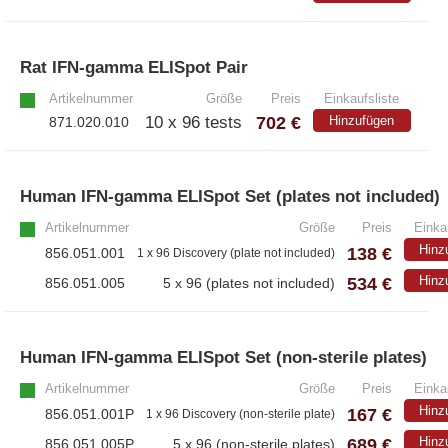
Rat IFN-gamma ELISpot Pair
»
Artikelnummer
Größe
Preis
Einkaufsliste
702 €
10 x 96 tests
Hinzufügen
871.020.010
Human IFN-gamma ELISpot Set (plates not included)
Artikelnummer
Größe
Preis
Einka
Hinz
138 €
856.051.001
1 x 96 Discovery (plate not included)
534 €
Hinz
856.051.005
5 x 96 (plates not included)
Human IFN-gamma ELISpot Set (non-sterile plates)
Artikelnummer
Größe
Preis
Einka
Hinz
167 €
856.051.001P
1 x 96 Discovery (non-sterile plate)
689 €
Hinz
856.051.005P
5 x 96 (non-sterile plates)