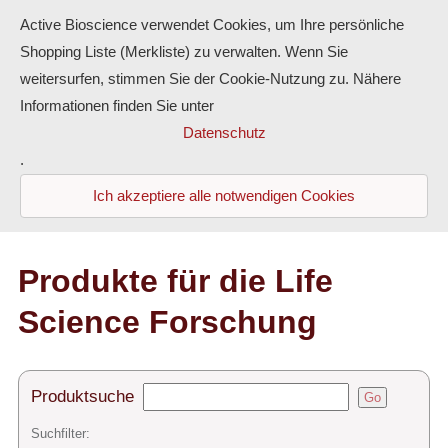
Active Bioscience verwendet Cookies, um Ihre persönliche
Shopping Liste (Merkliste) zu verwalten. Wenn Sie
weitersurfen, stimmen Sie der Cookie-Nutzung zu. Nähere
Informationen finden Sie unter
Proteine
Datenschutz
.
Antikörper
Ich akzeptiere alle notwendigen Cookies
ELISA-Kits
Diaclone Produkte
Produkte für die Life
Science Forschung
Home
Produkte
Produktsuche
Go
Kontakt
Suchfilter: