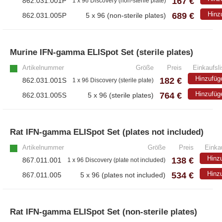
167 €
862.031.001P
1 x 96 Discovery (non-sterile plate)
689 €
Hinz
862.031.005P
5 x 96 (non-sterile plates)
Murine IFN-gamma ELISpot Set (sterile plates)
Artikelnummer
Größe
Preis
Einkaufsli
Hinzufüg
182 €
862.031.001S
1 x 96 Discovery (sterile plate)
764 €
Hinzufüg
862.031.005S
5 x 96 (sterile plates)
Rat IFN-gamma ELISpot Set (plates not included)
Artikelnummer
Größe
Preis
Einkau
Hinz
138 €
867.011.001
1 x 96 Discovery (plate not included)
534 €
Hinz
867.011.005
5 x 96 (plates not included)
Rat IFN-gamma ELISpot Set (non-sterile plates)