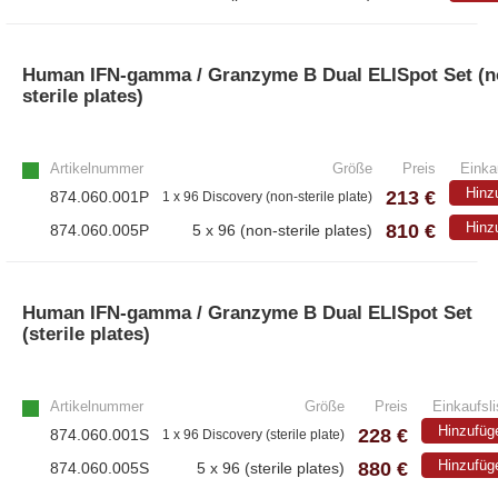
Human IFN-gamma / Granzyme B Dual ELISpot Set (n
sterile plates)
Artikelnummer
Größe
Preis
Einka
Hinz
213 €
874.060.001P
1 x 96 Discovery (non-sterile plate)
810 €
Hinz
874.060.005P
5 x 96 (non-sterile plates)
Human IFN-gamma / Granzyme B Dual ELISpot Set
(sterile plates)
Artikelnummer
Größe
Preis
Einkaufsli
Hinzufüg
228 €
874.060.001S
1 x 96 Discovery (sterile plate)
880 €
Hinzufüg
874.060.005S
5 x 96 (sterile plates)