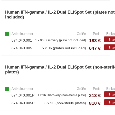
Human IFN-gamma / IL-2 Dual ELISpot Set (plates not
included)
Artikelnummer
Größe
Preis
Einka
Hinz
183 €
874.040.001
1 x 96 Discovery (plate not included)
647 €
Hinz
874.040.005
5 x 96 (plates not included)
Human IFN-gamma / IL-2 Dual ELISpot Set (non-steril
plates)
Artikelnummer
Größe
Preis
Einka
Hinz
213 €
874.040.001P
1 x 96 Discovery (non-sterile plate)
810 €
Hinz
874.040.005P
5 x 96 (non-sterile plates)