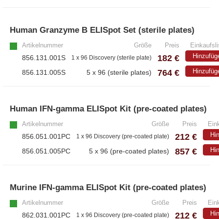
– Antikörper
– ELISA-Kits
Human Granzyme B ELISpot Set (sterile plates)
– EliSpot-Kits
Artikelnummer
Größe
Preis
Einkaufsli
Hinzufüg
182 €
856.131.001S
1 x 96 Discovery (sterile plate)
Antikörper
764 €
Hinzufüg
856.131.005S
5 x 96 (sterile plates)
– Alle Antikörper
– Anti-murine
– Anti-rat
Human IFN-gamma ELISpot Kit (pre-coated plates)
– CD-Antikörper
Artikelnummer
Größe
Preis
Eink
Hi
212 €
856.051.001PC
1 x 96 Discovery (pre-coated plate)
– Monoclonale Antikörper
857 €
Hi
856.051.005PC
5 x 96 (pre-coated plates)
– Polyclonale Antikörper
White Label und Geräte
Murine IFN-gamma ELISpot Kit (pre-coated plates)
Artikelnummer
Größe
Preis
Eink
– Alle White Label und technische Produkte
Hi
212 €
862.031.001PC
1 x 96 Discovery (pre-coated plate)