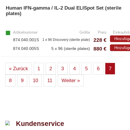
Human IFN-gamma / IL-2 Dual ELISpot Set (sterile
plates)
Artikelnummer
Größe
Preis
Einkaufsli
Hinzufüg
228 €
874.040.001S
1 x 96 Discovery (sterile plate)
880 €
Hinzufüg
874.040.005S
5 x 96 (sterile plates)
« Zurück
1
2
3
4
5
6
7
8
9
10
11
Weiter »
Kundenservice