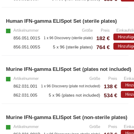
Human IFN-gamma ELISpot Set (sterile plates)
Artikelnummer
Größe
Preis
Einkaufsli
Hinzufüg
182 €
856.051.001S
1 x 96 Discovery (sterile plate)
764 €
Hinzufüg
856.051.005S
5 x 96 (sterile plates)
Murine IFN-gamma ELISpot Set (plates not included)
Artikelnummer
Größe
Preis
Einka
Hinz
138 €
862.031.001
1 x 96 Discovery (plate not included)
534 €
Hinz
862.031.005
5 x 96 (plates not included)
Murine IFN-gamma ELISpot Set (non-sterile plates)
Artikelnummer
Größe
Preis
Einka
Hinz