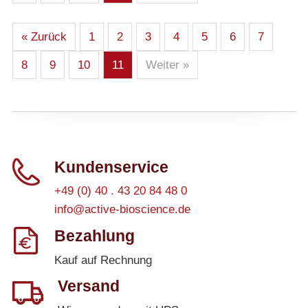
Athens
« Zurück
1
2
3
4
5
6
7
– Alle Athens Produkte
8
9
10
11
Weiter »
– Proteine
– Antikörper
– Immunoglobulin (Ig)
PeptiGrowth
Kundenservice
+49 (0) 40 . 43 20 84 48 0
– Alle PeptiGrowth Produkte
info@active-bioscience.de
– Kostenlose Muster
Bezahlung
Kauf auf Rechnung
Diaclone
Versand