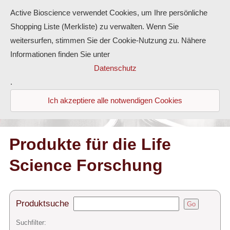
Active Bioscience verwendet Cookies, um Ihre persönliche
Shopping Liste (Merkliste) zu verwalten. Wenn Sie
weitersurfen, stimmen Sie der Cookie-Nutzung zu. Nähere
Informationen finden Sie unter
Proteine
Datenschutz
.
Antikörper
Ich akzeptiere alle notwendigen Cookies
ELISA-Kits
Diaclone Produkte
Produkte für die Life
Science Forschung
Home
Produkte
Produktsuche
Go
Kontakt
Suchfilter: