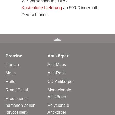
Wir versenden mit UPS
– Alle Diaclone Produkte
Kostenlose Lieferung
ab 500 € innerhalb
– Antikörper
Deutschlands
– ELISA-Kits
– EliSpot-Kits
Antikörper
– Alle Antikörper
Proteine
Antikörper
– Anti-murine
– Anti-rat
Human
Anti-Maus
– CD-Antikörper
Maus
Anti-Ratte
– Monoclonale Antikörper
Ratte
CD-Antikörper
– Polyclonale Antikörper
Rind / Schaf
Monoclonale
Antikörper
Produziert in
White Label und Geräte
humanen Zellen
Polyclonale
(glycosiliert)
Antikörper
– Alle White Label und technische Produkte