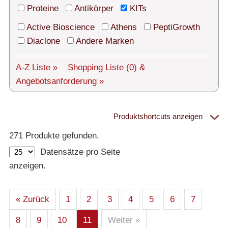
Technischer Support
Proteine
Antikörper
KITs
Versand
Active Bioscience
Athens
PeptiGrowth
Diaclone
Andere Marken
Über uns
A-Z Liste »
Shopping Liste
(0)
&
Service
Angebotsanforderung »
AGBs
Login
Produktshortcuts anzeigen
Proteine
271 Produkte gefunden.
English
Datensätze pro Seite
– Alle Proteine
anzeigen.
– Human
– Maus
– Ratte
– Andere
– Produziert in humanen Zellen (glycosiliert)
« Zurück
1
2
3
4
5
6
7
– Cell culture tested premium (cct-premium)
8
9
10
11
Weiter »