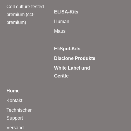
Cell culture tested
– A·EL·VIS Produkte
ELISA-Kits
premium (cct-
– EzScope 101 Live Cell Imaging System
Human
premium)
Maus
EliSpot-Kits
Diaclone Produkte
White Label und
Geräte
Home
Kontakt
Technischer
Support
Versand