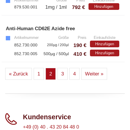
Artikelnummer
Größe
Preis
Einkaufsliste
792 €
1mg / 1ml
Hinzufügen
879.530.001
Anti-Human CD62E Azide free
»
Artikelnummer
Größe
Preis
Einkaufsliste
Hinzufügen
190 €
852.730.000
200µg / 200µl
410 €
Hinzufügen
852.730.005
500µg / 500µl
« Zurück
1
2
3
4
Weiter »
Kundenservice
+49 (0) 40 . 43 20 84 48 0