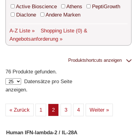
Technischer Support
Active Bioscience
Athens
PeptiGrowth
Versand
Diaclone
Andere Marken
Über uns
A-Z Liste »
Shopping Liste
(0)
&
Angebotsanforderung »
Service
AGBs
Produktshortcuts anzeigen
Proteine
Login
76 Produkte gefunden.
Datensätze pro Seite
English
– Alle Proteine
anzeigen.
– Human
– Maus
– Ratte
– Andere
– Produziert in humanen Zellen (glycosiliert)
« Zurück
1
2
3
4
Weiter »
– Cell culture tested premium (cct-premium)
Athens
Human IFN-lambda-2 / IL-28A
»