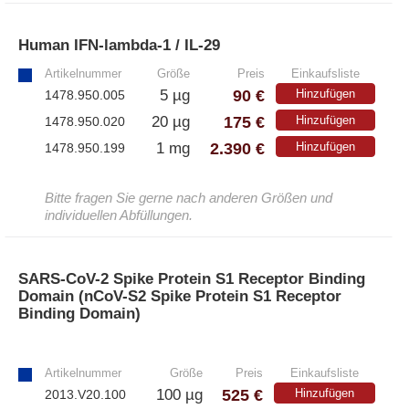
– Antikörper
– ELISA-Kits
Human IFN-lambda-1 / IL-29
»
– EliSpot-Kits
Artikelnummer
Größe
Preis
Einkaufsliste
90 €
5 µg
Hinzufügen
1478.950.005
Antikörper
175 €
20 µg
Hinzufügen
1478.950.020
2.390 €
1 mg
Hinzufügen
1478.950.199
– Alle Antikörper
– Anti-murine
– Anti-rat
Bitte fragen Sie gerne nach anderen Größen und
individuellen Abfüllungen.
– CD-Antikörper
– Monoclonale Antikörper
– Polyclonale Antikörper
SARS-CoV-2 Spike Protein S1 Receptor Binding
Domain (nCoV-S2 Spike Protein S1 Receptor
Binding Domain)
White Label und Geräte
»
– Alle White Label und technische Produkte
Artikelnummer
Größe
Preis
Einkaufsliste
525 €
100 µg
Hinzufügen
2013.V20.100
– A·EL·VIS Produkte