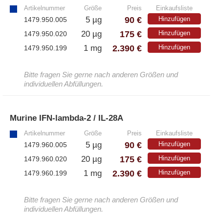
Artikelnummer
Größe
Preis
Einkaufsliste
– Alle Athens Produkte
90 €
5 µg
Hinzufügen
1479.950.005
175 €
20 µg
Hinzufügen
1479.950.020
– Proteine
2.390 €
1 mg
Hinzufügen
1479.950.199
– Antikörper
– Immunoglobulin (Ig)
Bitte fragen Sie gerne nach anderen Größen und
individuellen Abfüllungen.
PeptiGrowth
Murine IFN-lambda-2 / IL-28A
»
– Alle PeptiGrowth Produkte
Artikelnummer
Größe
Preis
Einkaufsliste
– Kostenlose Muster
90 €
5 µg
Hinzufügen
1479.960.005
175 €
20 µg
Hinzufügen
1479.960.020
2.390 €
1 mg
Hinzufügen
1479.960.199
Diaclone
Bitte fragen Sie gerne nach anderen Größen und
– Alle Diaclone Produkte
individuellen Abfüllungen.