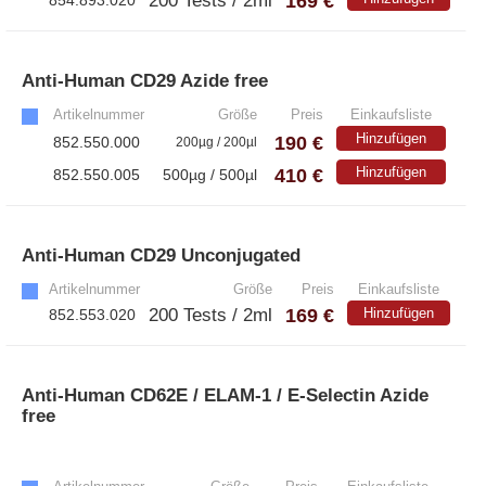
169 €
200 Tests / 2ml
854.893.020
Anti-Human CD29 Azide free
»
Artikelnummer
Größe
Preis
Einkaufsliste
Hinzufügen
190 €
852.550.000
200µg / 200µl
410 €
Hinzufügen
852.550.005
500µg / 500µl
Anti-Human CD29 Unconjugated
»
Artikelnummer
Größe
Preis
Einkaufsliste
169 €
200 Tests / 2ml
Hinzufügen
852.553.020
Anti-Human CD62E / ELAM-1 / E-Selectin Azide
free
»