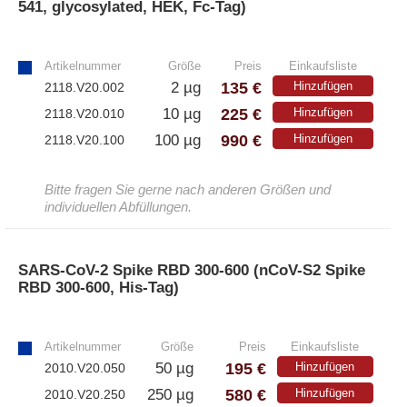
541, glycosylated, HEK, Fc-Tag)
»
Artikelnummer
Größe
Preis
Einkaufsliste
135 €
2 µg
Hinzufügen
2118.V20.002
225 €
10 µg
Hinzufügen
2118.V20.010
990 €
100 µg
Hinzufügen
2118.V20.100
Bitte fragen Sie gerne nach anderen Größen und
individuellen Abfüllungen.
SARS-CoV-2 Spike RBD 300-600 (nCoV-S2 Spike
RBD 300-600, His-Tag)
»
Artikelnummer
Größe
Preis
Einkaufsliste
195 €
50 µg
Hinzufügen
2010.V20.050
580 €
250 µg
Hinzufügen
2010.V20.250