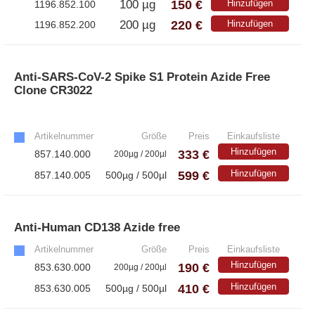
150 €
100 µg
Hinzufügen
1196.852.100
220 €
200 µg
Hinzufügen
1196.852.200
Anti-SARS-CoV-2 Spike S1 Protein Azide Free
Clone CR3022
»
Artikelnummer
Größe
Preis
Einkaufsliste
Hinzufügen
333 €
857.140.000
200µg / 200µl
599 €
Hinzufügen
857.140.005
500µg / 500µl
Anti-Human CD138 Azide free
»
Artikelnummer
Größe
Preis
Einkaufsliste
Hinzufügen
190 €
853.630.000
200µg / 200µl
410 €
Hinzufügen
853.630.005
500µg / 500µl