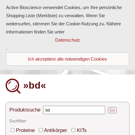
Active Bioscience verwendet Cookies, um Ihre persönliche
Shopping Liste (Merkliste) zu verwalten. Wenn Sie
weitersurfen, stimmen Sie der Cookie-Nutzung zu. Nähere
Informationen finden Sie unter
Proteine
Datenschutz
.
Antikörper
Ich akzeptiere alle notwendigen Cookies
ELISA-Kits
Diaclone Produkte
»bd«
Home
Produkte
Produktsuche
Go
Kontakt
Suchfilter:
Proteine
Antikörper
KITs