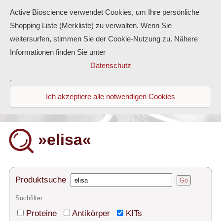
Active Bioscience verwendet Cookies, um Ihre persönliche
Shopping Liste (Merkliste) zu verwalten. Wenn Sie
weitersurfen, stimmen Sie der Cookie-Nutzung zu. Nähere
Informationen finden Sie unter
Proteine
Datenschutz
.
Antikörper
Ich akzeptiere alle notwendigen Cookies
ELISA-Kits
Diaclone Produkte
»elisa«
Home
Produkte
Produktsuche
Go
Kontakt
Suchfilter:
Proteine
Antikörper
KITs