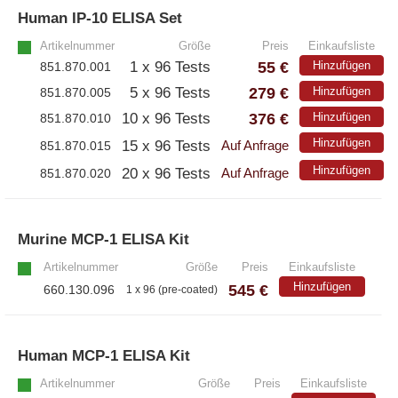
Human IP-10 ELISA Set
»
Artikelnummer
Größe
Preis
Einkaufsliste
55 €
1 x 96 Tests
Hinzufügen
851.870.001
279 €
5 x 96 Tests
Hinzufügen
851.870.005
376 €
10 x 96 Tests
Hinzufügen
851.870.010
Hinzufügen
15 x 96 Tests
851.870.015
Auf Anfrage
Hinzufügen
20 x 96 Tests
851.870.020
Auf Anfrage
Murine MCP-1 ELISA Kit
»
Artikelnummer
Größe
Preis
Einkaufsliste
Hinzufügen
545 €
660.130.096
1 x 96 (pre-coated)
Human MCP-1 ELISA Kit
»
Artikelnummer
Größe
Preis
Einkaufsliste