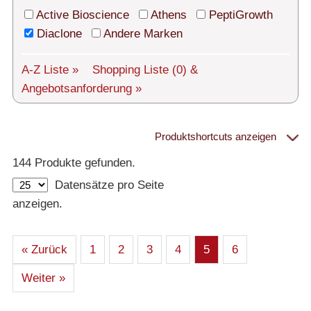
Technischer Support
Active Bioscience
Athens
PeptiGrowth
Versand
Diaclone
Andere Marken
Über uns
A-Z Liste »
Shopping Liste
(0)
&
Angebotsanforderung »
Service
AGBs
Produktshortcuts anzeigen
Proteine
Login
144 Produkte gefunden.
Datensätze pro Seite
English
– Alle Proteine
anzeigen.
– Human
– Maus
– Ratte
– Andere
– Produziert in humanen Zellen (glycosiliert)
« Zurück
1
2
3
4
5
6
– Cell culture tested premium (cct-premium)
Weiter »
Athens