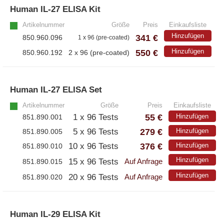
Human IL-27 ELISA Kit
»
Artikelnummer
Größe
Preis
Einkaufsliste
Hinzufügen
341 €
850.960.096
1 x 96 (pre-coated)
550 €
Hinzufügen
850.960.192
2 x 96 (pre-coated)
Human IL-27 ELISA Set
»
Artikelnummer
Größe
Preis
Einkaufsliste
55 €
1 x 96 Tests
Hinzufügen
851.890.001
279 €
5 x 96 Tests
Hinzufügen
851.890.005
376 €
10 x 96 Tests
Hinzufügen
851.890.010
Hinzufügen
15 x 96 Tests
851.890.015
Auf Anfrage
Hinzufügen
20 x 96 Tests
851.890.020
Auf Anfrage
Human IL-29 ELISA Kit
»