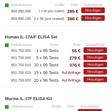
– Antikörper
Artikelnummer
Größe
Preis
Einkaufsliste
– ELISA-Kits
Hinzufügen
285 €
850.990.096
1 x 96 (pre-coated)
– EliSpot-Kits
388 €
Hinzufügen
850.990.192
2 x 96 (pre-coated)
Antikörper
Human IL-17A/F ELISA Set
»
– Alle Antikörper
Artikelnummer
Größe
Preis
Einkaufsliste
55 €
1 x 96 Tests
Hinzufügen
851.750.001
– Anti-murine
– Anti-rat
279 €
5 x 96 Tests
Hinzufügen
851.750.005
– CD-Antikörper
376 €
10 x 96 Tests
Hinzufügen
851.750.010
– Monoclonale Antikörper
Hinzufügen
15 x 96 Tests
851.750.015
Auf Anfrage
– Polyclonale Antikörper
Hinzufügen
20 x 96 Tests
851.750.020
Auf Anfrage
White Label und Geräte
Murine IL-17F ELISA Kit
»
– Alle White Label und technische Produkte
Artikelnummer
Größe
Preis
Einkaufsliste
– A·EL·VIS Produkte