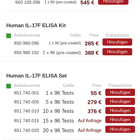
Hinzufügen
545 €
660.100.096
1 x 96 (pre-coated)
– EzScope 101 Live Cell Imaging System
Human IL-17F ELISA Kit
»
Artikelnummer
Größe
Preis
Einkaufsliste
Hinzufügen
285 €
850.980.096
1 x 96 (pre-coated)
388 €
Hinzufügen
850.980.192
2 x 96 (pre-coated)
Human IL-17F ELISA Set
»
Artikelnummer
Größe
Preis
Einkaufsliste
55 €
1 x 96 Tests
Hinzufügen
851.740.001
279 €
5 x 96 Tests
Hinzufügen
851.740.005
376 €
10 x 96 Tests
Hinzufügen
851.740.010
Hinzufügen
15 x 96 Tests
851.740.015
Auf Anfrage
Hinzufügen
20 x 96 Tests
851.740.020
Auf Anfrage