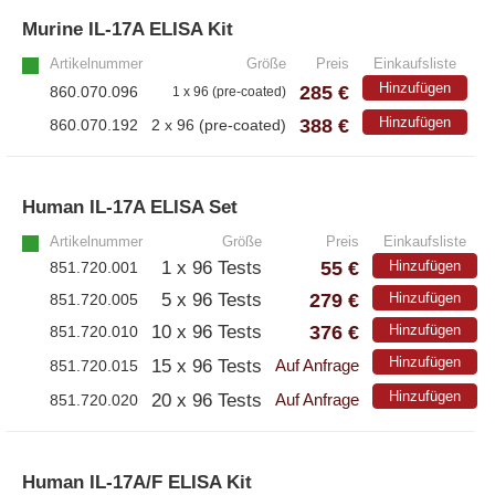
Murine IL-17A ELISA Kit
»
– Alle Athens Produkte
Artikelnummer
Größe
Preis
Einkaufsliste
– Proteine
Hinzufügen
285 €
860.070.096
1 x 96 (pre-coated)
– Antikörper
388 €
Hinzufügen
860.070.192
2 x 96 (pre-coated)
– Immunoglobulin (Ig)
Human IL-17A ELISA Set
»
PeptiGrowth
Artikelnummer
Größe
Preis
Einkaufsliste
55 €
1 x 96 Tests
Hinzufügen
851.720.001
– Alle PeptiGrowth Produkte
279 €
5 x 96 Tests
Hinzufügen
851.720.005
– Kostenlose Muster
376 €
10 x 96 Tests
Hinzufügen
851.720.010
Hinzufügen
15 x 96 Tests
851.720.015
Auf Anfrage
Diaclone
Hinzufügen
20 x 96 Tests
851.720.020
Auf Anfrage
– Alle Diaclone Produkte
Human IL-17A/F ELISA Kit
»