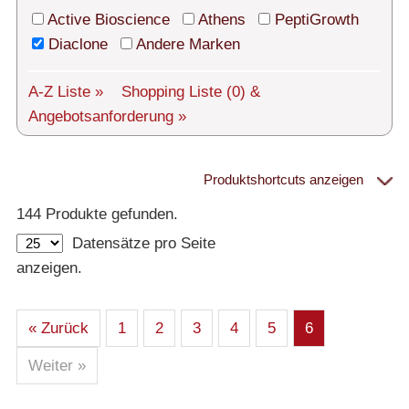
Technischer Support
Active Bioscience
Athens
PeptiGrowth
Versand
Diaclone
Andere Marken
Über uns
A-Z Liste »
Shopping Liste
(0)
&
Angebotsanforderung »
Service
AGBs
Produktshortcuts anzeigen
Proteine
Login
144 Produkte gefunden.
Datensätze pro Seite
English
– Alle Proteine
anzeigen.
– Human
– Maus
– Ratte
– Andere
– Produziert in humanen Zellen (glycosiliert)
« Zurück
1
2
3
4
5
6
– Cell culture tested premium (cct-premium)
Weiter »
Athens