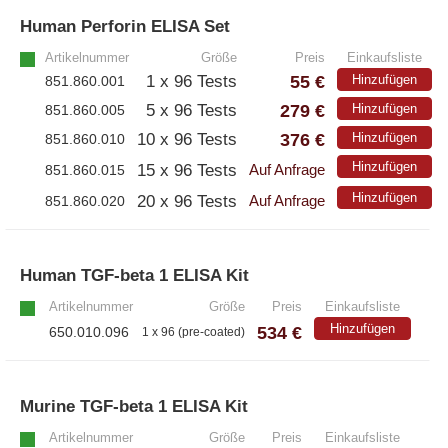
Human Perforin ELISA Set
»
– Alle Athens Produkte
Artikelnummer
Größe
Preis
Einkaufsliste
– Proteine
55 €
1 x 96 Tests
Hinzufügen
851.860.001
– Antikörper
279 €
5 x 96 Tests
Hinzufügen
851.860.005
– Immunoglobulin (Ig)
376 €
10 x 96 Tests
Hinzufügen
851.860.010
Hinzufügen
15 x 96 Tests
851.860.015
Auf Anfrage
PeptiGrowth
Hinzufügen
20 x 96 Tests
851.860.020
Auf Anfrage
– Alle PeptiGrowth Produkte
Human TGF-beta 1 ELISA Kit
»
– Kostenlose Muster
Artikelnummer
Größe
Preis
Einkaufsliste
Hinzufügen
534 €
650.010.096
1 x 96 (pre-coated)
Diaclone
Murine TGF-beta 1 ELISA Kit
»
– Alle Diaclone Produkte
Artikelnummer
Größe
Preis
Einkaufsliste