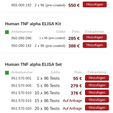
550 €
Hinzufügen
865.000.192
2 x 96 (pre-coated)
– EzScope 101 Live Cell Imaging System
Human TNF alpha ELISA Kit
»
Artikelnummer
Größe
Preis
Einkaufsliste
Hinzufügen
285 €
950.090.096
1 x 96 (pre-coated)
388 €
Hinzufügen
950.090.192
2 x 96 (pre-coated)
Human TNF alpha ELISA Set
»
Artikelnummer
Größe
Preis
Einkaufsliste
55 €
1 x 96 Tests
Hinzufügen
851.570.001
279 €
5 x 96 Tests
Hinzufügen
851.570.005
376 €
10 x 96 Tests
Hinzufügen
851.570.010
Hinzufügen
15 x 96 Tests
851.570.015
Auf Anfrage
Hinzufügen
20 x 96 Tests
851.570.020
Auf Anfrage