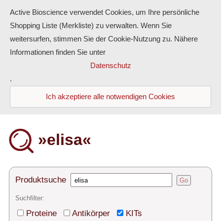
Active Bioscience verwendet Cookies, um Ihre persönliche
Shopping Liste (Merkliste) zu verwalten. Wenn Sie
weitersurfen, stimmen Sie der Cookie-Nutzung zu. Nähere
Informationen finden Sie unter
Proteine
Datenschutz
.
Antikörper
Ich akzeptiere alle notwendigen Cookies
ELISA-Kits
Diaclone Produkte
»elisa«
Home
Produkte
Produktsuche
Go
Kontakt
Suchfilter:
Proteine
Antikörper
KITs