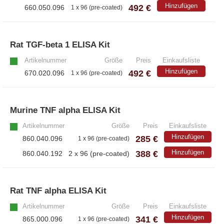
– Antikörper
Hinzufügen
492 €
660.050.096
1 x 96 (pre-coated)
– ELISA-Kits
– EliSpot-Kits
Rat TGF-beta 1 ELISA Kit
»
Artikelnummer
Größe
Preis
Einkaufsliste
Antikörper
Hinzufügen
492 €
670.020.096
1 x 96 (pre-coated)
– Alle Antikörper
– Anti-murine
– Anti-rat
Murine TNF alpha ELISA Kit
»
– CD-Antikörper
Artikelnummer
Größe
Preis
Einkaufsliste
– Monoclonale Antikörper
Hinzufügen
285 €
860.040.096
1 x 96 (pre-coated)
– Polyclonale Antikörper
388 €
Hinzufügen
860.040.192
2 x 96 (pre-coated)
White Label und Geräte
Rat TNF alpha ELISA Kit
»
– Alle White Label und technische Produkte
Artikelnummer
Größe
Preis
Einkaufsliste
Hinzufügen
341 €
865.000.096
– A·EL·VIS Produkte
1 x 96 (pre-coated)