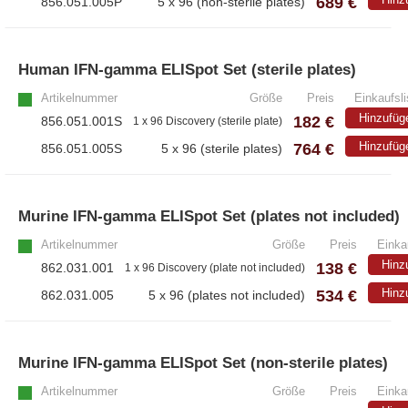
689 €
856.051.005P
5 x 96 (non-sterile plates)
Human IFN-gamma ELISpot Set (sterile plates)
Artikelnummer
Größe
Preis
Einkaufsli
Hinzufüg
182 €
856.051.001S
1 x 96 Discovery (sterile plate)
764 €
Hinzufüg
856.051.005S
5 x 96 (sterile plates)
Murine IFN-gamma ELISpot Set (plates not included)
Artikelnummer
Größe
Preis
Einka
Hinz
138 €
862.031.001
1 x 96 Discovery (plate not included)
534 €
Hinz
862.031.005
5 x 96 (plates not included)
Murine IFN-gamma ELISpot Set (non-sterile plates)
Artikelnummer
Größe
Preis
Einka