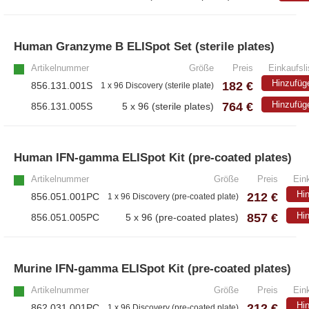
Human Granzyme B ELISpot Set (sterile plates)
Artikelnummer
Größe
Preis
Einkaufsli
Hinzufüg
182 €
856.131.001S
1 x 96 Discovery (sterile plate)
764 €
Hinzufüg
856.131.005S
5 x 96 (sterile plates)
Human IFN-gamma ELISpot Kit (pre-coated plates)
Artikelnummer
Größe
Preis
Eink
Hi
212 €
856.051.001PC
1 x 96 Discovery (pre-coated plate)
857 €
Hi
856.051.005PC
5 x 96 (pre-coated plates)
Murine IFN-gamma ELISpot Kit (pre-coated plates)
Artikelnummer
Größe
Preis
Eink
Hi
212 €
862.031.001PC
1 x 96 Discovery (pre-coated plate)