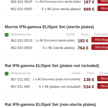
Hinz
167 €
862.031.001P
1 x 96 Discovery (non-sterile plate)
689 €
Hinz
862.031.005P
5 x 96 (non-sterile plates)
Murine IFN-gamma ELISpot Set (sterile plates)
Artikelnummer
Größe
Preis
Einkaufsli
Hinzufüg
182 €
862.031.001S
1 x 96 Discovery (sterile plate)
764 €
Hinzufüg
862.031.005S
5 x 96 (sterile plates)
Rat IFN-gamma ELISpot Set (plates not included)
Artikelnummer
Größe
Preis
Einkau
Hinz
138 €
867.011.001
1 x 96 Discovery (plate not included)
534 €
Hinz
867.011.005
5 x 96 (plates not included)
Rat IFN-gamma ELISpot Set (non-sterile plates)