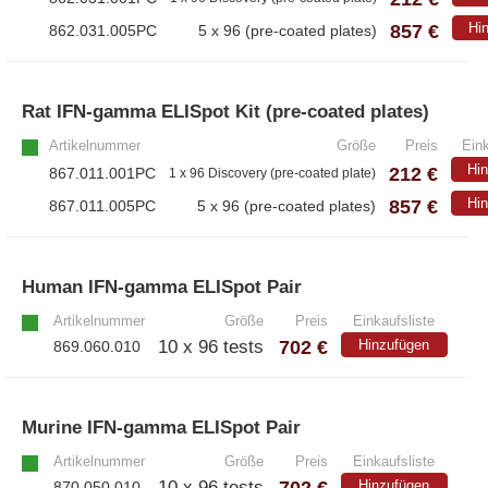
857 €
Hi
862.031.005PC
5 x 96 (pre-coated plates)
Rat IFN-gamma ELISpot Kit (pre-coated plates)
Artikelnummer
Größe
Preis
Eink
Hi
212 €
867.011.001PC
1 x 96 Discovery (pre-coated plate)
857 €
Hi
867.011.005PC
5 x 96 (pre-coated plates)
Human IFN-gamma ELISpot Pair
»
Artikelnummer
Größe
Preis
Einkaufsliste
702 €
10 x 96 tests
Hinzufügen
869.060.010
Murine IFN-gamma ELISpot Pair
»
Artikelnummer
Größe
Preis
Einkaufsliste
702 €
10 x 96 tests
Hinzufügen
870.050.010