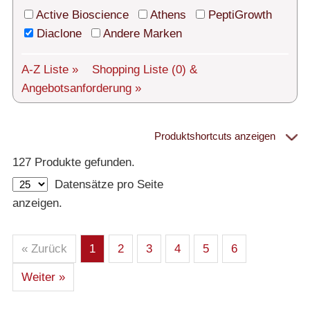
Technischer Support
Active Bioscience
Athens
PeptiGrowth
Versand
Diaclone
Andere Marken
Über uns
A-Z Liste »
Shopping Liste
(0)
&
Angebotsanforderung »
Service
AGBs
Produktshortcuts anzeigen
Proteine
Login
127 Produkte gefunden.
Datensätze pro Seite
English
– Alle Proteine
anzeigen.
– Human
– Maus
– Ratte
– Andere
– Produziert in humanen Zellen (glycosiliert)
« Zurück
1
2
3
4
5
6
– Cell culture tested premium (cct-premium)
Weiter »
Athens