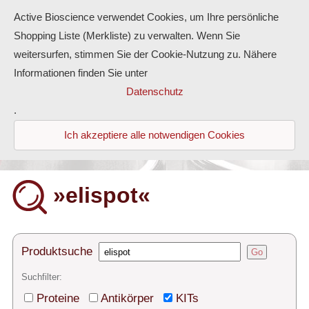
Active Bioscience verwendet Cookies, um Ihre persönliche
Shopping Liste (Merkliste) zu verwalten. Wenn Sie
weitersurfen, stimmen Sie der Cookie-Nutzung zu. Nähere
Informationen finden Sie unter
Proteine
Datenschutz
.
Antikörper
Ich akzeptiere alle notwendigen Cookies
ELISA-Kits
Diaclone Produkte
»elispot«
Home
Produkte
Produktsuche
Go
Kontakt
Suchfilter:
Proteine
Antikörper
KITs