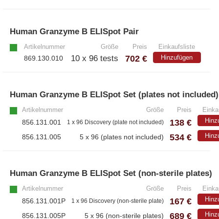
– EzScope 101 Live Cell Imaging System
Human Granzyme B ELISpot Pair
»
Artikelnummer
Größe
Preis
Einkaufsliste
702 €
10 x 96 tests
Hinzufügen
869.130.010
Human Granzyme B ELISpot Set (plates not included)
Artikelnummer
Größe
Preis
Einka
Hinz
138 €
856.131.001
1 x 96 Discovery (plate not included)
534 €
Hinz
856.131.005
5 x 96 (plates not included)
Human Granzyme B ELISpot Set (non-sterile plates)
Artikelnummer
Größe
Preis
Einka
Hinz
167 €
856.131.001P
1 x 96 Discovery (non-sterile plate)
689 €
Hinz
856.131.005P
5 x 96 (non-sterile plates)