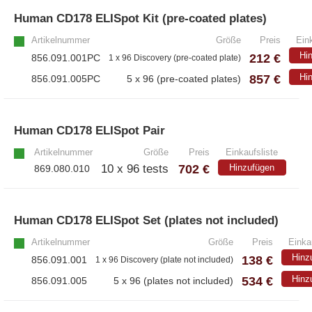
Human CD178 ELISpot Kit (pre-coated plates)
– Alle Athens Produkte
Artikelnummer
Größe
Preis
Eink
– Proteine
Hi
212 €
856.091.001PC
1 x 96 Discovery (pre-coated plate)
– Antikörper
857 €
Hi
856.091.005PC
5 x 96 (pre-coated plates)
– Immunoglobulin (Ig)
Human CD178 ELISpot Pair
»
PeptiGrowth
Artikelnummer
Größe
Preis
Einkaufsliste
702 €
10 x 96 tests
Hinzufügen
869.080.010
– Alle PeptiGrowth Produkte
– Kostenlose Muster
Human CD178 ELISpot Set (plates not included)
Artikelnummer
Größe
Preis
Einka
Diaclone
Hinz
138 €
856.091.001
1 x 96 Discovery (plate not included)
534 €
Hinz
856.091.005
5 x 96 (plates not included)
– Alle Diaclone Produkte