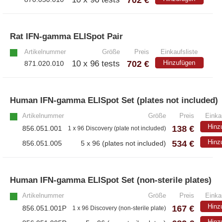
Rat IFN-gamma ELISpot Pair
»
Artikelnummer
Größe
Preis
Einkaufsliste
702 €
10 x 96 tests
Hinzufügen
871.020.010
Human IFN-gamma ELISpot Set (plates not included)
Artikelnummer
Größe
Preis
Einka
Hinz
138 €
856.051.001
1 x 96 Discovery (plate not included)
534 €
Hinz
856.051.005
5 x 96 (plates not included)
Human IFN-gamma ELISpot Set (non-sterile plates)
Artikelnummer
Größe
Preis
Einka
Hinz
167 €
856.051.001P
1 x 96 Discovery (non-sterile plate)
Hinz