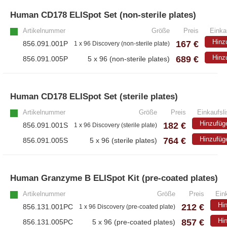
– Antikörper
Human CD178 ELISpot Set (non-sterile plates)
– ELISA-Kits
Artikelnummer
Größe
Preis
Einka
– EliSpot-Kits
Hinz
167 €
856.091.001P
1 x 96 Discovery (non-sterile plate)
689 €
Hinz
856.091.005P
5 x 96 (non-sterile plates)
Antikörper
– Alle Antikörper
Human CD178 ELISpot Set (sterile plates)
– Anti-murine
– Anti-rat
Artikelnummer
Größe
Preis
Einkaufsli
– CD-Antikörper
Hinzufüg
182 €
856.091.001S
1 x 96 Discovery (sterile plate)
– Monoclonale Antikörper
764 €
Hinzufüg
856.091.005S
5 x 96 (sterile plates)
– Polyclonale Antikörper
Human Granzyme B ELISpot Kit (pre-coated plates)
White Label und Geräte
Artikelnummer
Größe
Preis
Eink
Hi
212 €
856.131.001PC
– Alle White Label und technische Produkte
1 x 96 Discovery (pre-coated plate)
857 €
Hi
856.131.005PC
5 x 96 (pre-coated plates)
– A·EL·VIS Produkte