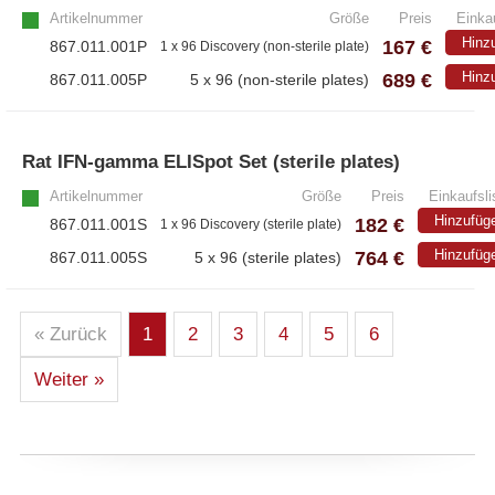
Artikelnummer
Größe
Preis
Einkau
Hinz
167 €
867.011.001P
1 x 96 Discovery (non-sterile plate)
689 €
Hinz
867.011.005P
5 x 96 (non-sterile plates)
Rat IFN-gamma ELISpot Set (sterile plates)
Artikelnummer
Größe
Preis
Einkaufsli
Hinzufüg
182 €
867.011.001S
1 x 96 Discovery (sterile plate)
764 €
Hinzufüg
867.011.005S
5 x 96 (sterile plates)
« Zurück
1
2
3
4
5
6
Weiter »