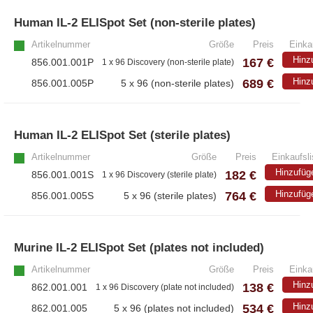
– EzScope 101 Live Cell Imaging System
Human IL-2 ELISpot Set (non-sterile plates)
Artikelnummer
Größe
Preis
Einka
Hinz
167 €
856.001.001P
1 x 96 Discovery (non-sterile plate)
689 €
Hinz
856.001.005P
5 x 96 (non-sterile plates)
Human IL-2 ELISpot Set (sterile plates)
Artikelnummer
Größe
Preis
Einkaufsli
Hinzufüg
182 €
856.001.001S
1 x 96 Discovery (sterile plate)
764 €
Hinzufüg
856.001.005S
5 x 96 (sterile plates)
Murine IL-2 ELISpot Set (plates not included)
Artikelnummer
Größe
Preis
Einka
Hinz
138 €
862.001.001
1 x 96 Discovery (plate not included)
534 €
Hinz
862.001.005
5 x 96 (plates not included)