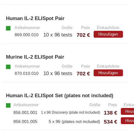
– Antikörper
– ELISA-Kits
Human IL-2 ELISpot Pair
»
– EliSpot-Kits
Artikelnummer
Größe
Preis
Einkaufsliste
702 €
10 x 96 tests
Hinzufügen
869.000.010
Antikörper
– Alle Antikörper
Murine IL-2 ELISpot Pair
»
– Anti-murine
– Anti-rat
Artikelnummer
Größe
Preis
Einkaufsliste
– CD-Antikörper
702 €
10 x 96 tests
Hinzufügen
870.010.010
– Monoclonale Antikörper
– Polyclonale Antikörper
Human IL-2 ELISpot Set (plates not included)
Artikelnummer
Größe
Preis
Einka
White Label und Geräte
Hinz
138 €
856.001.001
1 x 96 Discovery (plate not included)
534 €
Hinz
856.001.005
5 x 96 (plates not included)
– Alle White Label und technische Produkte
– A·EL·VIS Produkte