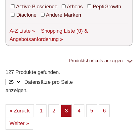
Technischer Support
Active Bioscience
Athens
PeptiGrowth
Versand
Diaclone
Andere Marken
Über uns
A-Z Liste »
Shopping Liste
(0)
&
Angebotsanforderung »
Service
AGBs
Produktshortcuts anzeigen
Proteine
Login
127 Produkte gefunden.
Datensätze pro Seite
English
– Alle Proteine
anzeigen.
– Human
– Maus
– Ratte
– Andere
– Produziert in humanen Zellen (glycosiliert)
« Zurück
1
2
3
4
5
6
– Cell culture tested premium (cct-premium)
Weiter »
Athens