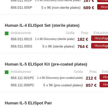
167 €
856.011.001P
1 x 96 Discovery (non-sterile plate)
689 €
Hinz
856.011.005P
5 x 96 (non-sterile plates)
Human IL-4 ELISpot Set (sterile plates)
Artikelnummer
Größe
Preis
Einkaufsli
Hinzufüg
182 €
856.011.001S
1 x 96 Discovery (sterile plate)
764 €
Hinzufüg
856.011.005S
5 x 96 (sterile plates)
Human IL-5 ELISpot Kit (pre-coated plates)
Artikelnummer
Größe
Preis
Eink
Hin
212 €
856.111.001PC
1 x 96 Discovery (pre-coated plate)
857 €
Hin
856.111.005PC
5 x 96 (pre-coated plates)
Human IL-5 ELISpot Pair
»