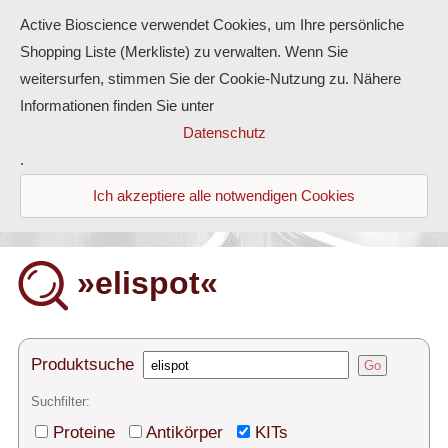
Active Bioscience verwendet Cookies, um Ihre persönliche
Shopping Liste (Merkliste) zu verwalten. Wenn Sie
weitersurfen, stimmen Sie der Cookie-Nutzung zu. Nähere
Informationen finden Sie unter
Proteine
Datenschutz
.
Antikörper
Ich akzeptiere alle notwendigen Cookies
ELISA-Kits
Diaclone Produkte
»elispot«
Home
Produkte
Produktsuche
Go
Kontakt
Suchfilter:
Proteine
Antikörper
KITs