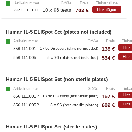
Artikelnummer
Größe
Preis
Einkaufsliste
702 €
10 x 96 tests
Hinzufügen
869.110.010
Human IL-5 ELISpot Set (plates not included)
Artikelnummer
Größe
Preis
Einkau
Hinz
138 €
856.111.001
1 x 96 Discovery (plate not included)
534 €
Hinz
856.111.005
5 x 96 (plates not included)
Human IL-5 ELISpot Set (non-sterile plates)
Artikelnummer
Größe
Preis
Einkau
Hinz
167 €
856.111.001P
1 x 96 Discovery (non-sterile plate)
689 €
Hinz
856.111.005P
5 x 96 (non-sterile plates)
Human IL-5 ELISpot Set (sterile plates)