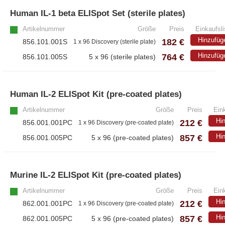
Human IL-1 beta ELISpot Set (sterile plates)
– Alle Athens Produkte
Artikelnummer
Größe
Preis
Einkaufsli
– Proteine
Hinzufüg
182 €
856.101.001S
1 x 96 Discovery (sterile plate)
– Antikörper
764 €
Hinzufüg
856.101.005S
5 x 96 (sterile plates)
– Immunoglobulin (Ig)
Human IL-2 ELISpot Kit (pre-coated plates)
PeptiGrowth
Artikelnummer
Größe
Preis
Eink
Hi
212 €
856.001.001PC
1 x 96 Discovery (pre-coated plate)
– Alle PeptiGrowth Produkte
857 €
Hi
856.001.005PC
5 x 96 (pre-coated plates)
– Kostenlose Muster
Murine IL-2 ELISpot Kit (pre-coated plates)
Diaclone
Artikelnummer
Größe
Preis
Eink
Hi
212 €
862.001.001PC
1 x 96 Discovery (pre-coated plate)
– Alle Diaclone Produkte
857 €
Hi
862.001.005PC
5 x 96 (pre-coated plates)