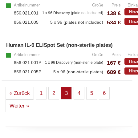
Artikelnummer
Größe
Preis
Einka
Hinz
138 €
856.021.001
1 x 96 Discovery (plate not included)
534 €
Hinz
856.021.005
5 x 96 (plates not included)
Human IL-6 ELISpot Set (non-sterile plates)
Artikelnummer
Größe
Preis
Einka
Hinz
167 €
856.021.001P
1 x 96 Discovery (non-sterile plate)
689 €
Hinz
856.021.005P
5 x 96 (non-sterile plates)
« Zurück
1
2
3
4
5
6
Weiter »