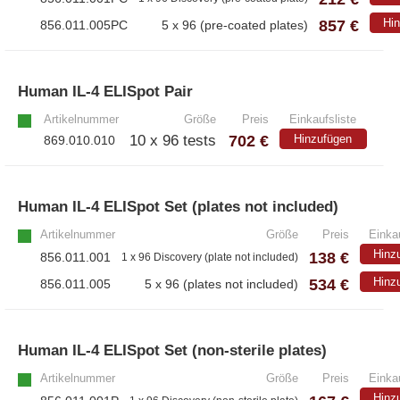
857 €
Hi
856.011.005PC
5 x 96 (pre-coated plates)
Human IL-4 ELISpot Pair
»
Artikelnummer
Größe
Preis
Einkaufsliste
702 €
10 x 96 tests
Hinzufügen
869.010.010
Human IL-4 ELISpot Set (plates not included)
Artikelnummer
Größe
Preis
Einkau
Hinz
138 €
856.011.001
1 x 96 Discovery (plate not included)
534 €
Hinz
856.011.005
5 x 96 (plates not included)
Human IL-4 ELISpot Set (non-sterile plates)
Artikelnummer
Größe
Preis
Einkau
Hinz