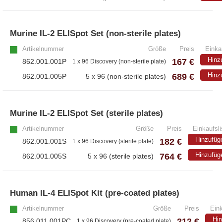
Murine IL-2 ELISpot Set (non-sterile plates)
Artikelnummer
Größe
Preis
Einka
Hinz
167 €
862.001.001P
1 x 96 Discovery (non-sterile plate)
689 €
Hinz
862.001.005P
5 x 96 (non-sterile plates)
Murine IL-2 ELISpot Set (sterile plates)
Artikelnummer
Größe
Preis
Einkaufsli
Hinzufüg
182 €
862.001.001S
1 x 96 Discovery (sterile plate)
764 €
Hinzufüg
862.001.005S
5 x 96 (sterile plates)
Human IL-4 ELISpot Kit (pre-coated plates)
Artikelnummer
Größe
Preis
Eink
Hi
212 €
856.011.001PC
1 x 96 Discovery (pre-coated plate)