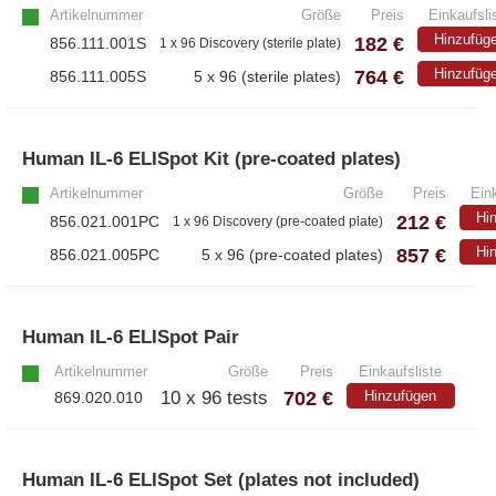
Artikelnummer
Größe
Preis
Einkaufsli
Hinzufüg
182 €
856.111.001S
1 x 96 Discovery (sterile plate)
764 €
Hinzufüg
856.111.005S
5 x 96 (sterile plates)
Human IL-6 ELISpot Kit (pre-coated plates)
Artikelnummer
Größe
Preis
Eink
Hi
212 €
856.021.001PC
1 x 96 Discovery (pre-coated plate)
857 €
Hi
856.021.005PC
5 x 96 (pre-coated plates)
Human IL-6 ELISpot Pair
»
Artikelnummer
Größe
Preis
Einkaufsliste
702 €
10 x 96 tests
Hinzufügen
869.020.010
Human IL-6 ELISpot Set (plates not included)