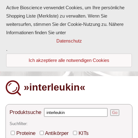
Active Bioscience verwendet Cookies, um Ihre persönliche
Shopping Liste (Merkliste) zu verwalten. Wenn Sie
weitersurfen, stimmen Sie der Cookie-Nutzung zu. Nähere
Informationen finden Sie unter
Proteine
Datenschutz
.
Antikörper
Ich akzeptiere alle notwendigen Cookies
ELISA-Kits
Diaclone Produkte
»interleukin«
Home
Produkte
Produktsuche
Go
Kontakt
Suchfilter:
Proteine
Antikörper
KITs