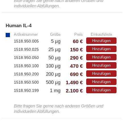
Bitte fragen Sie gerne nach anderen Größen und
– Antikörper
individuellen Abfüllungen.
– ELISA-Kits
– EliSpot-Kits
Human IL-4
»
Artikelnummer
Größe
Preis
Einkaufsliste
Antikörper
60 €
5 µg
Hinzufügen
1518.950.005
150 €
25 µg
Hinzufügen
1518.950.025
– Alle Antikörper
290 €
50 µg
Hinzufügen
1518.950.050
– Anti-murine
– Anti-rat
470 €
100 µg
Hinzufügen
1518.950.100
– CD-Antikörper
690 €
200 µg
Hinzufügen
1518.950.200
– Monoclonale Antikörper
1.490 €
500 µg
Hinzufügen
1518.950.500
– Polyclonale Antikörper
2.100 €
1 mg
Hinzufügen
1518.950.199
White Label und Geräte
Bitte fragen Sie gerne nach anderen Größen und
individuellen Abfüllungen.
– Alle White Label und technische Produkte
– A·EL·VIS Produkte