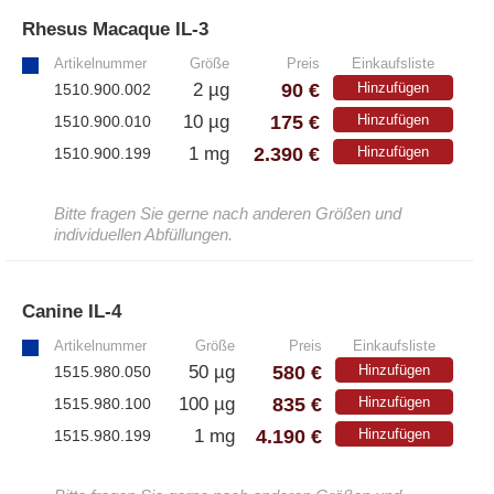
Rhesus Macaque IL-3
»
– Alle Athens Produkte
Artikelnummer
Größe
Preis
Einkaufsliste
– Proteine
90 €
2 µg
Hinzufügen
1510.900.002
– Antikörper
175 €
10 µg
Hinzufügen
1510.900.010
– Immunoglobulin (Ig)
2.390 €
1 mg
Hinzufügen
1510.900.199
Bitte fragen Sie gerne nach anderen Größen und
PeptiGrowth
individuellen Abfüllungen.
– Alle PeptiGrowth Produkte
Canine IL-4
»
– Kostenlose Muster
Artikelnummer
Größe
Preis
Einkaufsliste
580 €
50 µg
Hinzufügen
1515.980.050
Diaclone
835 €
100 µg
Hinzufügen
1515.980.100
4.190 €
1 mg
Hinzufügen
1515.980.199
– Alle Diaclone Produkte