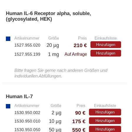
Human IL-6 Receptor alpha, soluble,
(glycosylated, HEK)
»
Artikelnummer
Größe
Preis
Einkaufsliste
210 €
20 µg
Hinzufügen
1527.955.020
Hinzufügen
1 mg
1527.955.199
Auf Anfrage
Bitte fragen Sie gerne nach anderen Größen und
individuellen Abfüllungen.
Human IL-7
»
Artikelnummer
Größe
Preis
Einkaufsliste
90 €
2 µg
Hinzufügen
1530.950.002
175 €
10 µg
Hinzufügen
1530.950.010
550 €
50 µg
Hinzufügen
1530.950.050