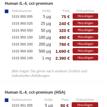
Human IL-4, cct-premium
»
– EzScope 101 Live Cell Imaging System
Artikelnummer
Größe
Preis
Einkaufsliste
75 €
5 µg
Hinzufügen
1515.950.005
240 €
25 µg
Hinzufügen
1515.950.025
320 €
50 µg
Hinzufügen
1515.950.050
490 €
100 µg
Hinzufügen
1515.950.100
780 €
200 µg
Hinzufügen
1515.950.200
1.690 €
500 µg
Hinzufügen
1515.950.500
2.390 €
1 mg
Hinzufügen
1515.950.199
Bitte fragen Sie gerne nach anderen Größen und
individuellen Abfüllungen.
Human IL-4, cct-premium (HSA)
»
Artikelnummer
Größe
Preis
Einkaufsliste
90 €
5 µg
Hinzufügen
1515.951.005