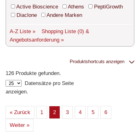
Technischer Support
Active Bioscience
Athens
PeptiGrowth
Versand
Diaclone
Andere Marken
Über uns
A-Z Liste »
Shopping Liste
(0)
&
Angebotsanforderung »
Service
AGBs
Produktshortcuts anzeigen
Proteine
Login
126 Produkte gefunden.
Datensätze pro Seite
English
– Alle Proteine
anzeigen.
– Human
– Maus
– Ratte
– Andere
– Produziert in humanen Zellen (glycosiliert)
« Zurück
1
2
3
4
5
6
– Cell culture tested premium (cct-premium)
Weiter »
Athens