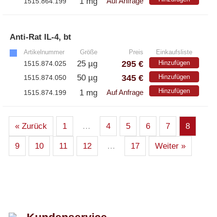
1 mg
1515.864.199
Auf Anfrage
Anti-Rat IL-4, bt
»
Artikelnummer
Größe
Preis
Einkaufsliste
295 €
25 µg
Hinzufügen
1515.874.025
345 €
50 µg
Hinzufügen
1515.874.050
Hinzufügen
1 mg
1515.874.199
Auf Anfrage
« Zurück
1
…
4
5
6
7
8
9
10
11
12
…
17
Weiter »