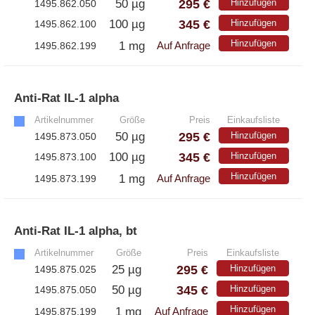
295 €
50 µg
Hinzufügen
1495.862.050
– ELISA-Kits
345 €
100 µg
Hinzufügen
1495.862.100
– EliSpot-Kits
Hinzufügen
1 mg
1495.862.199
Auf Anfrage
Antikörper
Anti-Rat IL-1 alpha
»
– Alle Antikörper
Artikelnummer
Größe
Preis
Einkaufsliste
– Anti-murine
– Anti-rat
295 €
50 µg
Hinzufügen
1495.873.050
– CD-Antikörper
345 €
100 µg
Hinzufügen
1495.873.100
– Monoclonale Antikörper
Hinzufügen
1 mg
1495.873.199
Auf Anfrage
– Polyclonale Antikörper
Anti-Rat IL-1 alpha, bt
»
White Label und Geräte
Artikelnummer
Größe
Preis
Einkaufsliste
295 €
25 µg
Hinzufügen
1495.875.025
– Alle White Label und technische Produkte
345 €
50 µg
Hinzufügen
1495.875.050
– A·EL·VIS Produkte
Hinzufügen
1 mg
1495.875.199
Auf Anfrage