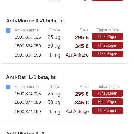
– EzScope 101 Live Cell Imaging System
Anti-Murine IL-1 beta, bt
»
Artikelnummer
Größe
Preis
Einkaufsliste
295 €
25 µg
Hinzufügen
1500.864.025
345 €
50 µg
Hinzufügen
1500.864.050
Hinzufügen
1 mg
1500.864.199
Auf Anfrage
Anti-Rat IL-1 beta, bt
»
Artikelnummer
Größe
Preis
Einkaufsliste
295 €
25 µg
Hinzufügen
1500.874.025
345 €
50 µg
Hinzufügen
1500.874.050
Hinzufügen
1 mg
1500.874.199
Auf Anfrage
Anti-Murine IL-2
»