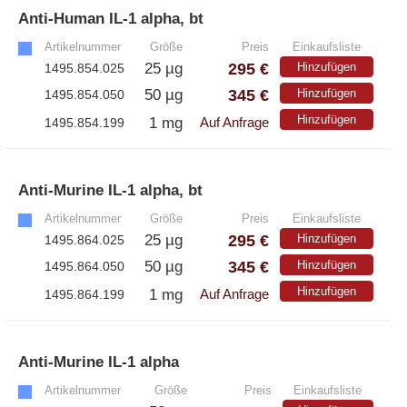
– Alle Athens Produkte
Anti-Human IL-1 alpha, bt
»
– Proteine
Artikelnummer
Größe
Preis
Einkaufsliste
295 €
25 µg
Hinzufügen
1495.854.025
– Antikörper
345 €
50 µg
Hinzufügen
1495.854.050
– Immunoglobulin (Ig)
Hinzufügen
1 mg
1495.854.199
Auf Anfrage
PeptiGrowth
Anti-Murine IL-1 alpha, bt
»
Artikelnummer
Größe
Preis
Einkaufsliste
– Alle PeptiGrowth Produkte
295 €
25 µg
Hinzufügen
1495.864.025
– Kostenlose Muster
345 €
50 µg
Hinzufügen
1495.864.050
Hinzufügen
1 mg
1495.864.199
Auf Anfrage
Diaclone
– Alle Diaclone Produkte
Anti-Murine IL-1 alpha
»
– Antikörper
Artikelnummer
Größe
Preis
Einkaufsliste