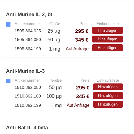
Anti-Murine IL-2, bt
»
Artikelnummer
Größe
Preis
Einkaufsliste
295 €
25 µg
Hinzufügen
1505.864.025
345 €
50 µg
Hinzufügen
1505.864.050
Hinzufügen
1 mg
1505.864.199
Auf Anfrage
Anti-Murine IL-3
»
Artikelnummer
Größe
Preis
Einkaufsliste
295 €
50 µg
Hinzufügen
1510.862.050
345 €
100 µg
Hinzufügen
1510.862.100
Hinzufügen
1 mg
1510.862.199
Auf Anfrage
Anti-Rat IL-3 beta
»