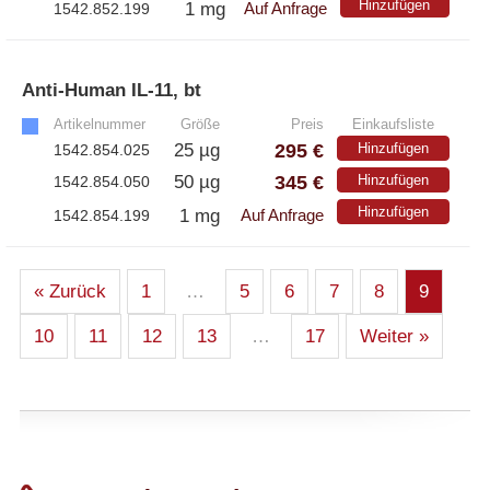
Hinzufügen
1 mg
1542.852.199
Auf Anfrage
Anti-Human IL-11, bt
»
Artikelnummer
Größe
Preis
Einkaufsliste
295 €
25 µg
Hinzufügen
1542.854.025
345 €
50 µg
Hinzufügen
1542.854.050
Hinzufügen
1 mg
1542.854.199
Auf Anfrage
« Zurück
1
…
5
6
7
8
9
10
11
12
13
…
17
Weiter »