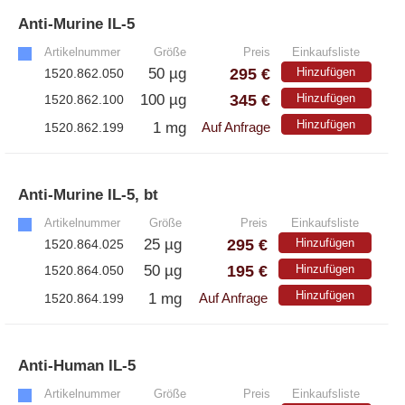
Anti-Murine IL-5
»
– Alle Athens Produkte
Artikelnummer
Größe
Preis
Einkaufsliste
– Proteine
295 €
50 µg
Hinzufügen
1520.862.050
– Antikörper
345 €
100 µg
Hinzufügen
1520.862.100
– Immunoglobulin (Ig)
Hinzufügen
1 mg
1520.862.199
Auf Anfrage
PeptiGrowth
Anti-Murine IL-5, bt
»
Artikelnummer
Größe
Preis
Einkaufsliste
– Alle PeptiGrowth Produkte
295 €
25 µg
Hinzufügen
1520.864.025
– Kostenlose Muster
195 €
50 µg
Hinzufügen
1520.864.050
Hinzufügen
1 mg
1520.864.199
Auf Anfrage
Diaclone
Anti-Human IL-5
»
– Alle Diaclone Produkte
Artikelnummer
Größe
Preis
Einkaufsliste