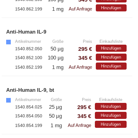
Hinzufügen
1 mg
1540.862.199
Auf Anfrage
Anti-Human IL-9
»
Artikelnummer
Größe
Preis
Einkaufsliste
295 €
50 µg
Hinzufügen
1540.852.050
345 €
100 µg
Hinzufügen
1540.852.100
Hinzufügen
1 mg
1540.852.199
Auf Anfrage
Anti-Human IL-9, bt
»
Artikelnummer
Größe
Preis
Einkaufsliste
295 €
25 µg
Hinzufügen
1540.854.025
345 €
50 µg
Hinzufügen
1540.854.050
Hinzufügen
1 mg
1540.854.199
Auf Anfrage