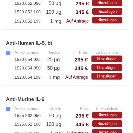
– Antikörper
295 €
50 µg
Hinzufügen
1520.852.050
– ELISA-Kits
345 €
100 µg
Hinzufügen
1520.852.100
– EliSpot-Kits
Hinzufügen
1 mg
1520.852.199
Auf Anfrage
Antikörper
Anti-Human IL-5, bt
»
– Alle Antikörper
Artikelnummer
Größe
Preis
Einkaufsliste
295 €
25 µg
Hinzufügen
1520.854.025
– Anti-murine
– Anti-rat
345 €
50 µg
Hinzufügen
1520.854.050
– CD-Antikörper
Hinzufügen
1 mg
1520.854.199
Auf Anfrage
– Monoclonale Antikörper
– Polyclonale Antikörper
Anti-Murine IL-6
»
White Label und Geräte
Artikelnummer
Größe
Preis
Einkaufsliste
295 €
50 µg
Hinzufügen
1525.862.050
– Alle White Label und technische Produkte
345 €
100 µg
Hinzufügen
1525.862.100
– A·EL·VIS Produkte
Hinzufügen