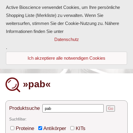
Active Bioscience verwendet Cookies, um Ihre persönliche
Shopping Liste (Merkliste) zu verwalten. Wenn Sie
weitersurfen, stimmen Sie der Cookie-Nutzung zu. Nähere
Informationen finden Sie unter
Proteine
Datenschutz
.
Antikörper
Ich akzeptiere alle notwendigen Cookies
ELISA-Kits
Diaclone Produkte
»pab«
Home
Produkte
Produktsuche
Go
Kontakt
Suchfilter:
Proteine
Antikörper
KITs