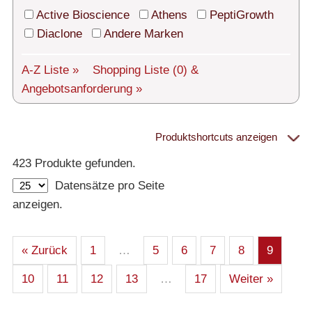
Technischer Support
Active Bioscience
Athens
PeptiGrowth
Versand
Diaclone
Andere Marken
Über uns
A-Z Liste »
Shopping Liste
(0)
&
Angebotsanforderung »
Service
AGBs
Produktshortcuts anzeigen
Proteine
Login
423 Produkte gefunden.
Datensätze pro Seite
English
– Alle Proteine
anzeigen.
– Human
– Maus
– Ratte
– Andere
– Produziert in humanen Zellen (glycosiliert)
« Zurück
1
…
5
6
7
8
9
– Cell culture tested premium (cct-premium)
10
11
12
13
…
17
Weiter »
Athens