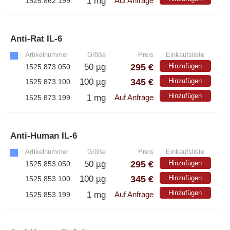
1 mg
1525.862.199
Auf Anfrage
– EzScope 101 Live Cell Imaging System
Anti-Rat IL-6
»
Artikelnummer
Größe
Preis
Einkaufsliste
295 €
50 µg
Hinzufügen
1525.873.050
345 €
100 µg
Hinzufügen
1525.873.100
Hinzufügen
1 mg
1525.873.199
Auf Anfrage
Anti-Human IL-6
»
Artikelnummer
Größe
Preis
Einkaufsliste
295 €
50 µg
Hinzufügen
1525.853.050
345 €
100 µg
Hinzufügen
1525.853.100
Hinzufügen
1 mg
1525.853.199
Auf Anfrage