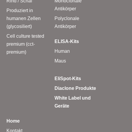
Rind / Schaf
Monoclonale
Antikörper
Produziert in
humanen Zellen
Polyclonale
(glycosiliert)
Antikörper
Cell culture tested
ELISA-Kits
premium (cct-
Human
premium)
Maus
EliSpot-Kits
Diaclone Produkte
White Label und
Geräte
Home
Kontakt