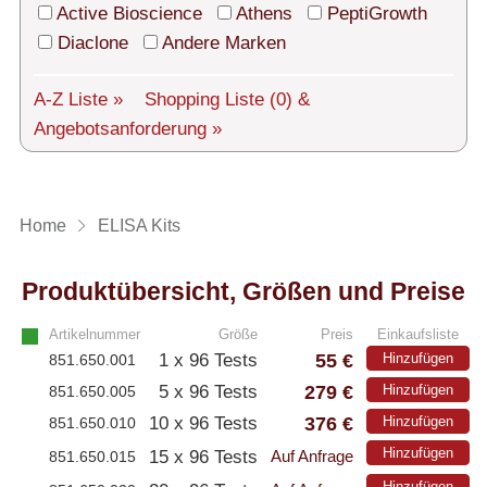
Technischer Support
Active Bioscience
Athens
PeptiGrowth
Diaclone
Andere Marken
Versand
Über uns
A-Z Liste »
Shopping Liste
(0)
&
Angebotsanforderung »
Service
AGBs
Home
ELISA Kits
Login
Produktübersicht, Größen und Preise
English
Artikelnummer
Größe
Preis
Einkaufsliste
55 €
1 x 96 Tests
Hinzufügen
851.650.001
279 €
5 x 96 Tests
Hinzufügen
851.650.005
376 €
10 x 96 Tests
Hinzufügen
851.650.010
Hinzufügen
15 x 96 Tests
851.650.015
Auf Anfrage
Hinzufügen