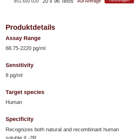
20 x 96 Tests
851.650.020
Auf Anfrage
Produktdetails
Assay Range
68.75-2220 pg/ml
Sensitivity
8 pg/ml
Target species
Human
Specificity
Recognizes both natural and recombinant human
soluble IL-2R