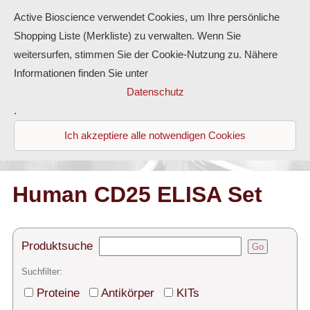
Active Bioscience verwendet Cookies, um Ihre persönliche
Shopping Liste (Merkliste) zu verwalten. Wenn Sie
weitersurfen, stimmen Sie der Cookie-Nutzung zu. Nähere
Informationen finden Sie unter
Proteine
Datenschutz
.
Antikörper
Ich akzeptiere alle notwendigen Cookies
ELISA-Kits
Diaclone Produkte
Human CD25 ELISA Set
Home
Produktsuche
Go
Produkte
Suchfilter:
Kontakt
Proteine
Antikörper
KITs