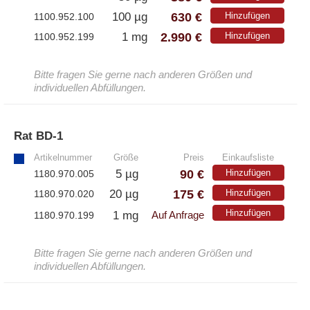
– Antikörper
630 €
100 µg
Hinzufügen
1100.952.100
– ELISA-Kits
2.990 €
1 mg
Hinzufügen
1100.952.199
– EliSpot-Kits
Bitte fragen Sie gerne nach anderen Größen und
Antikörper
individuellen Abfüllungen.
– Alle Antikörper
Rat BD-1
»
– Anti-murine
– Anti-rat
Artikelnummer
Größe
Preis
Einkaufsliste
– CD-Antikörper
90 €
5 µg
Hinzufügen
1180.970.005
– Monoclonale Antikörper
175 €
20 µg
Hinzufügen
1180.970.020
– Polyclonale Antikörper
Hinzufügen
1 mg
1180.970.199
Auf Anfrage
White Label und Geräte
Bitte fragen Sie gerne nach anderen Größen und
individuellen Abfüllungen.
– Alle White Label und technische Produkte
– A·EL·VIS Produkte