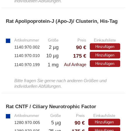
individuellen Abfüllungen.
Rat Apolipoprotein-J (Apo-J)/ Clusterin, His-Tag
»
Artikelnummer
Größe
Preis
Einkaufsliste
90 €
2 µg
Hinzufügen
1140.970.002
175 €
10 µg
Hinzufügen
1140.970.010
Hinzufügen
1 mg
1140.970.199
Auf Anfrage
Bitte fragen Sie gerne nach anderen Größen und
individuellen Abfüllungen.
Rat CNTF / Ciliary Neurotrophic Factor
»
Artikelnummer
Größe
Preis
Einkaufsliste
90 €
5 µg
Hinzufügen
1280.970.005
Hinzufügen