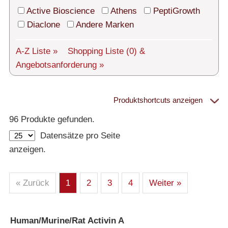
Technischer Support
Active Bioscience
Athens
PeptiGrowth
Versand
Diaclone
Andere Marken
Über uns
A-Z Liste »
Shopping Liste
(0)
&
Angebotsanforderung »
Service
AGBs
Produktshortcuts anzeigen
Proteine
Login
96 Produkte gefunden.
Datensätze pro Seite
English
– Alle Proteine
anzeigen.
– Human
– Maus
– Ratte
– Andere
– Produziert in humanen Zellen (glycosiliert)
« Zurück
1
2
3
4
Weiter »
– Cell culture tested premium (cct-premium)
Athens
Human/Murine/Rat Activin A
»