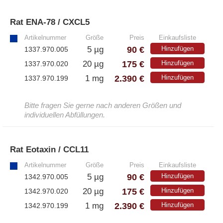
Rat ENA-78 / CXCL5
»
Artikelnummer
Größe
Preis
Einkaufsliste
90 €
5 µg
Hinzufügen
1337.970.005
175 €
20 µg
Hinzufügen
1337.970.020
2.390 €
1 mg
Hinzufügen
1337.970.199
Bitte fragen Sie gerne nach anderen Größen und
individuellen Abfüllungen.
Rat Eotaxin / CCL11
»
Artikelnummer
Größe
Preis
Einkaufsliste
90 €
5 µg
Hinzufügen
1342.970.005
175 €
20 µg
Hinzufügen
1342.970.020
2.390 €
1 mg
Hinzufügen
1342.970.199