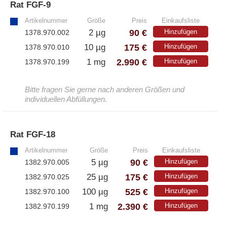
Rat FGF-9
»
Artikelnummer
Größe
Preis
Einkaufsliste
90 €
2 µg
Hinzufügen
1378.970.002
175 €
10 µg
Hinzufügen
1378.970.010
2.990 €
1 mg
Hinzufügen
1378.970.199
Bitte fragen Sie gerne nach anderen Größen und
individuellen Abfüllungen.
Rat FGF-18
»
Artikelnummer
Größe
Preis
Einkaufsliste
90 €
5 µg
Hinzufügen
1382.970.005
175 €
25 µg
Hinzufügen
1382.970.025
525 €
100 µg
Hinzufügen
1382.970.100
2.390 €
1 mg
Hinzufügen
1382.970.199