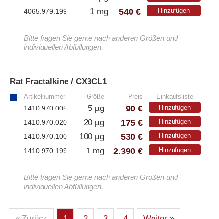
540 €
1 mg
Hinzufügen
4065.979.199
Bitte fragen Sie gerne nach anderen Größen und
individuellen Abfüllungen.
Rat Fractalkine / CX3CL1
»
Artikelnummer
Größe
Preis
Einkaufsliste
90 €
5 µg
Hinzufügen
1410.970.005
175 €
20 µg
Hinzufügen
1410.970.020
530 €
100 µg
Hinzufügen
1410.970.100
2.390 €
1 mg
Hinzufügen
1410.970.199
Bitte fragen Sie gerne nach anderen Größen und
individuellen Abfüllungen.
« Zurück
1
2
3
4
Weiter »