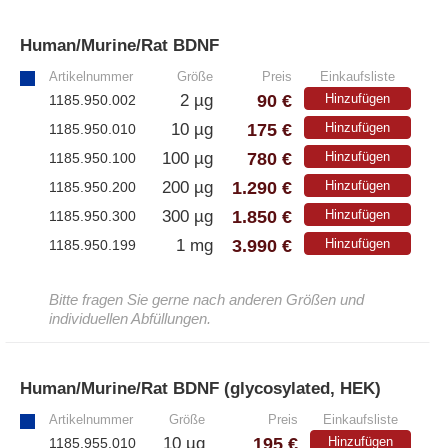
Human/Murine/Rat BDNF
»
Artikelnummer
Größe
Preis
Einkaufsliste
90 €
2 µg
Hinzufügen
1185.950.002
175 €
10 µg
Hinzufügen
1185.950.010
780 €
100 µg
Hinzufügen
1185.950.100
1.290 €
200 µg
Hinzufügen
1185.950.200
1.850 €
300 µg
Hinzufügen
1185.950.300
3.990 €
1 mg
Hinzufügen
1185.950.199
Bitte fragen Sie gerne nach anderen Größen und
individuellen Abfüllungen.
Human/Murine/Rat BDNF (glycosylated, HEK)
»
Artikelnummer
Größe
Preis
Einkaufsliste
195 €
10 µg
Hinzufügen
1185.955.010