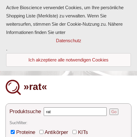
Active Bioscience verwendet Cookies, um Ihre persönliche
Shopping Liste (Merkliste) zu verwalten. Wenn Sie
weitersurfen, stimmen Sie der Cookie-Nutzung zu. Nähere
Informationen finden Sie unter
Proteine
Datenschutz
.
Antikörper
Ich akzeptiere alle notwendigen Cookies
ELISA-Kits
Diaclone Produkte
»rat«
Home
Produkte
Produktsuche
Go
Kontakt
Suchfilter:
Proteine
Antikörper
KITs