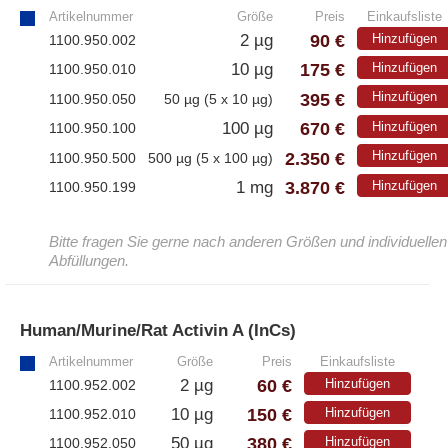
Artikelnummer
Größe
Preis
Einkaufsliste
– Alle Athens Produkte
90 €
2 µg
Hinzufügen
1100.950.002
175 €
10 µg
Hinzufügen
1100.950.010
– Proteine
395 €
Hinzufügen
1100.950.050
50 µg (5 x 10 µg)
– Antikörper
670 €
100 µg
Hinzufügen
1100.950.100
– Immunoglobulin (Ig)
2.350 €
Hinzufügen
1100.950.500
500 µg (5 x 100 µg)
3.870 €
1 mg
Hinzufügen
1100.950.199
PeptiGrowth
Bitte fragen Sie gerne nach anderen Größen und individuellen
Abfüllungen.
– Alle PeptiGrowth Produkte
– Kostenlose Muster
Human/Murine/Rat Activin A (InCs)
»
Diaclone
Artikelnummer
Größe
Preis
Einkaufsliste
60 €
2 µg
Hinzufügen
1100.952.002
150 €
10 µg
Hinzufügen
1100.952.010
– Alle Diaclone Produkte
380 €
50 µg
Hinzufügen
1100.952.050