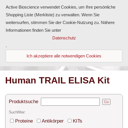
Active Bioscience verwendet Cookies, um Ihre persönliche
Shopping Liste (Merkliste) zu verwalten. Wenn Sie
weitersurfen, stimmen Sie der Cookie-Nutzung zu. Nähere
Informationen finden Sie unter
Proteine
Datenschutz
.
Antikörper
Ich akzeptiere alle notwendigen Cookies
ELISA-Kits
Diaclone Produkte
Human TRAIL ELISA Kit
Home
Produktsuche
Go
Produkte
Suchfilter:
Kontakt
Proteine
Antikörper
KITs