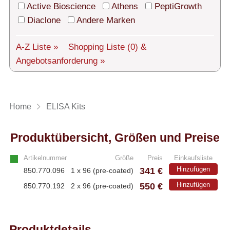
Technischer Support
Active Bioscience
Athens
PeptiGrowth
Diaclone
Andere Marken
Versand
Über uns
A-Z Liste »
Shopping Liste
(0)
&
Angebotsanforderung »
Service
AGBs
Home
ELISA Kits
Login
Produktübersicht, Größen und Preise
English
Artikelnummer
Größe
Preis
Einkaufsliste
341 €
Hinzufügen
850.770.096
1 x 96 (pre-coated)
550 €
Hinzufügen
850.770.192
2 x 96 (pre-coated)
Produktdetails