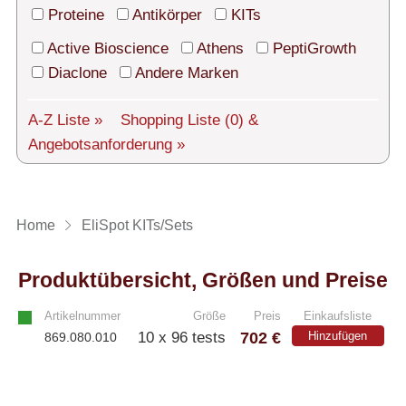
Technischer Support
Proteine
Antikörper
KITs
Versand
Active Bioscience
Athens
PeptiGrowth
Diaclone
Andere Marken
Über uns
A-Z Liste »
Shopping Liste
(0)
&
Service
Angebotsanforderung »
AGBs
Login
Home
EliSpot KITs/Sets
English
Produktübersicht, Größen und Preise
Artikelnummer
Größe
Preis
Einkaufsliste
702 €
10 x 96 tests
Hinzufügen
869.080.010