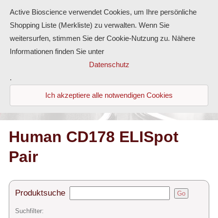
Active Bioscience verwendet Cookies, um Ihre persönliche
Shopping Liste (Merkliste) zu verwalten. Wenn Sie
weitersurfen, stimmen Sie der Cookie-Nutzung zu. Nähere
Informationen finden Sie unter
Proteine
Datenschutz
.
Antikörper
Ich akzeptiere alle notwendigen Cookies
ELISA-Kits
Diaclone Produkte
Human CD178 ELISpot
Pair
Home
Produkte
Produktsuche
Go
Kontakt
Suchfilter: