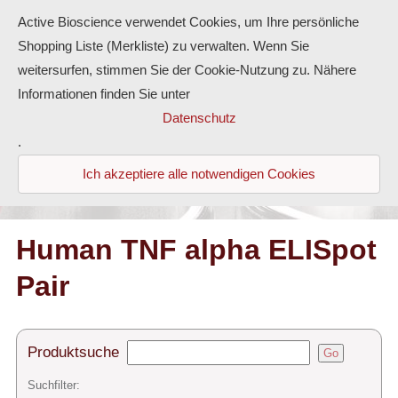
Active Bioscience verwendet Cookies, um Ihre persönliche
Shopping Liste (Merkliste) zu verwalten. Wenn Sie
weitersurfen, stimmen Sie der Cookie-Nutzung zu. Nähere
Informationen finden Sie unter
Proteine
Datenschutz
.
Antikörper
Ich akzeptiere alle notwendigen Cookies
ELISA-Kits
Diaclone Produkte
Human TNF alpha ELISpot
Pair
Home
Produkte
Produktsuche
Go
Kontakt
Suchfilter: