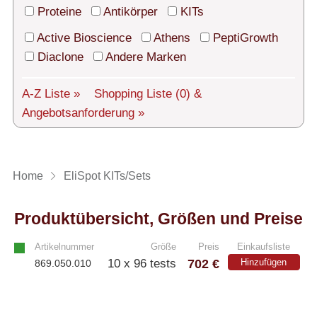
Technischer Support
Proteine
Antikörper
KITs
Versand
Active Bioscience
Athens
PeptiGrowth
Diaclone
Andere Marken
Über uns
A-Z Liste »
Shopping Liste
(0)
&
Service
Angebotsanforderung »
AGBs
Login
Home
EliSpot KITs/Sets
English
Produktübersicht, Größen und Preise
Artikelnummer
Größe
Preis
Einkaufsliste
702 €
10 x 96 tests
Hinzufügen
869.050.010