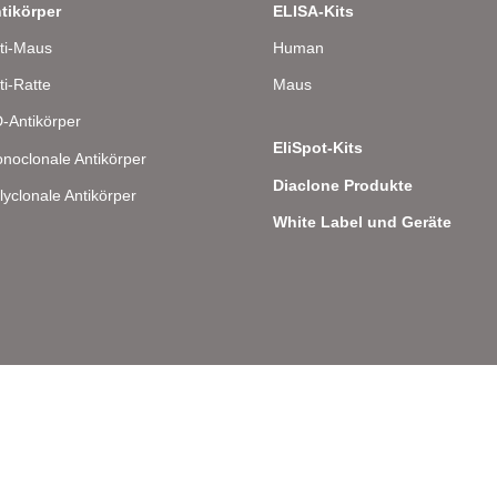
tikörper
ELISA-Kits
ti-Maus
Human
ti-Ratte
Maus
-Antikörper
EliSpot-Kits
noclonale Antikörper
Diaclone Produkte
lyclonale Antikörper
White Label und Geräte
lee 8 – D-22081 Hamburg – Deutschland – Telefon: 040 . 43 20 84 48 0