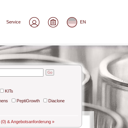
Service
EN
Go
KITs
hens
PeptiGrowth
Diaclone
e
(0)
& Angebotsanforderung »