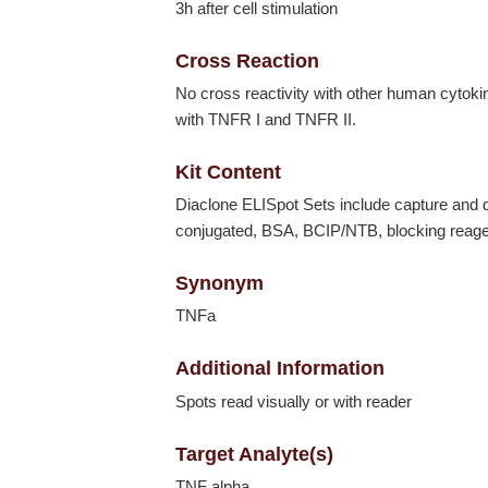
3h after cell stimulation
Cross Reaction
No cross reactivity with other human cytoki
with TNFR I and TNFR II.
Kit Content
Diaclone ELISpot Sets include capture and d
conjugated, BSA, BCIP/NTB, blocking reagent
Synonym
TNFa
Additional Information
Spots read visually or with reader
Target Analyte(s)
TNF alpha