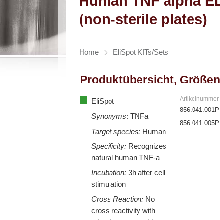
Human TNF alpha EL
(non-sterile plates)
Home
EliSpot KITs/Sets
Produktübersicht, Größen
Artikelnummer
EliSpot
856.041.001P
Synonyms
: TNFa
856.041.005P
Target species:
Human
Specificity:
Recognizes
natural human TNF-a
Incubation:
3h after cell
stimulation
Cross Reaction:
No
cross reactivity with