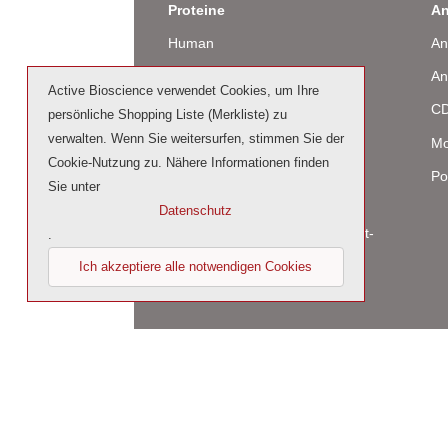
Proteine
An
Human
An
Maus
An
Active Bioscience verwendet Cookies, um Ihre
Ratte
CD
persönliche Shopping Liste (Merkliste) zu
verwalten. Wenn Sie weitersurfen, stimmen Sie der
Rind / Schaf
Mo
Cookie-Nutzung zu. Nähere Informationen finden
Produziert in humanen Zellen
Po
Sie unter
(glycosiliert)
Datenschutz
Cell culture tested premium (cct-
.
premium)
Ich akzeptiere alle notwendigen Cookies
© 2026 by Active Bioscience GmbH – Oberaltenal