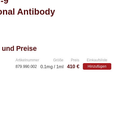
-9
onal Antibody
 und Preise
Artikelnummer
Größe
Preis
Einkaufsliste
410 €
0.1mg / 1ml
879.990.002
Hinzufügen