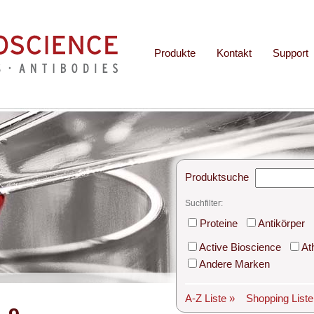
Produkte
Kontakt
Support
Produktsuche
Suchfilter:
Proteine
Antikörper
Active Bioscience
At
Andere Marken
A-Z Liste »
Shopping List