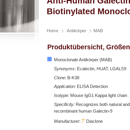
Anti-Human Galectin
Biotinylated Monocl
Home
Antikörper
MAB
Produktübersicht, Größen
Monoclonale Antikörper (MAB)
Synonyms
: Ecalectin, HUAT, LGALS9
Clone:
B-K38
Application:
ELISA Detection
Isotype:
Mouse IgG1 Kappa light chain
Specificity:
Recognizes both natural and
recombinant human Galectin-9
Manufacturer
:
Diaclone