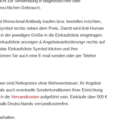
cht zur Verwendung in diagnostischen oder
enschlichen Gebrauch.
ed Monoclonal Antibody kaufen bzw. bestellen möchten,
te Symbol rechts neben dem Preis. Damit wird Anti-Human
in der jeweiligen Größe in die Einkaufsliste eingetragen.
nkaufsliste anzeigen & Angebotsanforderung« rechts auf
 das Einkaufsliste Symbol klicken und Ihre
können Sie auch eine E-mail senden oder per Telefon
ben sind Nettopreise ohne Mehrwertsteuer. Ihr Angebot
ls auch eventuelle Sonderkonditionen Ihrer Einrichtung
ch die
Versandkosten
aufgeführt sein. Einkäufe über 500 €
halb Deutschlands versandkostenfrei.
behalten.