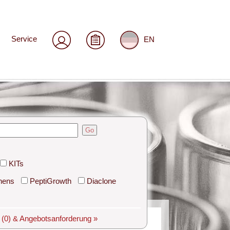
Service
EN
Go
KITs
hens
PeptiGrowth
Diaclone
e
(0)
& Angebotsanforderung »