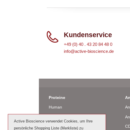
Kundenservice
+49 (0) 40 . 43 20 84 48 0
info@active-bioscience.de
Proteine
An
Human
An
Maus
An
Active Bioscience verwendet Cookies, um Ihre
Ratte
CD
persönliche Shopping Liste (Merkliste) zu