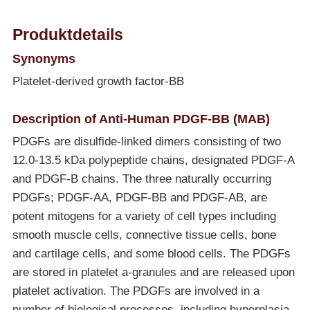
Produktdetails
Synonyms
Platelet-derived growth factor-BB
Description of Anti-Human PDGF-BB (MAB)
PDGFs are disulfide-linked dimers consisting of two
12.0-13.5 kDa polypeptide chains, designated PDGF-A
and PDGF-B chains. The three naturally occurring
PDGFs; PDGF-AA, PDGF-BB and PDGF-AB, are
potent mitogens for a variety of cell types including
smooth muscle cells, connective tissue cells, bone
and cartilage cells, and some blood cells. The PDGFs
are stored in platelet a-granules and are released upon
platelet activation. The PDGFs are involved in a
number of biological processes, including hyperplasia,