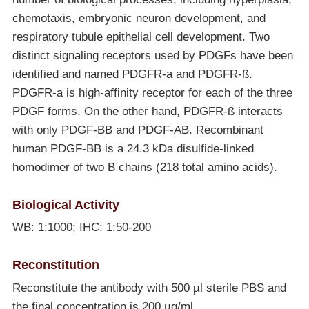
chemotaxis, embryonic neuron development, and
respiratory tubule epithelial cell development. Two
distinct signaling receptors used by PDGFs have been
identified and named PDGFR-a and PDGFR-ß.
PDGFR-a is high-affinity receptor for each of the three
PDGF forms. On the other hand, PDGFR-ß interacts
with only PDGF-BB and PDGF-AB. Recombinant
human PDGF-BB is a 24.3 kDa disulfide-linked
homodimer of two B chains (218 total amino acids).
Biological Activity
WB: 1:1000; IHC: 1:50-200
Reconstitution
Reconstitute the antibody with 500 µl sterile PBS and
the final concentration is 200 µg/ml.