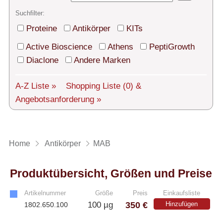
Technischer Support
Suchfilter:
Versand
Proteine
Antikörper
KITs
Über uns
Active Bioscience
Athens
PeptiGrowth
Diaclone
Andere Marken
Service
A-Z Liste »
Shopping Liste
(0)
&
AGBs
Angebotsanforderung »
Login
English
Home
Antikörper
MAB
Produktübersicht, Größen und Preise
Artikelnummer
Größe
Preis
Einkaufsliste
350 €
100 µg
Hinzufügen
1802.650.100