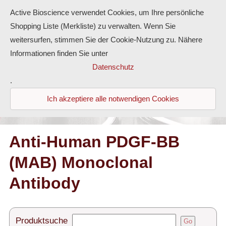
Active Bioscience verwendet Cookies, um Ihre persönliche
Shopping Liste (Merkliste) zu verwalten. Wenn Sie
weitersurfen, stimmen Sie der Cookie-Nutzung zu. Nähere
Informationen finden Sie unter
Proteine
Datenschutz
.
Antikörper
Ich akzeptiere alle notwendigen Cookies
ELISA-Kits
Diaclone Produkte
Anti-Human PDGF-BB
(MAB) Monoclonal
Home
Antibody
Produkte
Kontakt
Produktsuche
Go