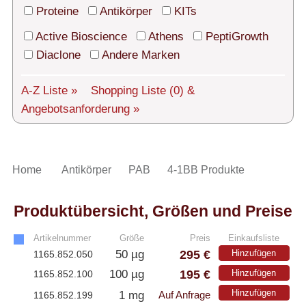
Technischer Support
Proteine
Antikörper
KITs
Versand
Active Bioscience
Athens
PeptiGrowth
Diaclone
Andere Marken
Über uns
A-Z Liste »
Shopping Liste
(0)
&
Service
Angebotsanforderung »
AGBs
Login
Home
Antikörper
PAB
4-1BB Produkte
English
Produktübersicht, Größen und Preise
Artikelnummer
Größe
Preis
Einkaufsliste
295 €
50 µg
Hinzufügen
1165.852.050
195 €
100 µg
Hinzufügen
1165.852.100
Hinzufügen
1 mg
1165.852.199
Auf Anfrage