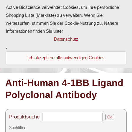
Active Bioscience verwendet Cookies, um Ihre persönliche
Shopping Liste (Merkliste) zu verwalten. Wenn Sie
weitersurfen, stimmen Sie der Cookie-Nutzung zu. Nähere
Informationen finden Sie unter
Proteine
Datenschutz
.
Antikörper
Ich akzeptiere alle notwendigen Cookies
ELISA-Kits
Diaclone Produkte
Anti-Human 4-1BB Ligand
Polyclonal Antibody
Home
Produkte
Produktsuche
Go
Kontakt
Suchfilter: