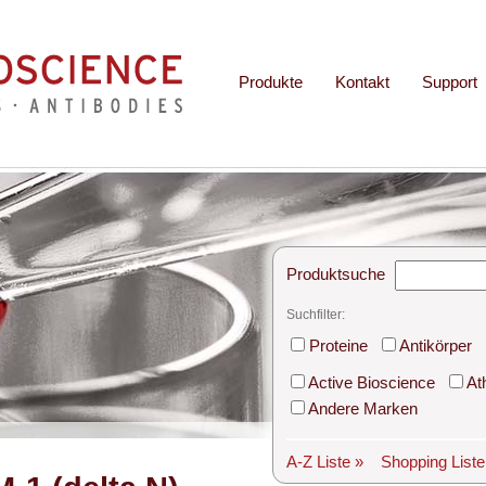
Produkte
Kontakt
Support
Produktsuche
Suchfilter:
Proteine
Antikörper
Active Bioscience
At
Andere Marken
A-Z Liste »
Shopping List