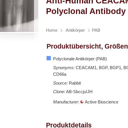
Anti-Human CEACAM-
Polyclonal Antibody
Home
Antikörper
PAB
Produktübersicht, Größen
Polyclonale Antikörper (PAB)
Synonyms
: CEACAM1, BGP, BGP1, B
CD66a
Source
: Rabbit
Clone
: AB-Sbccju!JH
Manufacturer
:
Active Bioscience
Produktdetails