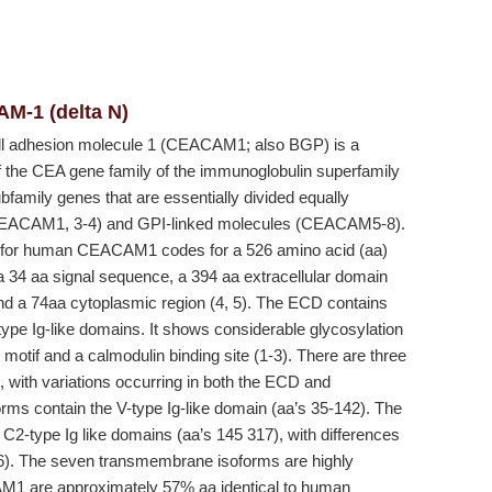
M-1 (delta N)
ll adhesion molecule 1 (CEACAM1; also BGP) is a
he CEA gene family of the immunoglobulin superfamily
amily genes that are essentially divided equally
(CEACAM1, 3-4) and GPI-linked molecules (CEACAM5-8).
for human CEACAM1 codes for a 526 amino acid (aa)
a 34 aa signal sequence, a 394 aa extracellular domain
 a 74aa cytoplasmic region (4, 5). The ECD contains
type Ig-like domains. It shows considerable glycosylation
otif and a calmodulin binding site (1-3). There are three
with variations occurring in both the ECD and
forms contain the V-type Ig-like domain (aa’s 35-142). The
o C2-type Ig like domains (aa’s 145 317), with differences
 (6). The seven transmembrane isoforms are highly
AM1 are approximately 57% aa identical to human