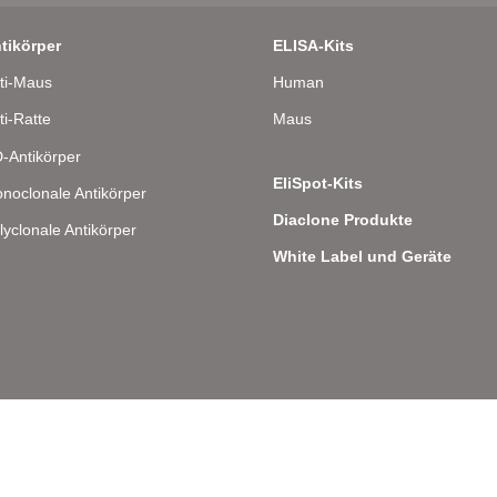
tikörper
ELISA-Kits
ti-Maus
Human
ti-Ratte
Maus
-Antikörper
EliSpot-Kits
noclonale Antikörper
Diaclone Produkte
lyclonale Antikörper
White Label und Geräte
lee 8 – D-22081 Hamburg – Deutschland – Telefon: 040 . 43 20 84 48 0