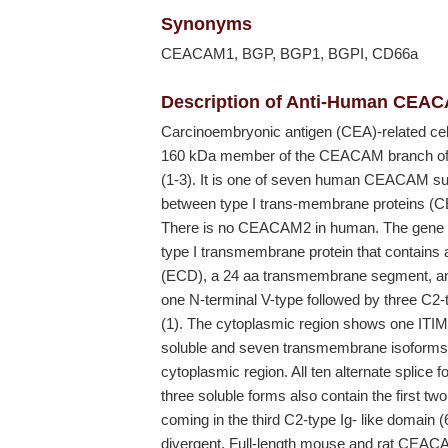
Synonyms
CEACAM1, BGP, BGP1, BGPI, CD66a
Description of Anti-Human CEACA
Carcinoembryonic antigen (CEA)-related ce
160 kDa member of the CEACAM branch of t
(1-3). It is one of seven human CEACAM subf
between type I trans-membrane proteins 
There is no CEACAM2 in human. The gene 
type I transmembrane protein that contains 
(ECD), a 24 aa transmembrane segment, and
one N-terminal V-type followed by three C2-
(1). The cytoplasmic region shows one ITIM m
soluble and seven transmembrane isoforms, 
cytoplasmic region. All ten alternate splice 
three soluble forms also contain the first tw
coming in the third C2-type Ig- like domain
divergent. Full-length mouse and rat CEAC