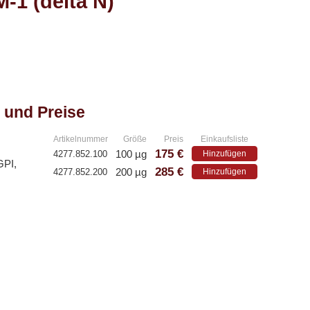
1 (delta N)
 und Preise
Artikelnummer
Größe
Preis
Einkaufsliste
175 €
100 µg
4277.852.100
Hinzufügen
GPI,
285 €
200 µg
4277.852.200
Hinzufügen