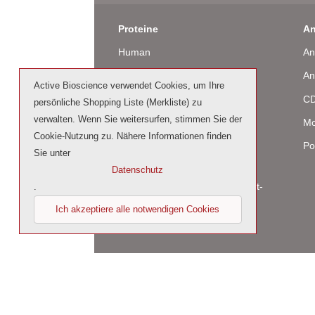
Proteine
An
Human
An
Maus
An
Active Bioscience verwendet Cookies, um Ihre
Ratte
CD
persönliche Shopping Liste (Merkliste) zu
verwalten. Wenn Sie weitersurfen, stimmen Sie der
Rind / Schaf
Mo
Cookie-Nutzung zu. Nähere Informationen finden
Produziert in humanen Zellen
Po
Sie unter
(glycosiliert)
Datenschutz
Cell culture tested premium (cct-
.
premium)
Ich akzeptiere alle notwendigen Cookies
© 2026 by Active Bioscience GmbH – Oberaltenal