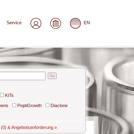
Service
EN
Go
KITs
hens
PeptiGrowth
Diaclone
e
(0)
& Angebotsanforderung »