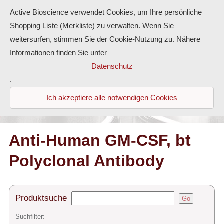
Active Bioscience verwendet Cookies, um Ihre persönliche
Shopping Liste (Merkliste) zu verwalten. Wenn Sie
weitersurfen, stimmen Sie der Cookie-Nutzung zu. Nähere
Informationen finden Sie unter
Proteine
Datenschutz
.
Antikörper
Ich akzeptiere alle notwendigen Cookies
ELISA-Kits
Diaclone Produkte
Anti-Human GM-CSF, bt
Polyclonal Antibody
Home
Produkte
Produktsuche
Go
Kontakt
Suchfilter: