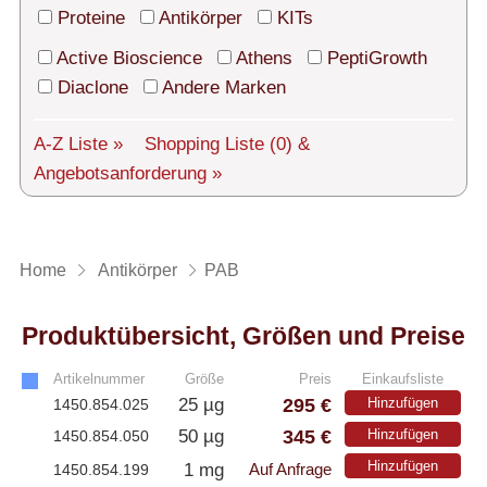
Technischer Support
Proteine
Antikörper
KITs
Versand
Active Bioscience
Athens
PeptiGrowth
Diaclone
Andere Marken
Über uns
A-Z Liste »
Shopping Liste
(0)
&
Service
Angebotsanforderung »
AGBs
Login
Home
Antikörper
PAB
English
Produktübersicht, Größen und Preise
Artikelnummer
Größe
Preis
Einkaufsliste
295 €
25 µg
Hinzufügen
1450.854.025
345 €
50 µg
Hinzufügen
1450.854.050
Hinzufügen
1 mg
1450.854.199
Auf Anfrage