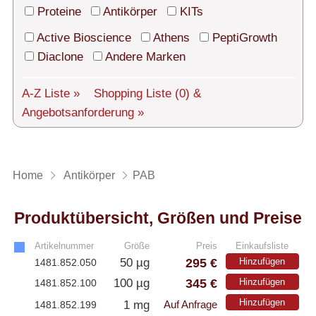
Technischer Support
Proteine
Antikörper
KITs
Versand
Active Bioscience
Athens
PeptiGrowth
Diaclone
Andere Marken
Über uns
A-Z Liste »
Shopping Liste
(0)
&
Service
Angebotsanforderung »
AGBs
Login
Home
Antikörper
PAB
English
Produktübersicht, Größen und Preise
Artikelnummer
Größe
Preis
Einkaufsliste
295 €
50 µg
Hinzufügen
1481.852.050
345 €
100 µg
Hinzufügen
1481.852.100
Hinzufügen
1 mg
1481.852.199
Auf Anfrage