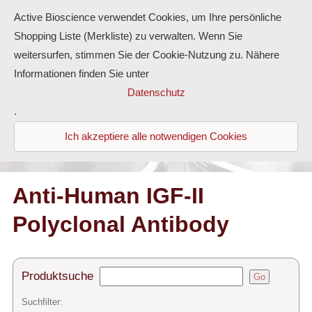
Active Bioscience verwendet Cookies, um Ihre persönliche
Shopping Liste (Merkliste) zu verwalten. Wenn Sie
weitersurfen, stimmen Sie der Cookie-Nutzung zu. Nähere
Informationen finden Sie unter
Proteine
Datenschutz
.
Antikörper
Ich akzeptiere alle notwendigen Cookies
ELISA-Kits
Diaclone Produkte
Anti-Human IGF-II
Polyclonal Antibody
Home
Produkte
Produktsuche
Go
Kontakt
Suchfilter: