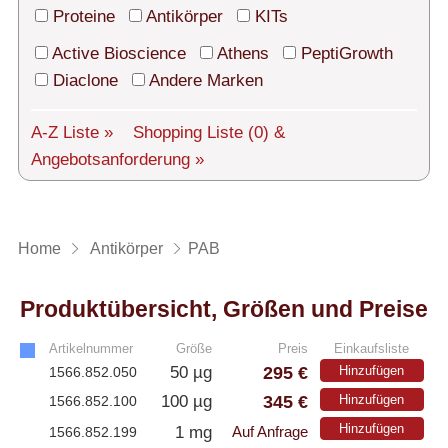
Technischer Support
Proteine
Antikörper
KITs
Versand
Active Bioscience
Athens
PeptiGrowth
Diaclone
Andere Marken
Über uns
A-Z Liste »
Shopping Liste
(0)
&
Service
Angebotsanforderung »
AGBs
Login
Home
Antikörper
PAB
English
Produktübersicht, Größen und Preise
Artikelnummer
Größe
Preis
Einkaufsliste
295 €
50 µg
Hinzufügen
1566.852.050
345 €
100 µg
Hinzufügen
1566.852.100
Hinzufügen
1 mg
1566.852.199
Auf Anfrage