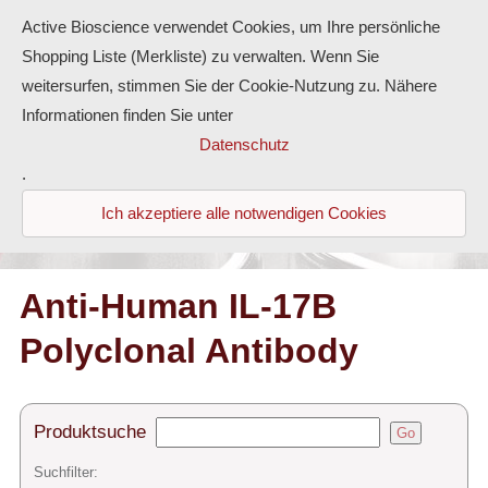
Active Bioscience verwendet Cookies, um Ihre persönliche
Shopping Liste (Merkliste) zu verwalten. Wenn Sie
weitersurfen, stimmen Sie der Cookie-Nutzung zu. Nähere
Informationen finden Sie unter
Proteine
Datenschutz
.
Antikörper
Ich akzeptiere alle notwendigen Cookies
ELISA-Kits
Diaclone Produkte
Anti-Human IL-17B
Polyclonal Antibody
Home
Produkte
Produktsuche
Go
Kontakt
Suchfilter: