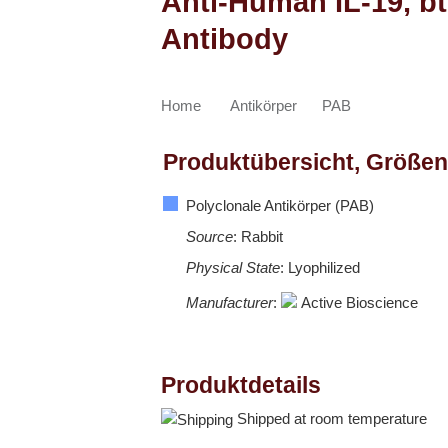
Anti-Human IL-19, bt
Antibody
Home
Antikörper
PAB
Produktübersicht, Größen
Polyclonale Antikörper (PAB)
Source
: Rabbit
Physical State
: Lyophilized
Manufacturer
:
Active Bioscience
Produktdetails
Shipped at room temperature