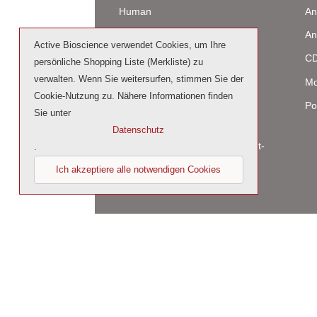
Human
An
Maus
An
Active Bioscience verwendet Cookies, um Ihre
Ratte
CD
persönliche Shopping Liste (Merkliste) zu
verwalten. Wenn Sie weitersurfen, stimmen Sie der
Rind / Schaf
Mo
Cookie-Nutzung zu. Nähere Informationen finden
Produziert in humanen Zellen
Po
Sie unter
(glycosiliert)
Datenschutz
Cell culture tested premium (cct-
.
premium)
Ich akzeptiere alle notwendigen Cookies
© 2026 by Active Bioscience GmbH – Oberaltenal