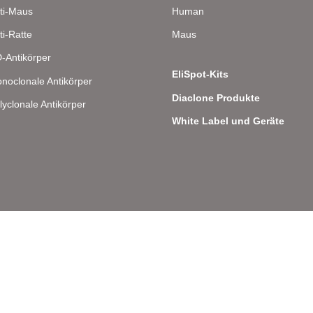
ti-Maus
Human
ti-Ratte
Maus
-Antikörper
EliSpot-Kits
noclonale Antikörper
Diaclone Produkte
lyclonale Antikörper
White Label und Geräte
lee 8 – D-22081 Hamburg – Deutschland – Telefon: 040 . 43 20 84 48 0