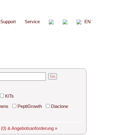
Support
Service
EN
Go
KITs
hens
PeptiGrowth
Diaclone
e
(0)
& Angebotsanforderung »