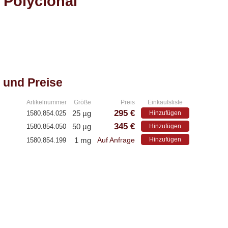
 Polyclonal
 und Preise
Artikelnummer
Größe
Preis
Einkaufsliste
295 €
25 µg
1580.854.025
Hinzufügen
345 €
50 µg
1580.854.050
Hinzufügen
1 mg
Hinzufügen
1580.854.199
Auf Anfrage