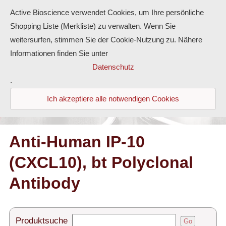
Active Bioscience verwendet Cookies, um Ihre persönliche
Shopping Liste (Merkliste) zu verwalten. Wenn Sie
weitersurfen, stimmen Sie der Cookie-Nutzung zu. Nähere
Informationen finden Sie unter
Proteine
Datenschutz
.
Antikörper
Ich akzeptiere alle notwendigen Cookies
ELISA-Kits
Diaclone Produkte
Anti-Human IP-10
(CXCL10), bt Polyclonal
Home
Antibody
Produkte
Kontakt
Produktsuche
Go