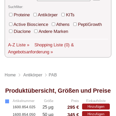
Technischer Support
Suchfilter:
Versand
Proteine
Antikörper
KITs
Über uns
Active Bioscience
Athens
PeptiGrowth
Diaclone
Andere Marken
Service
A-Z Liste »
Shopping Liste
(0)
&
AGBs
Angebotsanforderung »
Login
English
Home
Antikörper
PAB
Produktübersicht, Größen und Preise
Artikelnummer
Größe
Preis
Einkaufsliste
295 €
25 µg
Hinzufügen
1600.854.025
345 €
50 µg
Hinzufügen
1600.854.050