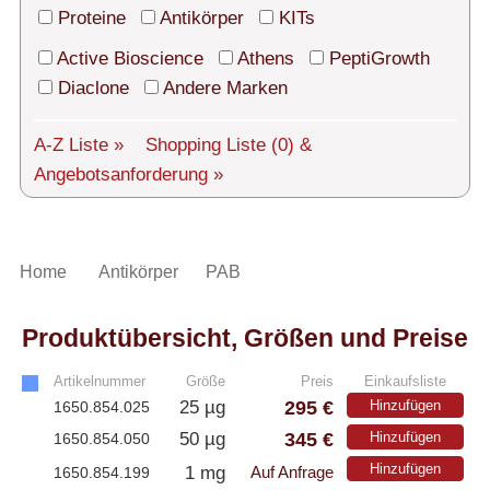
Technischer Support
Proteine
Antikörper
KITs
Versand
Active Bioscience
Athens
PeptiGrowth
Diaclone
Andere Marken
Über uns
A-Z Liste »
Shopping Liste
(0)
&
Service
Angebotsanforderung »
AGBs
Login
Home
Antikörper
PAB
English
Produktübersicht, Größen und Preise
Artikelnummer
Größe
Preis
Einkaufsliste
295 €
25 µg
Hinzufügen
1650.854.025
345 €
50 µg
Hinzufügen
1650.854.050
Hinzufügen
1 mg
1650.854.199
Auf Anfrage