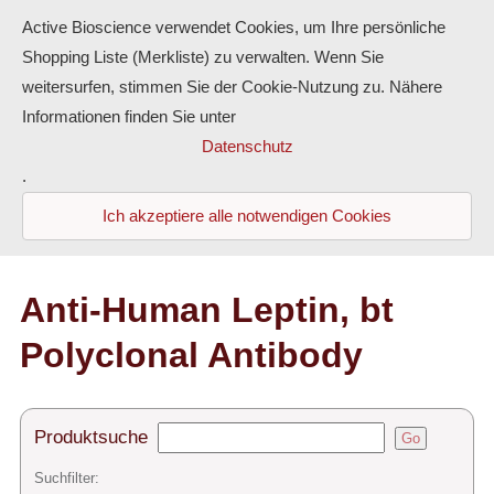
Active Bioscience verwendet Cookies, um Ihre persönliche
Shopping Liste (Merkliste) zu verwalten. Wenn Sie
weitersurfen, stimmen Sie der Cookie-Nutzung zu. Nähere
Informationen finden Sie unter
Proteine
Datenschutz
.
Antikörper
Ich akzeptiere alle notwendigen Cookies
ELISA-Kits
Diaclone Produkte
Anti-Human Leptin, bt
Polyclonal Antibody
Home
Produkte
Produktsuche
Go
Kontakt
Suchfilter: