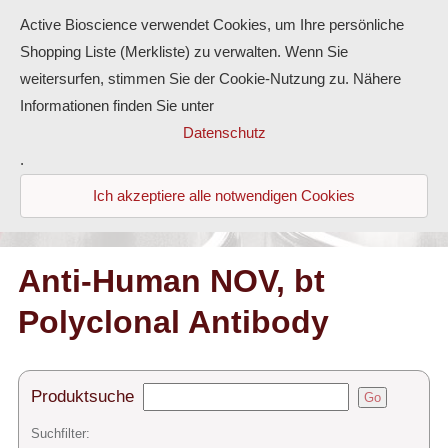
Active Bioscience verwendet Cookies, um Ihre persönliche
Shopping Liste (Merkliste) zu verwalten. Wenn Sie
weitersurfen, stimmen Sie der Cookie-Nutzung zu. Nähere
Informationen finden Sie unter
Proteine
Datenschutz
.
Antikörper
Ich akzeptiere alle notwendigen Cookies
ELISA-Kits
Diaclone Produkte
Anti-Human NOV, bt
Polyclonal Antibody
Home
Produkte
Produktsuche
Go
Kontakt
Suchfilter: