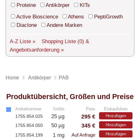
Technischer Support
Proteine
Antikörper
KITs
Versand
Active Bioscience
Athens
PeptiGrowth
Diaclone
Andere Marken
Über uns
A-Z Liste »
Shopping Liste
(0)
&
Service
Angebotsanforderung »
AGBs
Login
Home
Antikörper
PAB
English
Produktübersicht, Größen und Preise
Artikelnummer
Größe
Preis
Einkaufsliste
295 €
25 µg
Hinzufügen
1755.854.025
345 €
50 µg
Hinzufügen
1755.854.050
Hinzufügen
1 mg
1755.854.199
Auf Anfrage