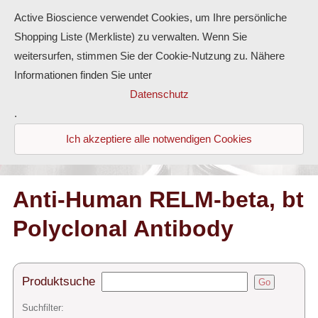
Active Bioscience verwendet Cookies, um Ihre persönliche
Shopping Liste (Merkliste) zu verwalten. Wenn Sie
weitersurfen, stimmen Sie der Cookie-Nutzung zu. Nähere
Informationen finden Sie unter
Proteine
Datenschutz
.
Antikörper
Ich akzeptiere alle notwendigen Cookies
ELISA-Kits
Diaclone Produkte
Anti-Human RELM-beta, bt
Polyclonal Antibody
Home
Produkte
Produktsuche
Go
Kontakt
Suchfilter: