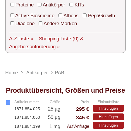
Technischer Support
Proteine
Antikörper
KITs
Versand
Active Bioscience
Athens
PeptiGrowth
Diaclone
Andere Marken
Über uns
A-Z Liste »
Shopping Liste
(0)
&
Service
Angebotsanforderung »
AGBs
Login
Home
Antikörper
PAB
English
Produktübersicht, Größen und Preise
Artikelnummer
Größe
Preis
Einkaufsliste
295 €
25 µg
Hinzufügen
1871.854.025
345 €
50 µg
Hinzufügen
1871.854.050
Hinzufügen
1 mg
1871.854.199
Auf Anfrage