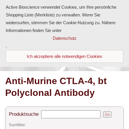
Active Bioscience verwendet Cookies, um Ihre persönliche
Shopping Liste (Merkliste) zu verwalten. Wenn Sie
weitersurfen, stimmen Sie der Cookie-Nutzung zu. Nähere
Informationen finden Sie unter
Proteine
Datenschutz
.
Antikörper
Ich akzeptiere alle notwendigen Cookies
ELISA-Kits
Diaclone Produkte
Anti-Murine CTLA-4, bt
Polyclonal Antibody
Home
Produkte
Produktsuche
Go
Kontakt
Suchfilter: