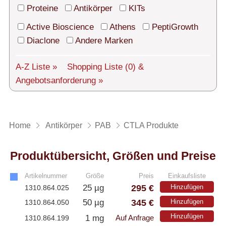
Technischer Support
Proteine
Antikörper
KITs
Versand
Active Bioscience
Athens
PeptiGrowth
Diaclone
Andere Marken
Über uns
A-Z Liste »
Shopping Liste
(0)
&
Service
Angebotsanforderung »
AGBs
Login
Home
Antikörper
PAB
CTLA Produkte
English
Produktübersicht, Größen und Preise
Artikelnummer
Größe
Preis
Einkaufsliste
295 €
25 µg
Hinzufügen
1310.864.025
345 €
50 µg
Hinzufügen
1310.864.050
Hinzufügen
1 mg
1310.864.199
Auf Anfrage