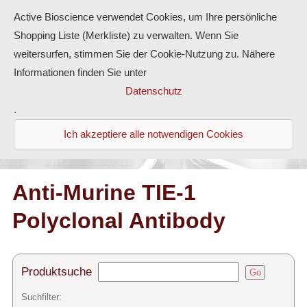
Active Bioscience verwendet Cookies, um Ihre persönliche
Shopping Liste (Merkliste) zu verwalten. Wenn Sie
weitersurfen, stimmen Sie der Cookie-Nutzung zu. Nähere
Informationen finden Sie unter
Proteine
Datenschutz
.
Antikörper
Ich akzeptiere alle notwendigen Cookies
ELISA-Kits
Diaclone Produkte
Anti-Murine TIE-1
Polyclonal Antibody
Home
Produkte
Produktsuche
Go
Kontakt
Suchfilter: