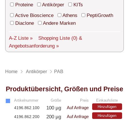
Technischer Support
Proteine
Antikörper
KITs
Versand
Active Bioscience
Athens
PeptiGrowth
Diaclone
Andere Marken
Über uns
A-Z Liste »
Shopping Liste
(0)
&
Service
Angebotsanforderung »
AGBs
Login
Home
Antikörper
PAB
English
Produktübersicht, Größen und Preise
Artikelnummer
Größe
Preis
Einkaufsliste
Hinzufügen
100 µg
4196.862.100
Auf Anfrage
Hinzufügen
200 µg
4196.862.200
Auf Anfrage