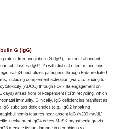
bulin G (IgG)
a protein. Immunoglobulin G (IgG), the most abundant
r subclasses (IgG1–4) with distinct effector functions
c regions. IgG neutralizes pathogens through Fab-mediated
s, including complement activation (via C1q binding to
r cytotoxicity (ADCC) through FcγRIIIa engagement on
fe (21 days) arises from pH-dependent FcRn recycling, which
g neonatal immunity. Clinically, IgG deficiencies manifest as
e IgG subclass deficiencies (e.g., IgG2 impairing
maglobulinemia features near-absent IgG (<200 mg/dL).
cific involvement-IgG4 drives MuSK myasthenia gravis
/IgG3 mediate tissue damage in pemphigus via