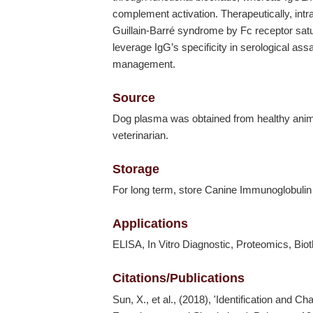
complement activation. Therapeutically, int
Guillain-Barré syndrome by Fc receptor satur
leverage IgG’s specificity in serological as
management.
Source
Dog plasma was obtained from healthy animal
veterinarian.
Storage
For long term, store Canine Immunoglobulin
Applications
ELISA, In Vitro Diagnostic, Proteomics, Bio
Citations/Publications
Sun, X., et al., (2018), 'Identification and 