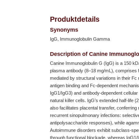
Produktdetails
Synonyms
IgG, Immunoglobulin Gamma
Description of Canine Immunoglo
Canine Immunoglobulin G (IgG) is a 150 kD
plasma antibody (8–18 mg/mL), comprises fou
mediated by structural variations in their F
antigen binding and Fc-dependent mechanism
IgG1/IgG3) and antibody-dependent cellula
natural killer cells. IgG’s extended half-li
also facilitates placental transfer, conferrin
recurrent sinopulmonary infections: selectiv
antipolysaccharide responses), while agam
Autoimmune disorders exhibit subclass-spe
through functional blockade, whereas IgG1