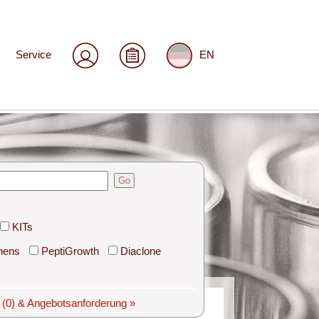
Service
EN
Go
KITs
hens
PeptiGrowth
Diaclone
e
(0)
& Angebotsanforderung »