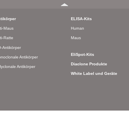
tikörper
ELISA-Kits
ti-Maus
Human
ti-Ratte
Maus
-Antikörper
EliSpot-Kits
noclonale Antikörper
Diaclone Produkte
lyclonale Antikörper
White Label und Geräte
lee 8 – D-22081 Hamburg – Deutschland – Telefon: 040 . 43 20 84 48 0