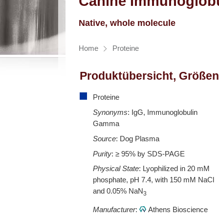
Canine Immunoglobu
Native, whole molecule
Home
Proteine
Produktübersicht, Größen
Proteine
Synonyms
: IgG, Immunoglobulin
Gamma
Source
: Dog Plasma
Purity
: ≥ 95% by SDS-PAGE
Physical State
: Lyophilized in 20 mM
phosphate, pH 7.4, with 150 mM NaCl
and 0.05% NaN
3
Manufacturer
:
Athens Bioscience