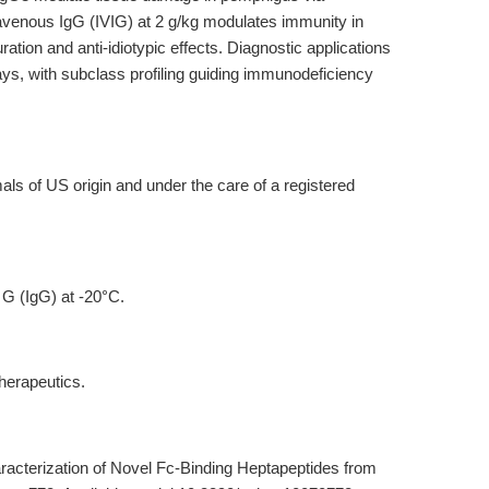
ravenous IgG (IVIG) at 2 g/kg modulates immunity in
ation and anti-idiotypic effects. Diagnostic applications
says, with subclass profiling guiding immunodeficiency
s of US origin and under the care of a registered
 G (IgG) at
-20°C
.
therapeutics.
Characterization of Novel Fc-Binding Heptapeptides from