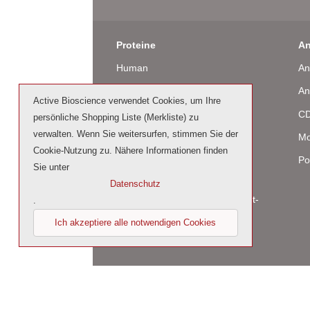
Proteine
An
Human
An
Maus
An
Active Bioscience verwendet Cookies, um Ihre
Ratte
CD
persönliche Shopping Liste (Merkliste) zu
verwalten. Wenn Sie weitersurfen, stimmen Sie der
Rind / Schaf
Mo
Cookie-Nutzung zu. Nähere Informationen finden
Produziert in humanen Zellen
Po
Sie unter
(glycosiliert)
Datenschutz
Cell culture tested premium (cct-
.
premium)
Ich akzeptiere alle notwendigen Cookies
© 2026 by Active Bioscience GmbH – Oberaltenal