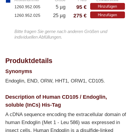
95 €
5 µg
Hinzufügen
1260.952.005
275 €
25 µg
Hinzufügen
1260.952.025
Bitte fragen Sie gerne nach anderen Größen und
individuellen Abfüllungen.
Produktdetails
Synonyms
Endoglin, END, ORW, HHT1, ORW1, CD105.
Description of Human CD105 / Endoglin,
soluble (InCs) His-Tag
A cDNA sequence encoding the extracellular domain of
human Endoglin (Met 1 - Leu 586) was expressed in
insect cells. Human Endoglin is a disulfide-linked