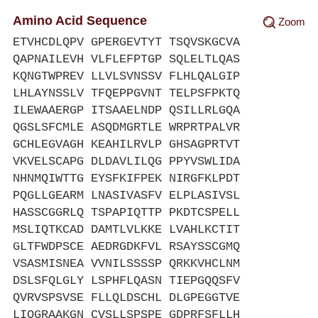
Amino Acid Sequence
Zoom
ETVHCDLQPV GPERGEVTYT TSQVSKGCVA
QAPNAILEVH VLFLEFPTGP SQLELTLQAS
KQNGTWPREV LLVLSVNSSV FLHLQALGIP
LHLAYNSSLV TFQEPPGVNT TELPSFPKTQ
ILEWAAERGP ITSAAELNDP QSILLRLGQA
QGSLSFCMLE ASQDMGRTLE WRPRTPALVR
GCHLEGVAGH KEAHILRVLP GHSAGPRTVT
VKVELSCAPG DLDAVLILQG PPYVSWLIDA
NHNMQIWTTG EYSFKIFPEK NIRGFKLPDT
PQGLLGEARM LNASIVASFV ELPLASIVSL
HASSCGGRLQ TSPAPIQTTP PKDTCSPELL
MSLIQTKCAD DAMTLVLKKE LVAHLKCTIT
GLTFWDPSCE AEDRGDKFVL RSAYSSCGMQ
VSASMISNEA VVNILSSSSP QRKKVHCLNM
DSLSFQLGLY LSPHFLQASN TIEPGQQSFV
QVRVSPSVSE FLLQLDSCHL DLGPEGGTVE
LIQGRAAKGN CVSLLSPSPE GDPRFSFLLH