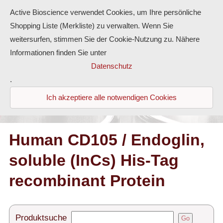
Active Bioscience verwendet Cookies, um Ihre persönliche
Shopping Liste (Merkliste) zu verwalten. Wenn Sie
weitersurfen, stimmen Sie der Cookie-Nutzung zu. Nähere
Informationen finden Sie unter
Proteine
Datenschutz
.
Antikörper
Ich akzeptiere alle notwendigen Cookies
ELISA-Kits
Diaclone Produkte
Human CD105 / Endoglin,
soluble (InCs) His-Tag
Home
recombinant Protein
Produkte
Kontakt
Produktsuche
Go