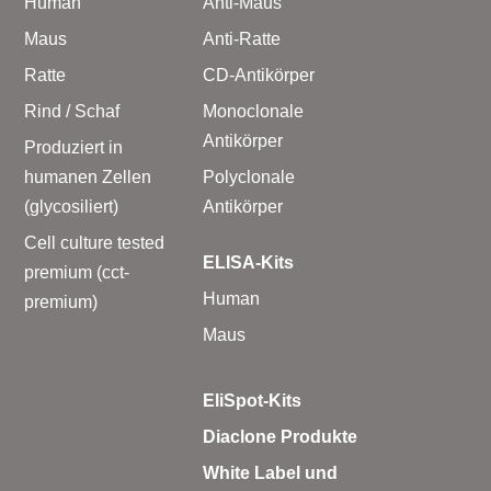
Human
Anti-Maus
Maus
Anti-Ratte
Ratte
CD-Antikörper
Rind / Schaf
Monoclonale
Antikörper
Produziert in
humanen Zellen
Polyclonale
(glycosiliert)
Antikörper
Cell culture tested
ELISA-Kits
premium (cct-
Human
premium)
Maus
EliSpot-Kits
Diaclone Produkte
White Label und