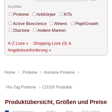
Technischer Support
Suchfilter:
Versand
Proteine
Antikörper
KITs
Über uns
Active Bioscience
Athens
PeptiGrowth
Diaclone
Andere Marken
Service
A-Z Liste »
Shopping Liste
(0)
&
AGBs
Angebotsanforderung »
Login
English
Home
Proteine
Humane Proteine
His-Tag Proteine
CD105 Produkte
Produktübersicht, Größen und Preise
Artikelnummer
Größe
Preis
Einkaufsliste