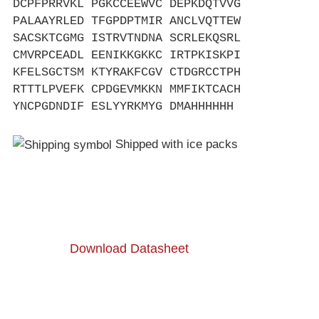
DCPFPRRVKL PGKCCEEWVC DEPKDQTVVG
PALAAYRLED TFGPDPTMIR ANCLVQTTEW
SACSKTCGMG ISTRVTNDNA SCRLEKQSRL
CMVRPCEADL EENIKKGKKC IRTPKISKPI
KFELSGCTSM KTYRAKFCGV CTDGRCCTPH
RTTTLPVEFK CPDGEVMKKN MMFIKTCACH
YNCPGDNDIF ESLYYRKMYG DMAHHHHHH
Shipped with ice packs
Download Datasheet