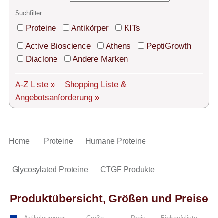
Technischer Support
Suchfilter:
Versand
Proteine
Antikörper
KITs
Über uns
Active Bioscience
Athens
PeptiGrowth
Diaclone
Andere Marken
Service
A-Z Liste »
Shopping Liste
&
AGBs
Angebotsanforderung »
Login
English
Home
Proteine
Humane Proteine
Glycosylated Proteine
CTGF Produkte
Produktübersicht, Größen und Preise
Artikelnummer
Größe
Preis
Einkaufsliste