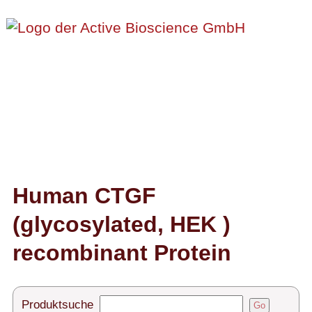
Proteine
Antikörper
ELISA-Kits
Diaclone Produkte
Human CTGF
(glycosylated, HEK )
Home
recombinant Protein
Produkte
Kontakt
Produktsuche
Go