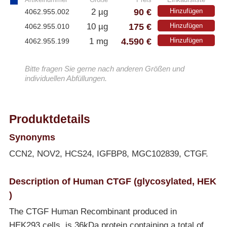
90 €
2 µg
Hinzufügen
4062.955.002
175 €
10 µg
Hinzufügen
4062.955.010
4.590 €
1 mg
Hinzufügen
4062.955.199
Bitte fragen Sie gerne nach anderen Größen und
individuellen Abfüllungen.
Produktdetails
Synonyms
CCN2, NOV2, HCS24, IGFBP8, MGC102839, CTGF.
Description of Human CTGF (glycosylated, HEK
)
The CTGF Human Recombinant produced in
HEK293 cells, is 36kDa protein containing a total of