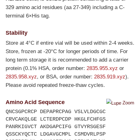
329 amino acid residues (aa 27-349) including a C-
terminal 6×His tag.
Stability
Store at 4°C if entire vial will be used within 2-4 weeks.
Store, frozen at
-20°C
for longer periods of time. For
long term storage it is recommended to add a carrier
protein (0.1% HSA, order number:
2835.955.xyz
or
2835.958.xyz
, or BSA, order number:
2835.919.xyz
).
Please avoid repeated freeze-thaw cycles.
Amino Acid Sequence
Zoom
QNCSGPCRCP DEPAPRCPAG VSLVLDGCGC
CRVCAKQLGE LCTERDPCDP HKGLFCHFGS
PANRKIGVCT AKDGAPCIFG GTVYRSGESF
QSSCKYQCTC LDGAVGCMPL CSMDVRLPSP