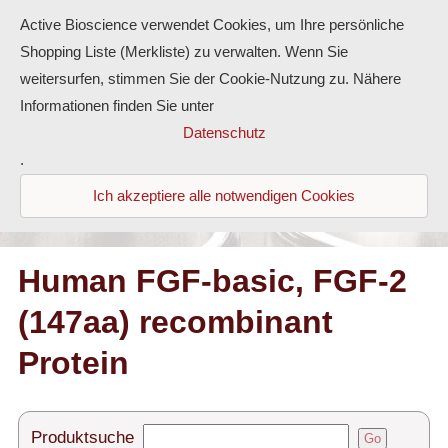
Active Bioscience verwendet Cookies, um Ihre persönliche
Shopping Liste (Merkliste) zu verwalten. Wenn Sie
weitersurfen, stimmen Sie der Cookie-Nutzung zu. Nähere
Informationen finden Sie unter
Proteine
Datenschutz
.
Antikörper
Ich akzeptiere alle notwendigen Cookies
ELISA-Kits
Diaclone Produkte
Human FGF-basic, FGF-2
(147aa) recombinant
Home
Protein
Produkte
Kontakt
Produktsuche
Go