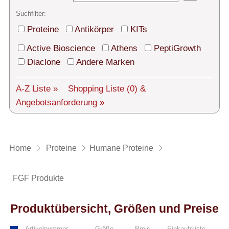
Technischer Support
Suchfilter:
Versand
Proteine
Antikörper
KITs
Über uns
Active Bioscience
Athens
PeptiGrowth
Diaclone
Andere Marken
Service
A-Z Liste »
Shopping Liste
(0)
&
AGBs
Angebotsanforderung »
Login
English
Home
Proteine
Humane Proteine
FGF Produkte
Produktübersicht, Größen und Preise
Artikelnummer
Größe
Preis
Einkaufsliste