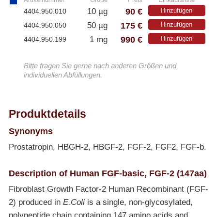
90 €
10 µg
Hinzufügen
4404.950.010
175 €
50 µg
Hinzufügen
4404.950.050
990 €
1 mg
Hinzufügen
4404.950.199
Bitte fragen Sie gerne nach anderen Größen und
individuellen Abfüllungen.
Produktdetails
Synonyms
Prostatropin, HBGH-2, HBGF-2, FGF-2, FGF2, FGF-b.
Description of Human FGF-basic, FGF-2 (147aa)
Fibroblast Growth Factor-2 Human Recombinant (FGF-
2) produced in
E.Coli
is a single, non-glycosylated,
polypeptide chain containing 147 amino acids and