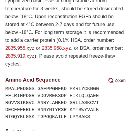
Lyophilized basic-FGF although stable at room
temperature for 3 weeks, should be stored desiccated
below
-18°C
. Upon reconstitution FGFb should be
stored at 4°C between 2-7 days and for future use
below
-18°C
. For long term storage it is recommended
to add a carrier protein (0.1% HSA, order number:
2835.955.xyz
or
2835.958.xyz
, or BSA, order number:
2835.919.xyz
). Please avoid repeated freeze-thaw
cycles.
Amino Acid Sequence
Zoom
MPALPEDGGS GAFPPGHFKD PKRLYCKNGG
FFLRIHPDGR VDGVREKSDP HIKLQLQAEE
RGVVSIKGVC ANRYLAMKED GRLLASKCVT
DECFFFERLE SNNYNTYRSR KYTSWYVALK
RTGQYKLGSK TGPGQKAILF LPMSAKS