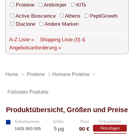
Technischer Support
Proteine
Antikörper
KITs
Versand
Active Bioscience
Athens
PeptiGrowth
Diaclone
Andere Marken
Über uns
A-Z Liste »
Shopping Liste
(0)
&
Service
Angebotsanforderung »
AGBs
Login
Home
Proteine
Humane Proteine
English
Follistatin Produkte
Produktübersicht, Größen und Preise
Artikelnummer
Größe
Preis
Einkaufsliste
90 €
5 µg
Hinzufügen
1405.950.005