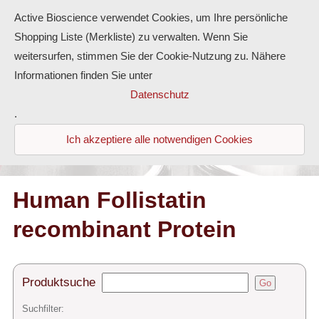
Active Bioscience verwendet Cookies, um Ihre persönliche
Shopping Liste (Merkliste) zu verwalten. Wenn Sie
weitersurfen, stimmen Sie der Cookie-Nutzung zu. Nähere
Informationen finden Sie unter
Proteine
Datenschutz
.
Antikörper
Ich akzeptiere alle notwendigen Cookies
ELISA-Kits
Diaclone Produkte
Human Follistatin
recombinant Protein
Home
Produkte
Produktsuche
Go
Kontakt
Suchfilter: