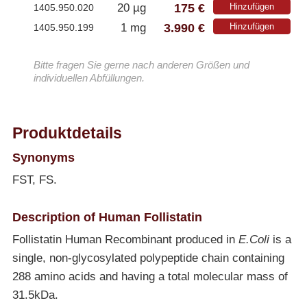
175 €
20 µg
Hinzufügen
1405.950.020
3.990 €
1 mg
Hinzufügen
1405.950.199
Bitte fragen Sie gerne nach anderen Größen und
individuellen Abfüllungen.
Produktdetails
Synonyms
FST, FS.
Description of Human Follistatin
Follistatin Human Recombinant produced in
E.Coli
is a
single, non-glycosylated polypeptide chain containing
288 amino acids and having a total molecular mass of
31.5kDa.