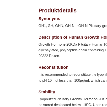
Produktdetails
Synonyms
GH1, GH, GHN, GH-N, hGH-N,Pituitary gro
Description of Human Growth Hor
Growth Hormone 20KDa Pituitary Human R
glycosylated, polypeptide chain containing
20322 Dalton.
Reconstitution
It is recommended to reconstitute the lyop
to pH 10, not less than 100µg/ml, which can 
Stability
Lyophilized Pituitary Growth Hormone-20K a
be stored desiccated below
-18°C
. Upon rec