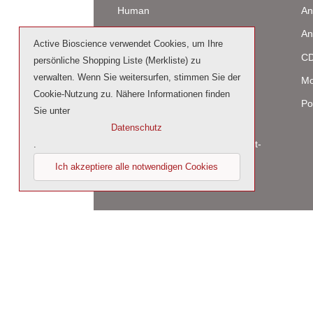
Human
An
Maus
An
Active Bioscience verwendet Cookies, um Ihre
Ratte
CD
persönliche Shopping Liste (Merkliste) zu
verwalten. Wenn Sie weitersurfen, stimmen Sie der
Rind / Schaf
Mo
Cookie-Nutzung zu. Nähere Informationen finden
Produziert in humanen Zellen
Po
Sie unter
(glycosiliert)
Datenschutz
Cell culture tested premium (cct-
.
premium)
Ich akzeptiere alle notwendigen Cookies
© 2026 by Active Bioscience GmbH – Oberaltenal