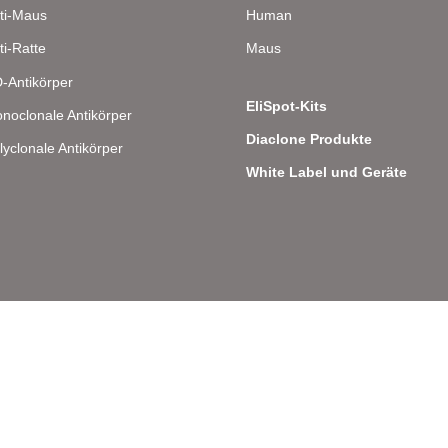
ti-Maus
Human
ti-Ratte
Maus
-Antikörper
EliSpot-Kits
noclonale Antikörper
Diaclone Produkte
lyclonale Antikörper
White Label und Geräte
lee 8 – D-22081 Hamburg – Deutschland – Telefon: 040 . 43 20 84 48 0