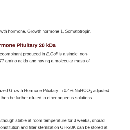
wth hormone, Growth hormone 1, Somatotropin.
mone Pituitary 20 kDa
ecombinant produced in
E.Coli
is a single, non-
 177 amino acids and having a molecular mass of
hilized Growth Hormone Pituitary in 0.4% NaHCO
adjusted
3
then be further diluted to other aqueous solutions.
lthough stable at room temperature for 3 weeks, should
onstitution and filter sterilization GH-20K can be stored at