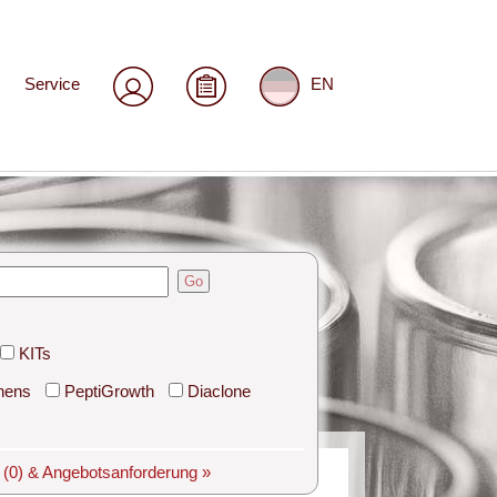
Service
EN
Go
KITs
hens
PeptiGrowth
Diaclone
e
(0)
& Angebotsanforderung »