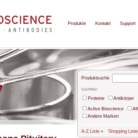
Produkte
Kontakt
Support
Produktsuche
Suchfilter:
Proteine
Antikörper
Active Bioscience
At
Andere Marken
A-Z Liste »
Shopping List