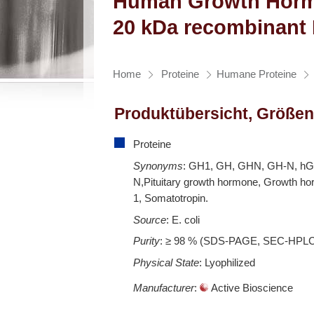
Human Growth Hormo
20 kDa recombinant 
Home
Proteine
Humane Proteine
Produktübersicht, Größen
Proteine
Synonyms
: GH1, GH, GHN, GH-N, h
N,Pituitary growth hormone, Growth h
1, Somatotropin.
Source
: E. coli
Purity
: ≥ 98 % (SDS-PAGE, SEC-HPL
Physical State
: Lyophilized
Manufacturer
:
Active Bioscience