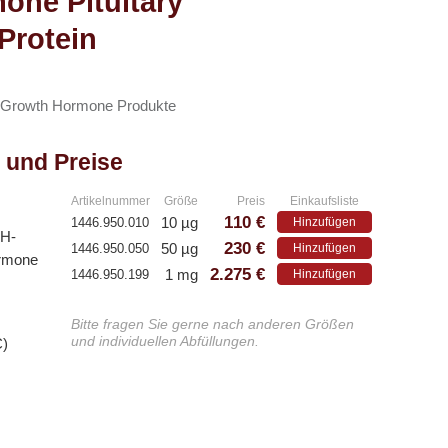
ne Pituitary
Protein
Growth Hormone Produkte
 und Preise
Artikelnummer
Größe
Preis
Einkaufsliste
110 €
10 µg
1446.950.010
Hinzufügen
GH-
230 €
50 µg
1446.950.050
Hinzufügen
ormone
2.275 €
1 mg
1446.950.199
Hinzufügen
Bitte fragen Sie gerne nach anderen Größen
und individuellen Abfüllungen.
C)