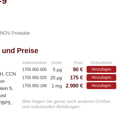
-9
NOV Produkte
 und Preise
Artikelnummer
Größe
Preis
Einkaufsliste
90 €
5 µg
1755.950.005
Hinzufügen
vH, CCN
175 €
20 µg
1755.950.020
Hinzufügen
or-
2.990 €
1 mg
1755.950.199
Hinzufügen
tein 9,
sed
Bitte fragen Sie gerne nach anderen Größen
FBP9,
und individuellen Abfüllungen.