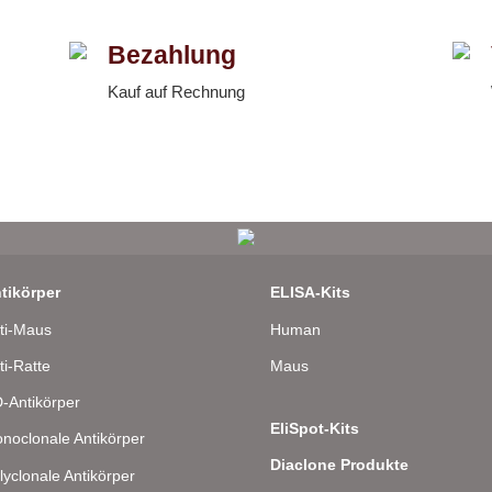
Bezahlung
Kauf auf Rechnung
tikörper
ELISA-Kits
ti-Maus
Human
ti-Ratte
Maus
-Antikörper
EliSpot-Kits
noclonale Antikörper
Diaclone Produkte
lyclonale Antikörper