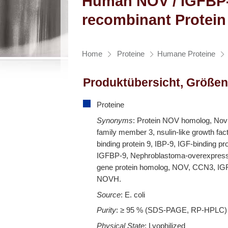
Human NOV / IGFBP
recombinant Protein
Home
Proteine
Humane Proteine
Produktübersicht, Größen
Proteine
Synonyms
: Protein NOV homolog, No
family member 3, nsulin-like growth fact
binding protein 9, IBP-9, IGF-binding pro
IGFBP-9, Nephroblastoma-overexpres
gene protein homolog, NOV, CCN3, IG
NOVH.
Source
: E. coli
Purity
: ≥ 95 % (SDS-PAGE, RP-HPLC)
Physical State
: Lyophilized