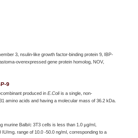
er 3, nsulin-like growth factor-binding protein 9, IBP-
blastoma-overexpressed gene protein homolog, NOV,
BP-9
combinant produced in
E.Coli
is a single, non-
 331 amino acids and having a molecular mass of 36.2 kDa.
ng murine Balb/c 3T3 cells is less than 1.0 µg/ml,
00 IU/mg. range of 10.0 -50.0 ng/ml, corresponding to a