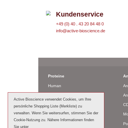
Kundenservice
+49 (0) 40 . 43 20 84 48 0
info@active-bioscience.de
Proteine
An
Human
An
Maus
An
Active Bioscience verwendet Cookies, um Ihre
Ratte
CD
persönliche Shopping Liste (Merkliste) zu
verwalten. Wenn Sie weitersurfen, stimmen Sie der
Rind / Schaf
Mo
Cookie-Nutzung zu. Nähere Informationen finden
Produziert in humanen Zellen
Po
Sie unter