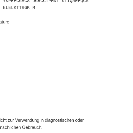
T YKPRFCGVCS DGRCCTPHNT KTIQAEFQCS
Q ELELKTTRGK M
ature
cht zur Verwendung in diagnostischen oder
enschlichen Gebrauch.