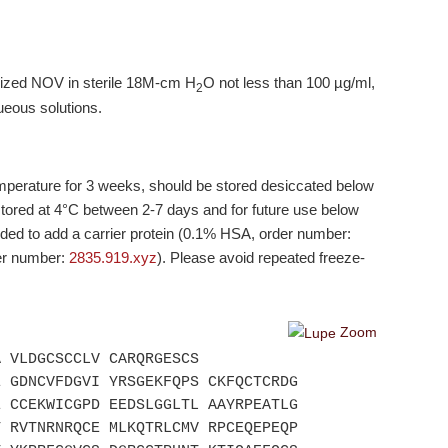
ilized NOV in sterile 18M-cm H
O not less than 100 µg/ml,
2
queous solutions.
mperature for 3 weeks, should be stored desiccated below
tored at 4°C between 2-7 days and for future use below
nded to add a carrier protein (0.1% HSA, order number:
der number:
2835.919.xyz
). Please avoid repeated freeze-
Zoom
A VLDGCSCCLV CARQRGESCS
E GDNCVFDGVI YRSGEKFQPS CKFQCTCRDG
E CCEKWICGPD EEDSLGGLTL AAYRPEATLG
T RVTNRNRQCE MLKQTRLCMV RPCEQEPEQP