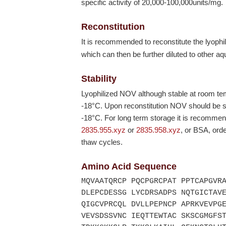
specific activity of 20,000-100,000units/mg.
Reconstitution
It is recommended to reconstitute the lyoph
which can then be further diluted to other a
Stability
Lyophilized NOV although stable at room te
-18°C
. Upon reconstitution NOV should be s
-18°C
. For long term storage it is recomme
2835.955.xyz
or
2835.958.xyz
, or BSA, or
thaw cycles.
Amino Acid Sequence
MQVAATQRCP PQCPGRCPAT PPTCAPGVR
DLEPCDESSG LYCDRSADPS NQTGICTAV
QIGCVPRCQL DVLLPEPNCP APRKVEVPG
VEVSDSSVNC IEQTTEWTAC SKSCGMGFS