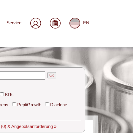
Service
EN
Go
KITs
hens
PeptiGrowth
Diaclone
e
(0)
& Angebotsanforderung »