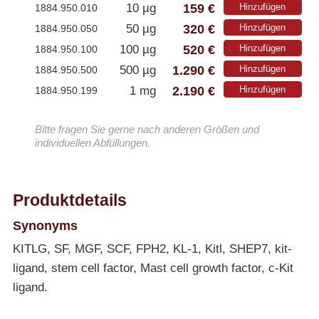
159 €
10 µg
Hinzufügen
1884.950.010
320 €
50 µg
Hinzufügen
1884.950.050
520 €
100 µg
Hinzufügen
1884.950.100
1.290 €
500 µg
Hinzufügen
1884.950.500
2.190 €
1 mg
Hinzufügen
1884.950.199
Bitte fragen Sie gerne nach anderen Größen und
individuellen Abfüllungen.
Produktdetails
Synonyms
KITLG, SF, MGF, SCF, FPH2, KL-1, Kitl, SHEP7, kit-
ligand, stem cell factor, Mast cell growth factor, c-Kit
ligand.