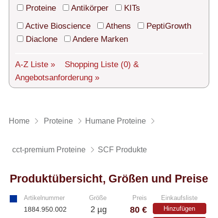
Technischer Support
Proteine
Antikörper
KITs
Versand
Active Bioscience
Athens
PeptiGrowth
Diaclone
Andere Marken
Über uns
A-Z Liste »
Shopping Liste
(0)
&
Service
Angebotsanforderung »
AGBs
Login
Home
Proteine
Humane Proteine
English
cct-premium Proteine
SCF Produkte
Produktübersicht, Größen und Preise
Artikelnummer
Größe
Preis
Einkaufsliste
80 €
2 µg
Hinzufügen
1884.950.002