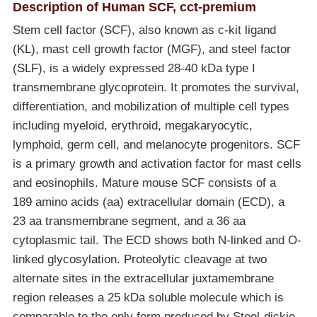
Description of Human SCF, cct-premium
Stem cell factor (SCF), also known as c-kit ligand
(KL), mast cell growth factor (MGF), and steel factor
(SLF), is a widely expressed 28-40 kDa type I
transmembrane glycoprotein. It promotes the survival,
differentiation, and mobilization of multiple cell types
including myeloid, erythroid, megakaryocytic,
lymphoid, germ cell, and melanocyte progenitors. SCF
is a primary growth and activation factor for mast cells
and eosinophils. Mature mouse SCF consists of a
189 amino acids (aa) extracellular domain (ECD), a
23 aa transmembrane segment, and a 36 aa
cytoplasmic tail. The ECD shows both N-linked and O-
linked glycosylation. Proteolytic cleavage at two
alternate sites in the extracellular juxtamembrane
region releases a 25 kDa soluble molecule which is
comparable to the only form produced by Steel-dickie