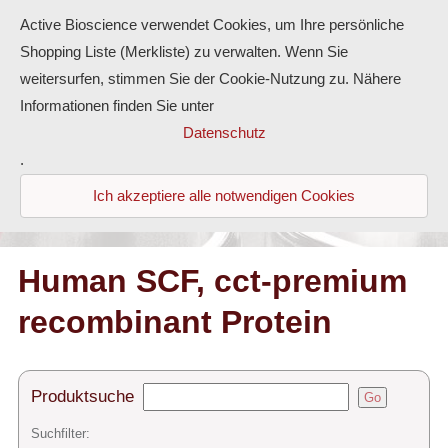
Active Bioscience verwendet Cookies, um Ihre persönliche
Shopping Liste (Merkliste) zu verwalten. Wenn Sie
weitersurfen, stimmen Sie der Cookie-Nutzung zu. Nähere
Informationen finden Sie unter
Proteine
Datenschutz
.
Antikörper
Ich akzeptiere alle notwendigen Cookies
ELISA-Kits
Diaclone Produkte
Human SCF, cct-premium
recombinant Protein
Home
Produkte
Produktsuche
Go
Kontakt
Suchfilter: