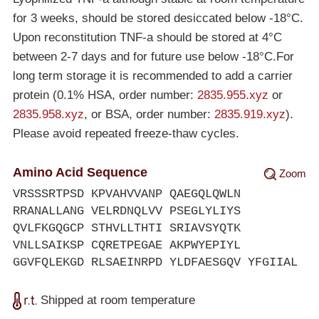
for 3 weeks, should be stored desiccated below
-18°C
.
Upon reconstitution TNF-a should be stored at 4°C
between 2-7 days and for future use below
-18°C
.For
long term storage it is recommended to add a carrier
protein (0.1% HSA, order number:
2835.955.xyz
or
2835.958.xyz
, or BSA, order number:
2835.919.xyz
).
Please avoid repeated freeze-thaw cycles.
Amino Acid Sequence
Zoom
VRSSSRTPSD KPVAHVVANP QAEGQLQWLN
RRANALLANG VELRDNQLVV PSEGLYLIYS
QVLFKGQGCP STHVLLTHTI SRIAVSYQTK
VNLLSAIKSP CQRETPEGAE AKPWYEPIYL
GGVFQLEKGD RLSAEINRPD YLDFAESGQV YFGIIAL
Shipped at room temperature