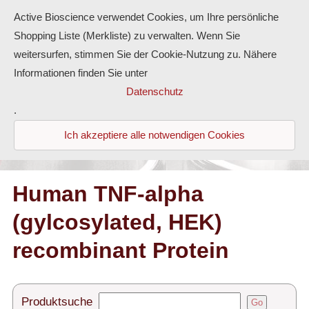
Active Bioscience verwendet Cookies, um Ihre persönliche
Shopping Liste (Merkliste) zu verwalten. Wenn Sie
weitersurfen, stimmen Sie der Cookie-Nutzung zu. Nähere
Informationen finden Sie unter
Proteine
Datenschutz
.
Antikörper
Ich akzeptiere alle notwendigen Cookies
ELISA-Kits
Diaclone Produkte
Human TNF-alpha
(gylcosylated, HEK)
Home
recombinant Protein
Produkte
Kontakt
Produktsuche
Go