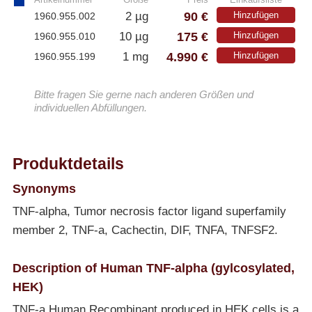
90 €
2 µg
Hinzufügen
1960.955.002
175 €
10 µg
Hinzufügen
1960.955.010
4.990 €
1 mg
Hinzufügen
1960.955.199
Bitte fragen Sie gerne nach anderen Größen und
individuellen Abfüllungen.
Produktdetails
Synonyms
TNF-alpha, Tumor necrosis factor ligand superfamily
member 2, TNF-a, Cachectin, DIF, TNFA, TNFSF2.
Description of Human TNF-alpha (gylcosylated,
HEK)
TNF-a Human Recombinant produced in HEK cells is a