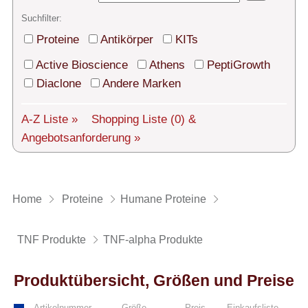
Technischer Support
Suchfilter:
Versand
Proteine
Antikörper
KITs
Über uns
Active Bioscience
Athens
PeptiGrowth
Diaclone
Andere Marken
Service
A-Z Liste »
Shopping Liste
(0)
&
AGBs
Angebotsanforderung »
Login
English
Home
Proteine
Humane Proteine
TNF Produkte
TNF-alpha Produkte
Produktübersicht, Größen und Preise
Artikelnummer
Größe
Preis
Einkaufsliste