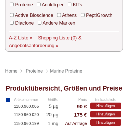
Technischer Support
Proteine
Antikörper
KITs
Versand
Active Bioscience
Athens
PeptiGrowth
Diaclone
Andere Marken
Über uns
A-Z Liste »
Shopping Liste
(0)
&
Service
Angebotsanforderung »
AGBs
Login
Home
Proteine
Murine Proteine
English
Produktübersicht, Größen und Preise
Artikelnummer
Größe
Preis
Einkaufsliste
90 €
5 µg
Hinzufügen
1180.960.005
175 €
20 µg
Hinzufügen
1180.960.020
Hinzufügen
1 mg
1180.960.199
Auf Anfrage