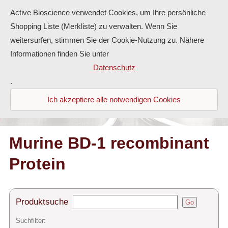
Active Bioscience verwendet Cookies, um Ihre persönliche
Shopping Liste (Merkliste) zu verwalten. Wenn Sie
weitersurfen, stimmen Sie der Cookie-Nutzung zu. Nähere
Informationen finden Sie unter
Proteine
Datenschutz
.
Antikörper
Ich akzeptiere alle notwendigen Cookies
ELISA-Kits
Diaclone Produkte
Murine BD-1 recombinant
Protein
Home
Produkte
Produktsuche
Go
Kontakt
Suchfilter: