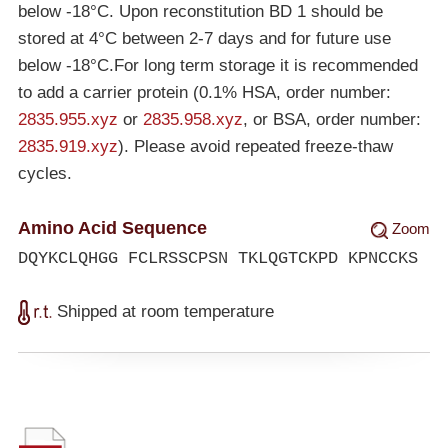
below
-18°C
. Upon reconstitution BD 1 should be
stored at 4°C between 2-7 days and for future use
below
-18°C
.For long term storage it is recommended
to add a carrier protein (0.1% HSA, order number:
2835.955.xyz
or
2835.958.xyz
, or BSA, order number:
2835.919.xyz
). Please avoid repeated freeze-thaw
cycles.
Amino Acid Sequence
Zoom
DQYKCLQHGG FCLRSSCPSN TKLQGTCKPD KPNCCKS
Shipped at room temperature