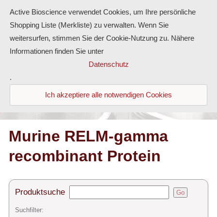
Active Bioscience verwendet Cookies, um Ihre persönliche
Shopping Liste (Merkliste) zu verwalten. Wenn Sie
weitersurfen, stimmen Sie der Cookie-Nutzung zu. Nähere
Informationen finden Sie unter
Proteine
Datenschutz
.
Antikörper
Ich akzeptiere alle notwendigen Cookies
ELISA-Kits
Diaclone Produkte
Murine RELM-gamma
recombinant Protein
Home
Produkte
Produktsuche
Go
Kontakt
Suchfilter: