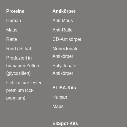
Proteine
Antikörper
Human
Anti-Maus
Maus
Anti-Ratte
Ratte
CD-Antikörper
Rind / Schaf
Monoclonale
Antikörper
Produziert in
humanen Zellen
Polyclonale
(glycosiliert)
Antikörper
Cell culture tested
ELISA-Kits
premium (cct-
Human
premium)
Maus
EliSpot-Kits