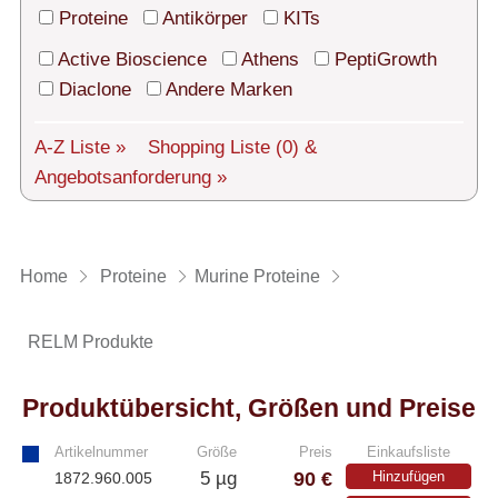
Technischer Support
Proteine
Antikörper
KITs
Versand
Active Bioscience
Athens
PeptiGrowth
Diaclone
Andere Marken
Über uns
A-Z Liste »
Shopping Liste
(0)
&
Service
Angebotsanforderung »
AGBs
Login
Home
Proteine
Murine Proteine
English
RELM Produkte
Produktübersicht, Größen und Preise
Artikelnummer
Größe
Preis
Einkaufsliste
90 €
5 µg
Hinzufügen
1872.960.005