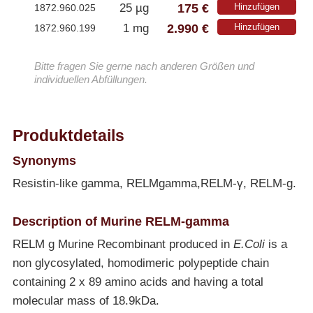
175 €
25 µg
Hinzufügen
1872.960.025
2.990 €
1 mg
Hinzufügen
1872.960.199
Bitte fragen Sie gerne nach anderen Größen und
individuellen Abfüllungen.
Produktdetails
Synonyms
Resistin-like gamma, RELMgamma,RELM-γ, RELM-g.
Description of Murine RELM-gamma
RELM g Murine Recombinant produced in
E.Coli
is a
non glycosylated, homodimeric polypeptide chain
containing 2 x 89 amino acids and having a total
molecular mass of 18.9kDa.