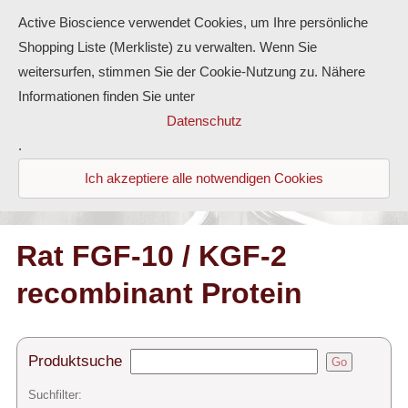
Active Bioscience verwendet Cookies, um Ihre persönliche
Shopping Liste (Merkliste) zu verwalten. Wenn Sie
weitersurfen, stimmen Sie der Cookie-Nutzung zu. Nähere
Informationen finden Sie unter
Proteine
Datenschutz
.
Antikörper
Ich akzeptiere alle notwendigen Cookies
ELISA-Kits
Diaclone Produkte
Rat FGF-10 / KGF-2
recombinant Protein
Home
Produkte
Produktsuche
Go
Kontakt
Suchfilter: