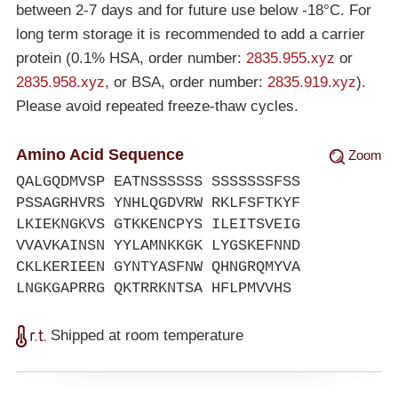
between 2-7 days and for future use below
-18°C
. For
long term storage it is recommended to add a carrier
protein (0.1% HSA, order number:
2835.955.xyz
or
2835.958.xyz
, or BSA, order number:
2835.919.xyz
).
Please avoid repeated freeze-thaw cycles.
Amino Acid Sequence
Zoom
QALGQDMVSP EATNSSSSSS SSSSSSSFSS
PSSAGRHVRS YNHLQGDVRW RKLFSFTKYF
LKIEKNGKVS GTKKENCPYS ILEITSVEIG
VVAVKAINSN YYLAMNKKGK LYGSKEFNND
CKLKERIEEN GYNTYASFNW QHNGRQMYVA
LNGKGAPRRG QKTRRKNTSA HFLPMVVHS
Shipped at room temperature