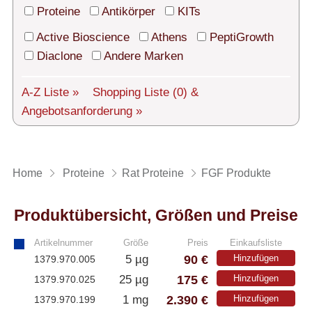
Technischer Support
Proteine
Antikörper
KITs
Versand
Active Bioscience
Athens
PeptiGrowth
Diaclone
Andere Marken
Über uns
A-Z Liste »
Shopping Liste
(0)
&
Service
Angebotsanforderung »
AGBs
Login
Home
Proteine
Rat Proteine
FGF Produkte
English
Produktübersicht, Größen und Preise
Artikelnummer
Größe
Preis
Einkaufsliste
90 €
5 µg
Hinzufügen
1379.970.005
175 €
25 µg
Hinzufügen
1379.970.025
2.390 €
1 mg
Hinzufügen
1379.970.199