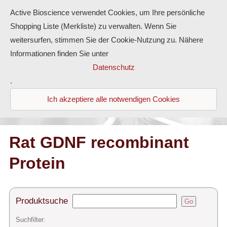
Active Bioscience verwendet Cookies, um Ihre persönliche
Shopping Liste (Merkliste) zu verwalten. Wenn Sie
weitersurfen, stimmen Sie der Cookie-Nutzung zu. Nähere
Informationen finden Sie unter
Proteine
Datenschutz
.
Antikörper
Ich akzeptiere alle notwendigen Cookies
ELISA-Kits
Diaclone Produkte
Rat GDNF recombinant
Protein
Home
Produkte
Produktsuche
Go
Kontakt
Suchfilter: