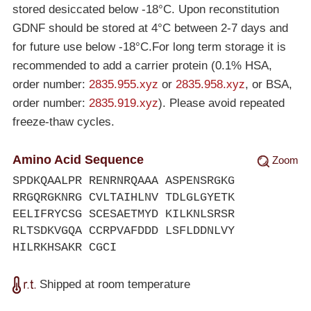
stored desiccated below
-18°C
. Upon reconstitution
GDNF should be stored at 4°C between 2-7 days and
for future use below
-18°C
.For long term storage it is
recommended to add a carrier protein (0.1% HSA,
order number:
2835.955.xyz
or
2835.958.xyz
, or BSA,
order number:
2835.919.xyz
). Please avoid repeated
freeze-thaw cycles.
Amino Acid Sequence
Zoom
SPDKQAALPR RENRNRQAAA ASPENSRGKG
RRGQRGKNRG CVLTAIHLNV TDLGLGYETK
EELIFRYCSG SCESAETMYD KILKNLSRSR
RLTSDKVGQA CCRPVAFDDD LSFLDDNLVY
HILRKHSAKR CGCI
Shipped at room temperature