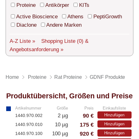
Technischer Support
Proteine
Antikörper
KITs
Versand
Active Bioscience
Athens
PeptiGrowth
Diaclone
Andere Marken
Über uns
A-Z Liste »
Shopping Liste
(0)
&
Service
Angebotsanforderung »
AGBs
Login
Home
Proteine
Rat Proteine
GDNF Produkte
English
Produktübersicht, Größen und Preise
Artikelnummer
Größe
Preis
Einkaufsliste
90 €
2 µg
Hinzufügen
1440.970.002
175 €
10 µg
Hinzufügen
1440.970.010
920 €
100 µg
Hinzufügen
1440.970.100