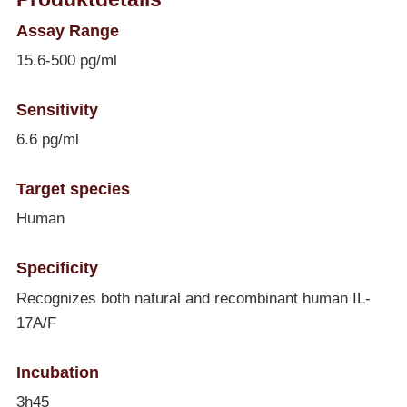
Assay Range
15.6-500 pg/ml
Sensitivity
6.6 pg/ml
Target species
Human
Specificity
Recognizes both natural and recombinant human IL-
17A/F
Incubation
3h45