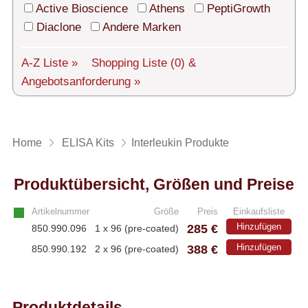
Technischer Support
Active Bioscience
Athens
PeptiGrowth
Diaclone
Andere Marken
Versand
Über uns
A-Z Liste »
Shopping Liste
(0)
&
Angebotsanforderung »
Service
AGBs
Home
ELISA Kits
Interleukin Produkte
Login
Produktübersicht, Größen und Preise
English
Artikelnummer
Größe
Preis
Einkaufsliste
285 €
Hinzufügen
850.990.096
1 x 96 (pre-coated)
388 €
Hinzufügen
850.990.192
2 x 96 (pre-coated)
Produktdetails