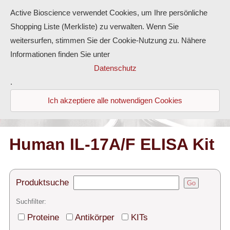
Active Bioscience verwendet Cookies, um Ihre persönliche
Shopping Liste (Merkliste) zu verwalten. Wenn Sie
weitersurfen, stimmen Sie der Cookie-Nutzung zu. Nähere
Informationen finden Sie unter
Proteine
Datenschutz
.
Antikörper
Ich akzeptiere alle notwendigen Cookies
ELISA-Kits
Diaclone Produkte
Human IL-17A/F ELISA Kit
Home
Produktsuche
Go
Produkte
Suchfilter:
Kontakt
Proteine
Antikörper
KITs