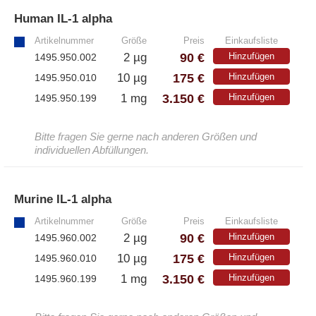
Human IL-1 alpha
»
– Alle Athens Produkte
Artikelnummer
Größe
Preis
Einkaufsliste
– Proteine
90 €
2 µg
Hinzufügen
1495.950.002
– Antikörper
175 €
10 µg
Hinzufügen
1495.950.010
– Immunoglobulin (Ig)
3.150 €
1 mg
Hinzufügen
1495.950.199
Bitte fragen Sie gerne nach anderen Größen und
PeptiGrowth
individuellen Abfüllungen.
– Alle PeptiGrowth Produkte
Murine IL-1 alpha
»
– Kostenlose Muster
Artikelnummer
Größe
Preis
Einkaufsliste
90 €
2 µg
Hinzufügen
1495.960.002
Diaclone
175 €
10 µg
Hinzufügen
1495.960.010
3.150 €
1 mg
Hinzufügen
1495.960.199
– Alle Diaclone Produkte