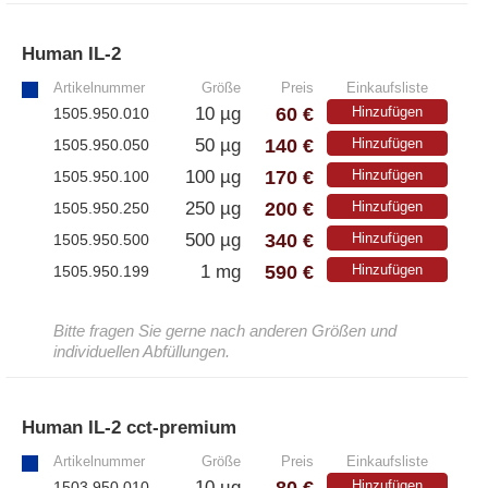
Human IL-2
»
Artikelnummer
Größe
Preis
Einkaufsliste
60 €
10 µg
Hinzufügen
1505.950.010
140 €
50 µg
Hinzufügen
1505.950.050
170 €
100 µg
Hinzufügen
1505.950.100
200 €
250 µg
Hinzufügen
1505.950.250
340 €
500 µg
Hinzufügen
1505.950.500
590 €
1 mg
Hinzufügen
1505.950.199
Bitte fragen Sie gerne nach anderen Größen und
individuellen Abfüllungen.
Human IL-2 cct-premium
»
Artikelnummer
Größe
Preis
Einkaufsliste
80 €
10 µg
Hinzufügen
1503.950.010