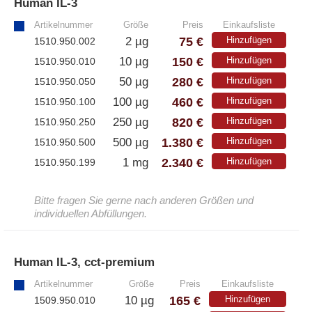
Human IL-3
»
Artikelnummer
Größe
Preis
Einkaufsliste
75 €
2 µg
Hinzufügen
1510.950.002
150 €
10 µg
Hinzufügen
1510.950.010
280 €
50 µg
Hinzufügen
1510.950.050
460 €
100 µg
Hinzufügen
1510.950.100
820 €
250 µg
Hinzufügen
1510.950.250
1.380 €
500 µg
Hinzufügen
1510.950.500
2.340 €
1 mg
Hinzufügen
1510.950.199
Bitte fragen Sie gerne nach anderen Größen und
individuellen Abfüllungen.
Human IL-3, cct-premium
»
Artikelnummer
Größe
Preis
Einkaufsliste
165 €
10 µg
Hinzufügen
1509.950.010