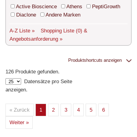
Technischer Support
Active Bioscience
Athens
PeptiGrowth
Versand
Diaclone
Andere Marken
Über uns
A-Z Liste »
Shopping Liste
(0)
&
Angebotsanforderung »
Service
AGBs
Produktshortcuts anzeigen
Proteine
Login
126 Produkte gefunden.
Datensätze pro Seite
English
– Alle Proteine
anzeigen.
– Human
– Maus
– Ratte
– Andere
– Produziert in humanen Zellen (glycosiliert)
« Zurück
1
2
3
4
5
6
– Cell culture tested premium (cct-premium)
Weiter »
Athens