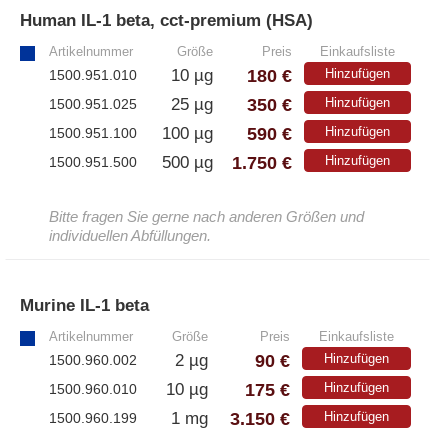
Human IL-1 beta, cct-premium (HSA)
»
Artikelnummer
Größe
Preis
Einkaufsliste
180 €
10 µg
Hinzufügen
1500.951.010
350 €
25 µg
Hinzufügen
1500.951.025
590 €
100 µg
Hinzufügen
1500.951.100
1.750 €
500 µg
Hinzufügen
1500.951.500
Bitte fragen Sie gerne nach anderen Größen und
individuellen Abfüllungen.
Murine IL-1 beta
»
Artikelnummer
Größe
Preis
Einkaufsliste
90 €
2 µg
Hinzufügen
1500.960.002
175 €
10 µg
Hinzufügen
1500.960.010
3.150 €
1 mg
Hinzufügen
1500.960.199