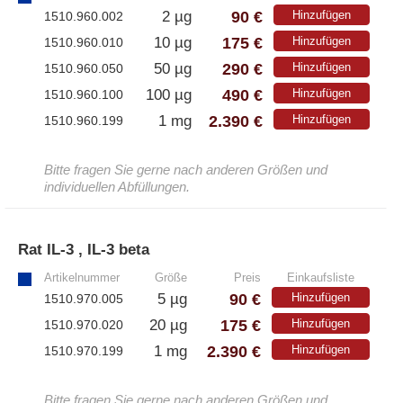
90 €
2 µg
Hinzufügen
1510.960.002
175 €
10 µg
Hinzufügen
1510.960.010
290 €
50 µg
Hinzufügen
1510.960.050
490 €
100 µg
Hinzufügen
1510.960.100
2.390 €
1 mg
Hinzufügen
1510.960.199
Bitte fragen Sie gerne nach anderen Größen und
individuellen Abfüllungen.
Rat IL-3 , IL-3 beta
»
Artikelnummer
Größe
Preis
Einkaufsliste
90 €
5 µg
Hinzufügen
1510.970.005
175 €
20 µg
Hinzufügen
1510.970.020
2.390 €
1 mg
Hinzufügen
1510.970.199
Bitte fragen Sie gerne nach anderen Größen und