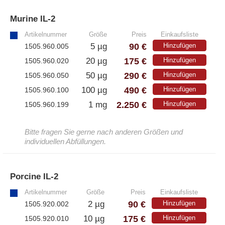
Murine IL-2
»
Artikelnummer
Größe
Preis
Einkaufsliste
90 €
5 µg
Hinzufügen
1505.960.005
175 €
20 µg
Hinzufügen
1505.960.020
290 €
50 µg
Hinzufügen
1505.960.050
490 €
100 µg
Hinzufügen
1505.960.100
2.250 €
1 mg
Hinzufügen
1505.960.199
Bitte fragen Sie gerne nach anderen Größen und
individuellen Abfüllungen.
Porcine IL-2
»
Artikelnummer
Größe
Preis
Einkaufsliste
90 €
2 µg
Hinzufügen
1505.920.002
175 €
10 µg
Hinzufügen
1505.920.010