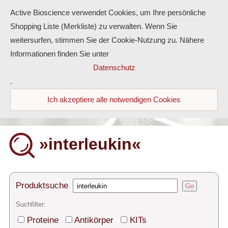
Active Bioscience verwendet Cookies, um Ihre persönliche
Shopping Liste (Merkliste) zu verwalten. Wenn Sie
weitersurfen, stimmen Sie der Cookie-Nutzung zu. Nähere
Informationen finden Sie unter
Proteine
Datenschutz
.
Antikörper
Ich akzeptiere alle notwendigen Cookies
ELISA-Kits
Diaclone Produkte
»interleukin«
Home
Produkte
Produktsuche
Go
Kontakt
Suchfilter:
Proteine
Antikörper
KITs