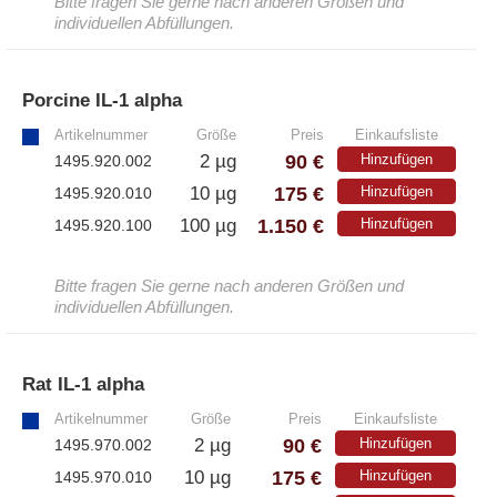
Bitte fragen Sie gerne nach anderen Größen und
– Antikörper
individuellen Abfüllungen.
– ELISA-Kits
– EliSpot-Kits
Porcine IL-1 alpha
»
Artikelnummer
Größe
Preis
Einkaufsliste
Antikörper
90 €
2 µg
Hinzufügen
1495.920.002
175 €
10 µg
Hinzufügen
1495.920.010
– Alle Antikörper
1.150 €
100 µg
Hinzufügen
1495.920.100
– Anti-murine
– Anti-rat
– CD-Antikörper
Bitte fragen Sie gerne nach anderen Größen und
– Monoclonale Antikörper
individuellen Abfüllungen.
– Polyclonale Antikörper
Rat IL-1 alpha
»
White Label und Geräte
Artikelnummer
Größe
Preis
Einkaufsliste
90 €
2 µg
Hinzufügen
1495.970.002
– Alle White Label und technische Produkte
175 €
10 µg
Hinzufügen
1495.970.010
– A·EL·VIS Produkte