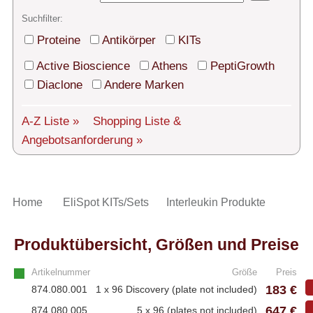
Technischer Support
Suchfilter:
Versand
Proteine
Antikörper
KITs
Über uns
Active Bioscience
Athens
PeptiGrowth
Diaclone
Andere Marken
Service
A-Z Liste »
Shopping Liste
&
AGBs
Angebotsanforderung »
Login
English
Home
EliSpot KITs/Sets
Interleukin Produkte
Produktübersicht, Größen und Preise
Artikelnummer
Größe
Preis
183 €
874.080.001
1 x 96 Discovery (plate not included)
647 €
874.080.005
5 x 96 (plates not included)