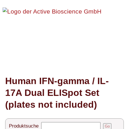
Proteine
Antikörper
ELISA-Kits
Diaclone Produkte
Human IFN-gamma / IL-
17A Dual ELISpot Set
Home
(plates not included)
Produkte
Kontakt
Produktsuche
Go