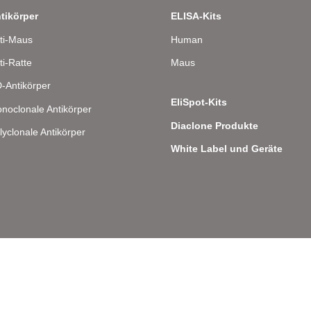
tikörper
ELISA-Kits
ti-Maus
Human
ti-Ratte
Maus
-Antikörper
EliSpot-Kits
noclonale Antikörper
Diaclone Produkte
lyclonale Antikörper
White Label und Geräte
lee 8 – D-22081 Hamburg – Deutschland – Telefon: 040 . 43 20 84 48 0