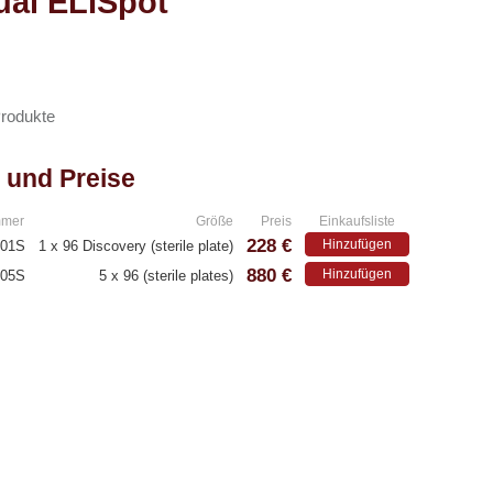
ual ELISpot
Produkte
 und Preise
mmer
Größe
Preis
Einkaufsliste
228 €
Hinzufügen
001S
1 x 96 Discovery (sterile plate)
880 €
Hinzufügen
005S
5 x 96 (sterile plates)