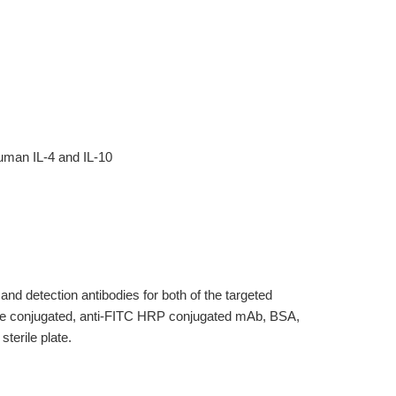
uman IL-4 and IL-10
nd detection antibodies for both of the targeted
ase conjugated, anti-FITC HRP conjugated mAb, BSA,
terile plate.