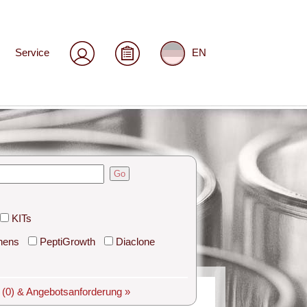
Service
EN
Go
KITs
hens
PeptiGrowth
Diaclone
e
(0)
& Angebotsanforderung »