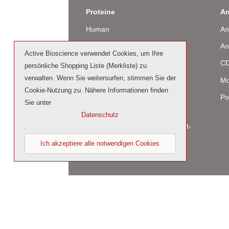
Proteine
An
Human
An
Maus
An
Active Bioscience verwendet Cookies, um Ihre
Ratte
CD
persönliche Shopping Liste (Merkliste) zu
verwalten. Wenn Sie weitersurfen, stimmen Sie der
Rind / Schaf
Mo
Cookie-Nutzung zu. Nähere Informationen finden
Produziert in humanen Zellen
Po
Sie unter
(glycosiliert)
Datenschutz
Cell culture tested premium (cct-
.
premium)
Ich akzeptiere alle notwendigen Cookies
© 2026 by Active Bioscience GmbH – Oberaltenal