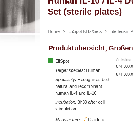
Human IL-10 / IL-4 D
Set (sterile plates)
Home
EliSpot KITs/Sets
Interleukin 
Produktübersicht, Größen
Artikelnu
EliSpot
874.030.
Target species:
Human
874.030.
Specificity:
Recognizes both
natural and recombinant
human IL-4 and IL-10
Incubation:
3h30 after cell
stimulation
Manufacturer
:
Diaclone