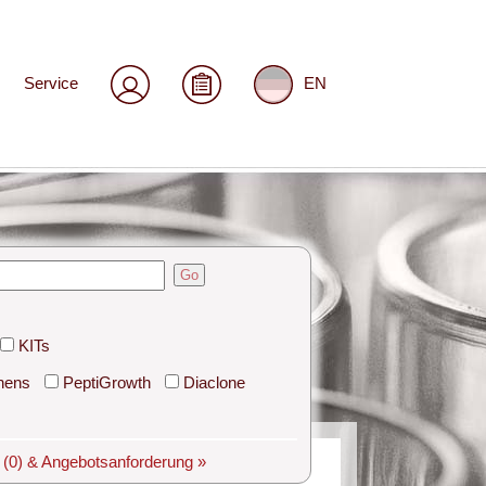
Service
EN
Go
KITs
hens
PeptiGrowth
Diaclone
e
(0)
& Angebotsanforderung »