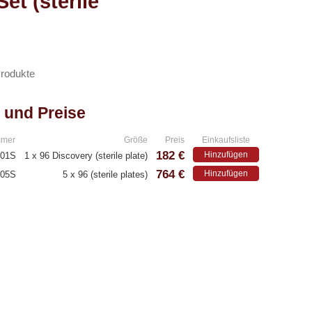
et (sterile
Produkte
 und Preise
mmer
Größe
Preis
Einkaufsliste
182 €
Hinzufügen
001S
1 x 96 Discovery (sterile plate)
764 €
Hinzufügen
005S
5 x 96 (sterile plates)