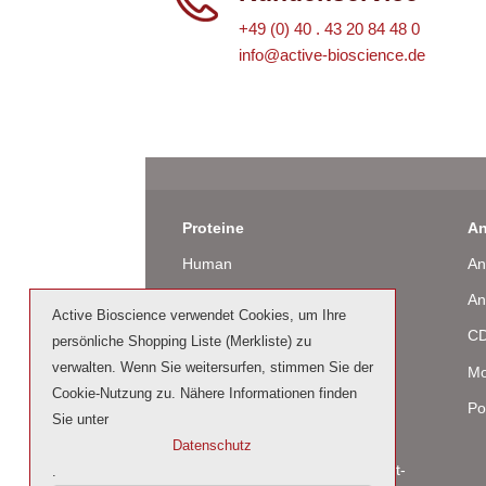
+49 (0) 40 . 43 20 84 48 0
info@active-bioscience.de
Proteine
An
Human
An
Maus
An
Active Bioscience verwendet Cookies, um Ihre
Ratte
CD
persönliche Shopping Liste (Merkliste) zu
verwalten. Wenn Sie weitersurfen, stimmen Sie der
Rind / Schaf
Mo
Cookie-Nutzung zu. Nähere Informationen finden
Produziert in humanen Zellen
Po
Sie unter
(glycosiliert)
Datenschutz
Cell culture tested premium (cct-
.