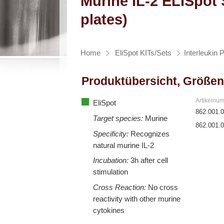
Murine IL-2 ELISpot S
plates)
Home
EliSpot KITs/Sets
Interleukin 
Produktübersicht, Größen
Artikelnu
EliSpot
862.001.
Target species:
Murine
862.001.
Specificity:
Recognizes
natural murine IL-2
Incubation:
3h after cell
stimulation
Cross Reaction:
No cross
reactivity with other murine
cytokines