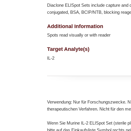
Diaclone ELISpot Sets include capture and d
conjugated, BSA, BCIP/NTB, blocking reagent
Additional Information
Spots read visually or with reader
Target Analyte(s)
IL-2
Verwendung: Nur für Forschungszwecke. Ni
therapeutischen Verfahren. Nicht für den m
Wenn Sie Murine IL-2 ELISpot Set (sterile p
bitte auf das Einkaufsliste Symbol rechts n