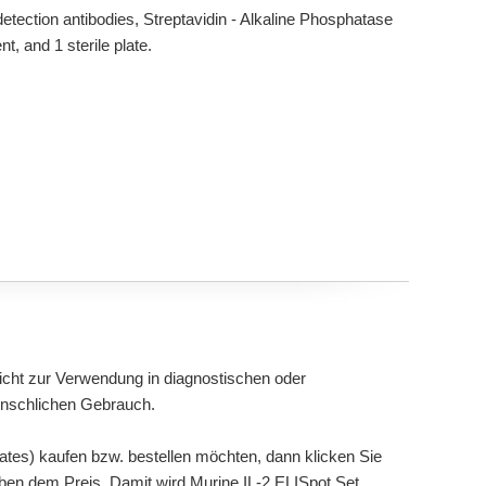
etection antibodies, Streptavidin - Alkaline Phosphatase
, and 1 sterile plate.
cht zur Verwendung in diagnostischen oder
enschlichen Gebrauch.
lates) kaufen bzw. bestellen möchten, dann klicken Sie
eben dem Preis. Damit wird Murine IL-2 ELISpot Set